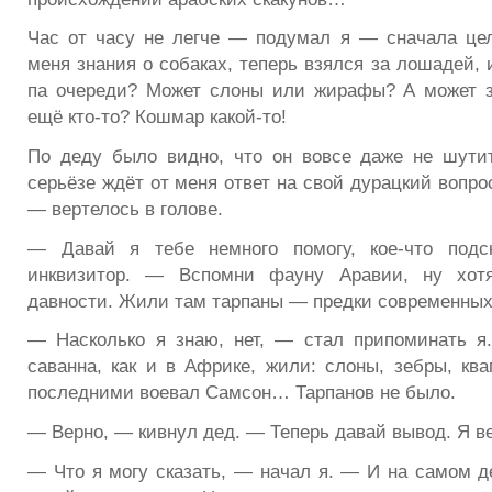
Час от часу не легче — подумал я — сначала це
меня знания о собаках, теперь взялся за лошадей, и
па очереди? Может слоны или жирафы? А может з
ещё кто-то? Кошмар какой-то!
По деду было видно, что он вовсе даже не шути
серьёзе ждёт от меня ответ на свой дурацкий вопр
— вертелось в голове.
— Давай я тебе немного помогу, кое-что подс
инквизитор. — Вспомни фауну Аравии, ну хот
давности. Жили там тарпаны — предки современных
— Насколько я знаю, нет, — стал припоминать я
саванна, как и в Африке, жили: слоны, зебры, ква
последними воевал Самсон… Тарпанов не было.
— Верно, — кивнул дед. — Теперь давай вывод. Я 
— Что я могу сказать, — начал я. — И на самом д