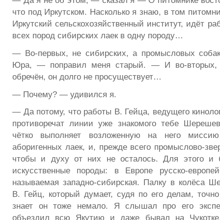
— Да я не об этом, — сказал я — О питомнике вост
что под Иркутском. Насколько я знаю, в том питомни
Иркутский сельскохозяйственный институт, идёт ра
всех пород сибирских лаек в одну породу…
— Во-первых, не сибирских, а промысловых соба
Юра, — поправил меня старый. — И во-вторых, 
обречён, он долго не просуществует…
— Почему? — удивился я.
— Да потому, что работы В. Гейца, ведущего кинол
противоречат линии уже знакомого тебе Шерешев
чётко выполняет возложенную на него миссию
аборигенных лаек, и, прежде всего промыслово-зве
чтобы и духу от них не осталось. Для этого и
искусственные породы: в Европе русско-европей
называемая западно-сибирская. Палку в колёса Ш
В. Гейц, который думает, судя по его делам, точно
знает он тоже немало. Я слышал про его экспе
объездил всю Якутию и даже бывал на Чукотке,