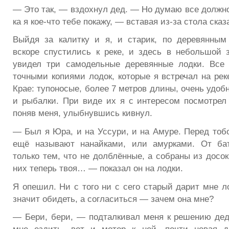
— Это так, — вздохнул дед. — Но думаю все должно
ка я кое-что тебе покажу, — вставая из-за стола сказ
Выйдя за калитку и я, и старик, по деревянным
вскоре спустились к реке, и здесь в небольшой 
увидел три самодельные деревянные лодки. Все
точными копиями лодок, которые я встречал на рек
Крае: тупоносые, более 7 метров длины, очень удо
и рыбалки. При виде их я с интересом посмотрел 
поняв меня, улыбнувшись кивнул.
— Был я Юра, и на Уссури, и на Амуре. Перед тобо
ещё называют нанайками, или амурками. От ба
только тем, что не долблённые, а собраны из досо
них теперь твоя… — показал он на лодки.
Я опешил. Ни с того ни с сего старый дарит мне л
значит обидеть, а согласиться — зачем она мне?
— Бери, бери, — подталкивал меня к решению дед