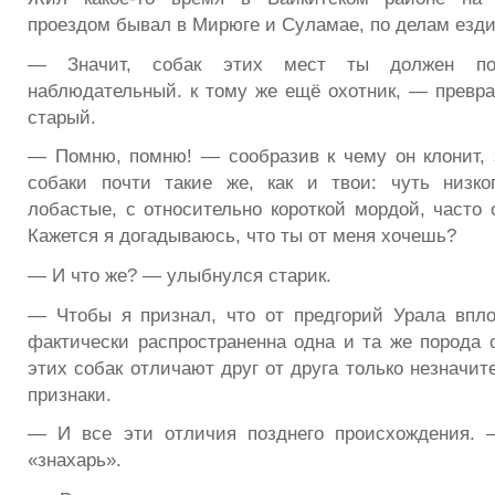
проездом бывал в Мирюге и Суламае, по делам езд
— Значит, собак этих мест ты должен по
наблюдательный. к тому же ещё охотник, — превра
старый.
— Помню, помню! — сообразив к чему он клонит,
собаки почти такие же, как и твои: чуть низко
лобастые, с относительно короткой мордой, част
Кажется я догадываюсь, что ты от меня хочешь?
— И что же? — улыбнулся старик.
— Чтобы я признал, что от предгорий Урала впло
фактически распространенна одна и та же порода о
этих собак отличают друг от друга только незначи
признаки.
— И все эти отличия позднего происхождения. 
«знахарь».