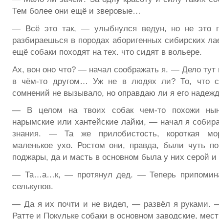
Тем более они ещё и зверовые…
— Всё это так, — улыбнулся ведун, но не это 
разбираешься в породах аборигенных сибирских лае
ещё собаки походят на тех. что сидят в вольере.
Ах, вон оно что? — начал соображать я. — Дело тут 
в чём-то другом… Уж не в людях ли? То, что с
сомнений не вызывало, но оправдаю ли я его надеж
— В целом на твоих собак чем-то похожи ны
нарымские или хантейские лайки, — начал я собира
знания. — Та же прилобистость, короткая мор
маленькое ухо. Ростом они, правда, были чуть п
поджары, да и масть в основном была у них серой и
— Та…а…к, — протянул дед. — Теперь припомин
селькупов.
— Да я их почти и не видел, — развёл я руками. 
Ратте и Покульке собаки в основном заводские, ме