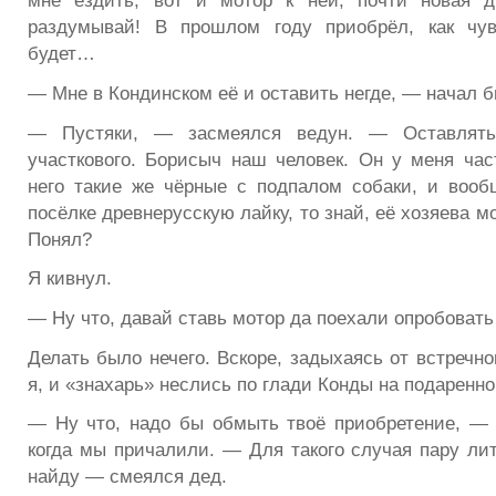
мне ездить, вот и мотор к ней, почти новая д
раздумывай! В прошлом году приобрёл, как чув
будет…
— Мне в Кондинском её и оставить негде, — начал б
— Пустяки, — засмеялся ведун. — Оставлят
участкового. Борисыч наш человек. Он у меня част
него такие же чёрные с подпалом собаки, и воо
посёлке древнерусскую лайку, то знай, её хозяева 
Понял?
Я кивнул.
— Ну что, давай ставь мотор да поехали опробовать
Делать было нечего. Вскоре, задыхаясь от встречн
я, и «знахарь» неслись по глади Конды на подаренн
— Ну что, надо бы обмыть твоё приобретение, — 
когда мы причалили. — Для такого случая пару ли
найду — смеялся дед.