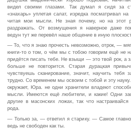
видел своими глазами. Так думал я сидя за с
«знахарь» уплетая салат, изредка посматривал на 
читая мои мысли. Не зная почему, но на этот р
раздражать. От возмущения я наверное даже пок
ведун тут же перевёл наше общение в иную плоскост
— То, что я знаю прочесть невозможно, отрок, — мяг
книги-то о том, о чём мы с тобою говорим ещё не н
придётся писать тебе. Не взыщи — это твой рок, а з
больше не повторится. Старая дурацкая привыч
чувствуешь сканирование, значит, научить тебя з
трудно. Со временем мы освоим с тобой и эту науку.
окружает, Юра. не одни хранители владеют способ
мысли. Имеются ещё любители, и какие! Одни за
другие в масонских ложах, так что настраивайся 
рода.
— Только за, — ответил я старику. — Самое главно
ведь не свободен как ты.