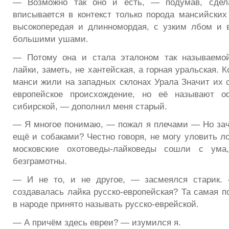
— Возможно так оно и есть, — подумав, сде
вписывается в контекст только порода мансийских 
высокопередая и длинномордая, с узким лбом и 
большими ушами.
— Потому она и стала эталоном так называемой
лайки, заметь, не хантейская, а горная уральская. 
манси жили на западных склонах Урала Значит их 
европейское происхождение, но её называют о
сибирской, — дополнил меня старый.
— Я многое понимаю, — пожал я плечами — Но за
ещё и собаками? Честно говоря, не могу уловить л
московские охотоведы-лайковеды сошли с ума
безграмотны.
— И не то, и не другое, — засмеялся старик.
создавалась лайка русско-европейская? Та самая п
в народе принято называть русско-еврейской.
— А причём здесь евреи? — изумился я.