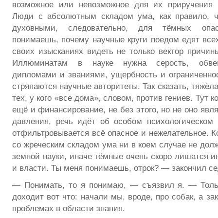
возможное или невозможное для их приручения 
Люди с абсолютным складом ума, как правило, 
духовными, следовательно, для тёмных опа
понимаешь, почему научные круги поедом едят всех
своих изысканиях видеть не только вектор причины
Иллюминатам в науке нужна серость, обвеш
дипломами и званиями, ущербность и ограниченност
стряпаются научные авторитеты. Так сказать, тяжёл
тех, у кого «все дома», словом, против гениев. Тут 
ещё и финансирование, не без этого, но не оно явл
давления, речь идёт об особом психологическом
отфильтровывается всё опасное и нежелательное. К
со жреческим складом ума ни в коем случае не дол
земной науки, иначе тёмные очень скоро лишатся и
и власти. Ты меня понимаешь, отрок? — закончил с
— Понимать, то я понимаю, — съязвил я. — Толь
доходит вот что: начали мы, вроде, про собак, а за
проблемах в области знания.