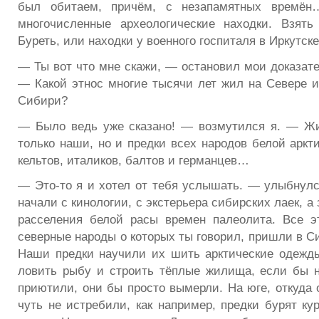
был обитаем, причём, с незапамятных времён
многочисленные археологические находки. Взят
Буреть, или находки у военного госпиталя в Иркутс
— Ты вот что мне скажи, — остановил мои доказате
— Какой этнос многие тысячи лет жил на Севере и
Сибири?
— Было ведь уже сказано! — возмутился я. — Жи
только наши, но и предки всех народов белой аркт
кельтов, италиков, балтов и германцев…
— Это-то я и хотел от тебя услышать. — улыбнул
начали с кинологии, с экстерьера сибирских лаек, а
расселения белой расы времен палеолита. Все э
северные народы о которых ты говорил, пришли в Си
Наши предки научили их шить арктические одежды
ловить рыбу и строить тёплые жилища, если бы 
приютили, они бы просто вымерли. На юге, откуда 
чуть не истребили, как например, предки бурят ку