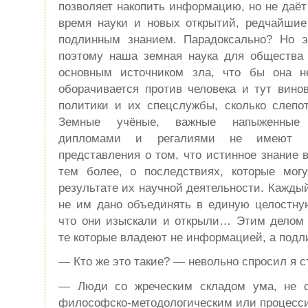
позволяет накопить информацию, но не даёт
время науки и новых открытий, редчайши
подлинным знанием. Парадоксально? Но э
поэтому наша земная наука для общества
основным источником зла, что бы она н
оборачивается против человека и тут вино
политики и их спецслужбы, сколько слепот
Земные учёные, важные напыженные
дипломами и регалиями не имеют 
представления о том, что истинное знание в
тем более, о последствиях, которые могу
результате их научной деятельности. Каждый
не им дано объединять в единую целостную
что они изыскали и открыли… Этим делом з
те которые владеют не информацией, а под
— Кто же это такие? — невольно спросил я с
— Люди со жреческим складом ума, не с
философско-методологическим или процесс