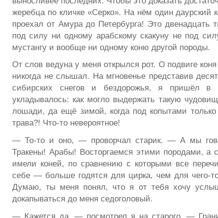
выносливее последних. Чтобы это доказать достато
жеребца по кличке «Серко». На нём один даурский к
проехал от Амура до Петербурга! Это двенадцать т
под силу ни одному арабскому скакуну не под сил
мустангу и вообще ни одному коню другой породы.
От слов ведуна у меня открылся рот. О подвиге коня
никогда не слышал. На мгновенье представив десят
сибирских снегов и бездорожья, я пришёл в 
укладывалось: как могло выдержать такую чудовищ
лошади, да ещё зимой, когда под копытами только
трава?! Что-то невероятное!
— То-то и оно, — проворчал старик. — А мы гов
Тракены! Арабы! Восторгаемся этими породами, а 
имели коней, по сравнению с которыми все переч
себе — больше годятся для цирка, чем для чего-то
Думаю, ты меня понял, что я от тебя хочу услы
докапываться до меня седоголовый.
— Кажется да, — посмотрел я на старого. — Гран