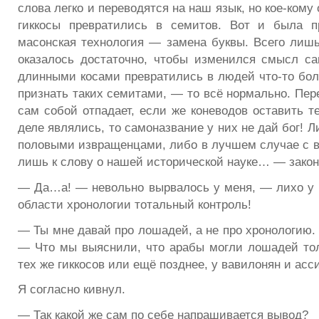
слова легко и переводятся на наш язык, но кое-кому
гиккосы превратились в семитов. Вот и была п
масонская технология — замена буквы. Всего лишь
оказалось достаточно, чтобы изменился смысл с
длинными косами превратились в людей что-то бо
признать таких семитами, — то всё нормально. Пер
сам собой отпадает, если же коневодов оставить т
деле являлись, то самоназвание у них не дай бог! 
половыми извращенцами, либо в лучшем случае с в
лишь к слову о нашей исторической науке… — закон
— Да…а! — невольно вырвалось у меня, — лихо у н
области хронологии тотальный контроль!
— Ты мне давай про лошадей, а не про хронологию.
— Что мы выяснили, что арабы могли лошадей тол
тех же гиккосов или ещё позднее, у вавилонян и ас
Я согласно кивнул.
— Так какой же сам по себе напрашивается вывод?