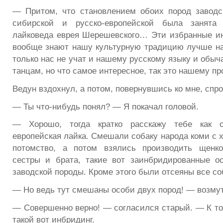
— Притом, что становлением обоих пород заводс
сибирской и русско-европейской была занята 
лайковеда еврея Шерешевского… Эти избранные и
вообще знают нашу культурную традицию лучше на
только нас не учат и нашему русскому языку и обы
танцам, но что самое интересное, так это нашему п
Ведун вздохнул, а потом, повернувшись ко мне, спр
— Ты что-нибудь понял? — Я покачал головой.
— Хорошо, тогда кратко расскажу тебе как со
европейская лайка. Смешали собаку народа коми с 
потомство, а потом взялись производить щенк
сестры и брата, такие вот заинбридированные о
заводской породы. Кроме этого были отсеяны все со
— Но ведь тут смешаны особи двух пород! — возмут
— Совершенно верно! — согласился старый. — К то
такой вот инбридинг.