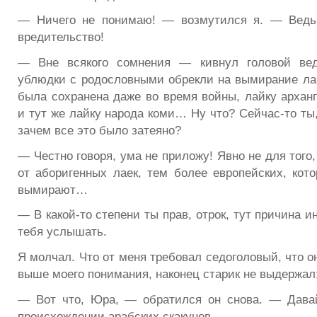
— Ничего не понимаю! — возмутился я. — Ведь
вредительство!
— Вне всякого сомнения — кивнул головой вед
ублюдки с родословными обрекли на вымирание лай
была сохранена даже во время войны, лайку арханг
и тут же лайку народа коми… Ну что? Сейчас-то ты
зачем все это было затеяно?
— Честно говоря, ума не приложу! Явно не для того
от аборигенных лаек, тем более европейских, кот
вымирают…
— В какой-то степени ты прав, отрок, тут причина ин
тебя услышать.
Я молчал. Что от меня требовал седоголовый, что о
выше моего понимания, наконец старик не выдержал
— Вот что, Юра, — обратился он снова. — Давай
происхождении арабских скакунов…