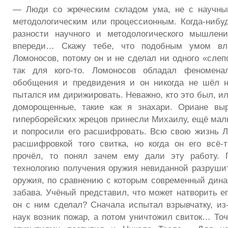
— Люди со жреческим складом ума, не с научны
методологическим или процессионным. Когда-нибу
разности научного и методологического мышлен
впереди… Скажу тебе, что подобным умом в
Ломоносов, потому он и не сделал ни одного «слеп
так для кого-то. Ломоносов обладал феномена
обобщения и предвидения и он никогда не шёл н
пытался им дирижировать. Неважно, кто это был, 
доморощенные, такие как я знахари. Ориане вы
гиперборейских жрецов принесли Михаилу, ещё маль
и попросили его расшифровать. Всю свою жизнь 
расшифровкой того свитка, но когда он его всё
прочёл, то понял зачем ему дали эту работу. 
технологию получения оружия невиданной разрушит
оружия, по сравнению с которым современный дина
забава. Учёный представил, что может натворить ег
он с ним сделал? Сначала испытал взрывчатку, из-
наук возник пожар, а потом уничтожил свиток… Точ