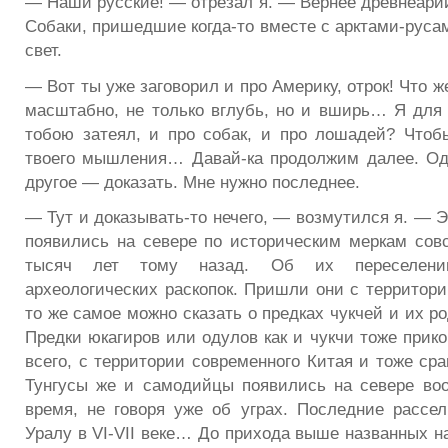
— Наши русские! — отрезал я. — Вернее древнеарий
Собаки, пришедшие когда-то вместе с арктами-руса
свет.
— Вот ты уже заговорил и про Америку, отрок! Что
масштабно, не только вглубь, но и вширь… Я для ч
тобою затеял, и про собак, и про лошадей? Чтоб
твоего мышления… Давай-ка продолжим далее. Од
другое — доказать. Мне нужно последнее.
— Тут и доказывать-то нечего, — возмутился я. — 
появились на севере по историческим меркам совс
тысяч лет тому назад. Об их переселени
археологических раскопок. Пришли они с территори
то же самое можно сказать о предках чукчей и их ро
Предки юкагиров или одулов как и чукчи тоже прико
всего, с территории современного Китая и тоже ср
Тунгусы же и самодийцы появились на севере во
время, не говоря уже об уграх. Последние рассе
Уралу в VI-VII веке… До прихода выше названных н