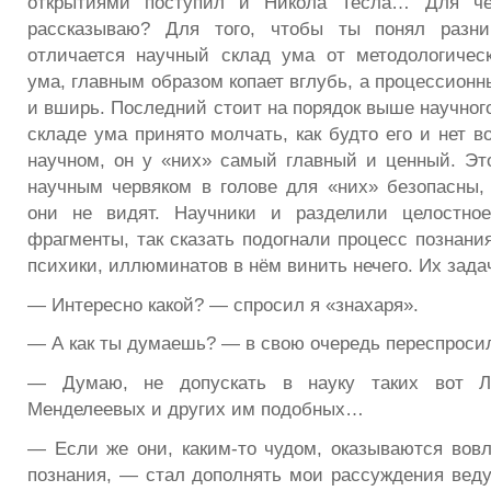
открытиями поступил и Никола Тесла… Для че
рассказываю? Для того, чтобы ты понял разн
отличается научный склад ума от методологичес
ума, главным образом копает вглубь, а процессион
и вширь. Последний стоит на порядок выше научного
складе ума принято молчать, как будто его и нет в
научном, он у «них» самый главный и ценный. Эт
научным червяком в голове для «них» безопасны,
они не видят. Научники и разделили целостно
фрагменты, так сказать подогнали процесс познани
психики, иллюминатов в нём винить нечего. Их зада
— Интересно какой? — спросил я «знахаря».
— А как ты думаешь? — в свою очередь переспросил
— Думаю, не допускать в науку таких вот Ло
Менделеевых и других им подобных…
— Если же они, каким-то чудом, оказываются вов
познания, — стал дополнять мои рассуждения веду