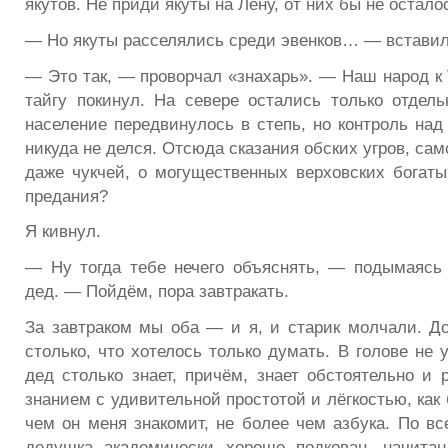
якутов. Не приди якуты на Лену, от них бы не остало
— Но якуты расселялись среди эвенков… — вставил
— Это так, — проворчал «знахарь». — Наш народ к 
тайгу покинул. На севере остались только отдел
население передвинулось в степь, но контроль на
никуда не делся. Отсюда сказания обских угров, сам
даже чукчей, о могущественных верховских богат
предания?
Я кивнул.
— Ну тогда тебе нечего объяснять, — подымаясь 
дед. — Пойдём, пора завтракать.
За завтраком мы оба — и я, и старик молчали. До
столько, что хотелось только думать. В голове не 
дед столько знает, причём, знает обстоятельно и 
знанием с удивительной простотой и лёгкостью, как 
чем он меня знакомит, не более чем азбука. По вс
дедушка академически хорошо подкован, начитан