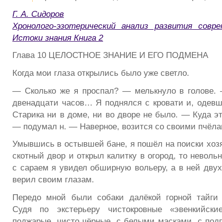
Г. А. Сидоров
Хронолого-эзотерический анализ развития совре
Истоки знания Книга 2
Глава 10 ЦЕЛОСТНОЕ ЗНАНИЕ И ЕГО ПОДМЕНА
Когда мои глаза открылись было уже светло.
— Сколько же я проспал? — мелькнуло в голове.
двенадцати часов… Я поднялся с кровати и, одевш
Старика ни в доме, ни во дворе не было. — Куда э
— подумал н. — Наверное, возится со своими пчё
Умывшись в остывшей бане, я пошёл на поиски хозя
скотный двор и открыл калитку в огород, то неволь
с сараем я увидел обширную вольеру, а в ней двух 
верил своим глазам.
Передо мной были собаки далёкой горной тайги 
Судя по экстерьеру чистокровные «эвенкийски
поджарые, чисто чёрные, с белыми масками, с подп