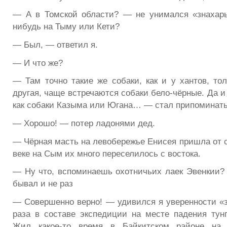
— А в Томской области? — не унимался «знахарь
нибудь на Тыму или Кети?
— Был, — ответил я.
— И что же?
— Там точно такие же собаки, как и у хантов, тол
другая, чаще встречаются собаки бело-чёрные. Да и
как собаки Казыма или Югана… — стал припоминать
— Хорошо! — потер ладонями дед.
— Чёрная масть на левобережье Енисея пришла от со
веке на Сым их много переселилось с востока.
— Ну что, вспоминаешь охотничьих лаек Эвенкии?
бывал и не раз
— Совершенно верно! — удивился я уверенности «
раза в составе экспедиции на месте падения тун
Жил какое-то время в Байкитском районе на 