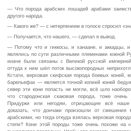
— Что порода арабских лошадей арабами заимств
другого народа.
— Какого же? — с нетерпением в голосе спросил «зн
— Получается, что нашего, — сделал я вывод.
— Потому что и гиккосы, и ханаане, и аккадцы, 
являлись по сути различными племенами южной Ру
иначе были связаны с Великой русской империе
оттуда к ним шёл поток высокопородных неприхотл
Кстати, верховая скифская порода боевых коней, 
барельефах — является точной копией коней бедуин
север эти кони попасть не могли, всё шло наоборо
что стародонская скаковая порода, тоже очень 
Придурки или негодяи, отрицающие всё наше 
доказать, что дончаки произошли от смешения
арабскими, но тогда откуда взялась верховая пород
степи? Кони этой породы тоже очень похожи на «