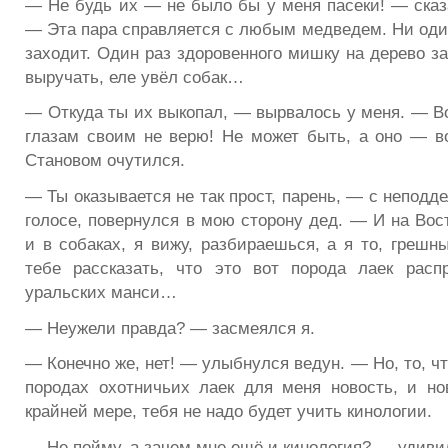
— Не будь их — не было бы у меня пасеки! — сказ
— Эта пара справляется с любым медведем. Ни оди
заходит. Один раз здоровенного мишку на дерево з
выручать, еле увёл собак…
— Откуда ты их выкопал, — вырвалось у меня. — Во
глазам своим не верю! Не может быть, а оно — во
Становом очутился.
— Ты оказывается не так прост, парень, — с непод
голосе, повернулся в мою сторону дед. — И на Вос
и в собаках, я вижу, разбираешься, а я то, грешн
тебе рассказать, что это вот порода лаек расп
уральских манси…
— Неужели правда? — засмеялся я.
— Конечно же, нет! — улыбнулся ведун. — Но, то, ч
породах охотничьих лаек для меня новость, и но
крайней мере, тебя не надо будет учить кинологии.
— Не пойму, а зачем мне ещё и кинология? — удиви