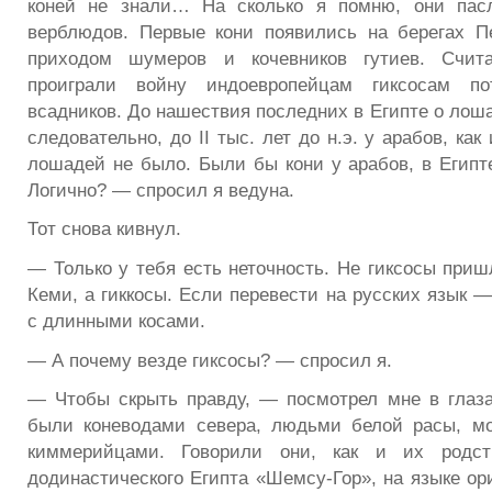
коней не знали… На сколько я помню, они пас
верблюдов. Первые кони появились на берегах П
приходом шумеров и кочевников гутиев. Счита
проиграли войну индоевропейцам гиксосам по
всадников. До нашествия последних в Египте о лоша
следовательно, до II тыс. лет до н.э. у арабов, как
лошадей не было. Были бы кони у арабов, в Египт
Логично? — спросил я ведуна.
Тот снова кивнул.
— Только у тебя есть неточность. Не гиксосы приш
Кеми, а гиккосы. Если перевести на русских язык 
с длинными косами.
— А почему везде гиксосы? — спросил я.
— Чтобы скрыть правду, — посмотрел мне в глаз
были коневодами севера, людьми белой расы, мо
киммерийцами. Говорили они, как и их родств
додинастического Египта «Шемсу-Гор», на языке ор