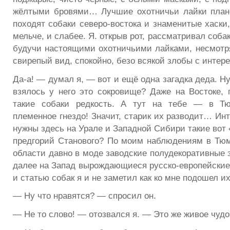
жёлтыми бровями… Лучшие охотничьи лайки плане
походят собаки северо-востока и знаменитые хаски, 
мельче, и слабее. Я. открыв рот, рассматривал собак
будучи настоящими охотничьими лайками, несмотр
свирепый вид, спокойно, безо всякой злобы с интер
Да-а! — думал я, — вот и ещё одна загадка деда. Ну
взялось у него это сокровище? Даже на Востоке,
такие собаки редкость. А тут на тебе — в Тю
племенное гнездо! Значит, старик их разводит… Ин
нужны здесь на Урале и Западной Сибири такие вот
предгорий Станового? По моим наблюдениям в Тю
области давно в моде заводские полудекоративные 
далее на Запад вырождающиеся русско-европейски
и статью собак я и не заметил как ко мне подошел их
— Ну что нравятся? — спросил он.
— Не то слово! — отозвался я. — Это же живое чудо