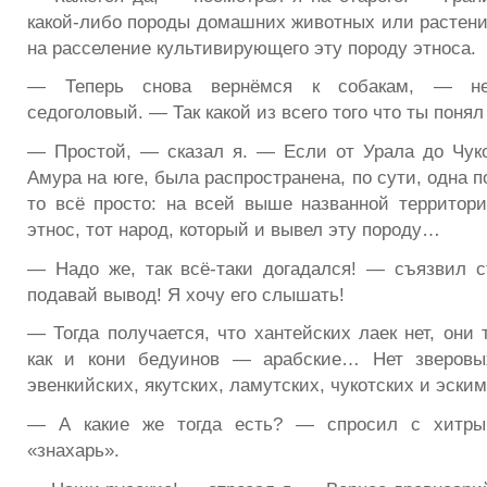
какой-либо породы домашних животных или растений
на расселение культивирующего эту породу этноса.
— Теперь снова вернёмся к собакам, — не
седоголовый. — Так какой из всего того что ты поня
— Простой, — сказал я. — Если от Урала до Чуко
Амура на юге, была распространена, по сути, одна п
то всё просто: на всей выше названной территори
этнос, тот народ, который и вывел эту породу…
— Надо же, так всё-таки догадался! — съязвил 
подавай вывод! Я хочу его слышать!
— Тогда получается, что хантейских лаек нет, они 
как и кони бедуинов — арабские… Нет зверовых
эвенкийских, якутских, ламутских, чукотских и эским
— А какие же тогда есть? — спросил с хитры
«знахарь».