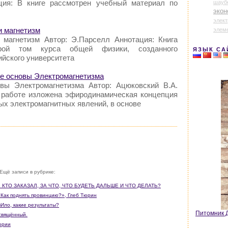
ция: В книге рассмотрен учебный материал по
шауб
экон
элек
и магнетизм
элем
 магнетизм Автор: Э.Парселл Аннотация: Книга
орой том курса общей физики, созданного
ЯЗЫК СА
йского университета
ие основы Электромагнетизма
овы Электромагнетизма Автор: Ацюковский В.А.
 работе изложена эфиродинамическая концепция
ых электромагнитных явлений, в основе
Ещё записи в рубрике:
: КТО ЗАКАЗАЛ, ЗА ЧТО, ЧТО БУДЕТЬ ДАЛЬШЕ И ЧТО ДЕЛАТЬ?
«Как поднять провинцию?», Глеб Тюрин
Ило, какие результаты?
Питомник Д
освящённый.
ории