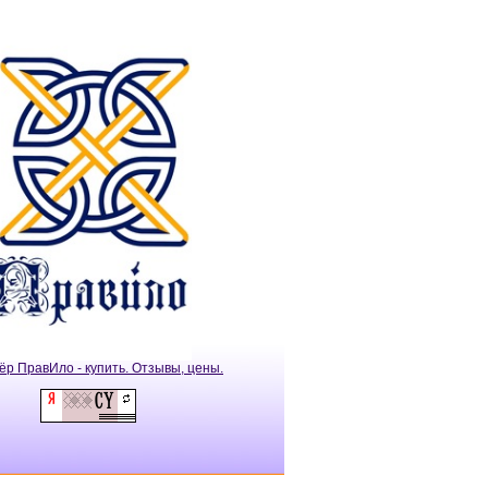
ёр ПравИло - купить. Отзывы, цены.