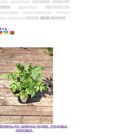
эзотерика
эйнштейн
ергер
школьникам
омика
электричество
эксперимент
тродинамика
электромагнетизм
электрон
эфир
энергия
явления
енты
энергетика
ЙТА:
ревень.рус саженцы редких, плодовых,
ореховых.