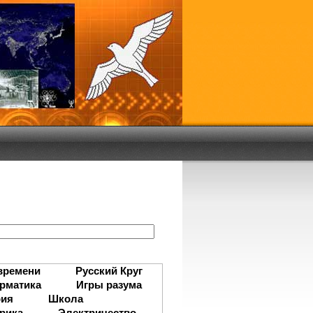
:
времени
Русский Круг
рматика
Игры разума
рия
Школа
рика
Электричество