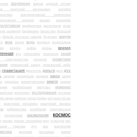
Шаубергер
рязев
Шипов
адольф гитлер
мов анатолий евгеньевич
алгебра
рнатива
альтернативная энергетика
ернативная энергия
анализ
аненербе
релятивизм
арифметика
археология
атом
гия развития
биофизика
богатство
большой
вакуум
в
борьба русского народа
будущее
века
вода
та
вихри
водород
водородное
время
иво
воздух
война
волны
ленная
гений
вуз
гейзенберг
генератор
геометрия
й электричества
геология
ания
германский народ
германский рейх
гравитация
деньги
дух
р
двигатель
диск
ь
закон
загадки
загадочное
задания
заряд
земля
ды
здоровье
землетрясения
знания
инженер
чение
изобретения
импульс
исследования
ланетяне
интеллект
история
ия науки
капитал
катастрофы
катушка теслы
т
квантовая механика
квантовая физика
ты
кибернетика
колебания
комплексные
космос
космология
а
космогония
т
кризис
кризис экономики
круг
культура
лес
ющие тарелки
луч
маг
магнетизм
матика
материя
механика
микро