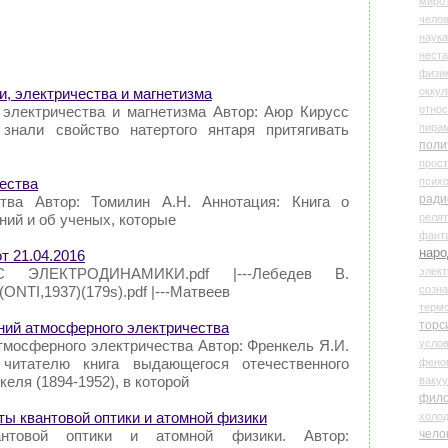
миро
чело
наука
нест
физи
оккул
и, электричества и магнетизма
относ
, электричества и магнетизма Автор: Аюр Кирусс
пира
 знали свойство натертого янтаря притягивать
поли
прос
психо
чества
ради
тва Автор: Томилин А.Н. Аннотация: Книга о
реля
ний и об ученых, которые
фант
наро
т 21.04.2016
элект
РС ЭЛЕКТРОДИНАМИКИ.pdf |---Лебедев В.
созн
ONTI,1937)(179s).pdf |---Матвеев
терм
торс
ений атмосферного электричества
усло
тмосферного электричества Автор: Френкель Я.И.
 читателю книга выдающегося отечественного
фено
келя (1894-1952), в которой
ваку
фил
ты квантовой оптики и атомной физики
холо
чело
антовой оптики и атомной физики. Автор: