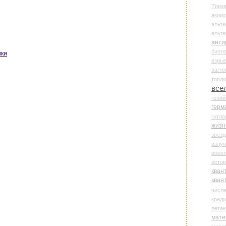
Тими
аки
альте
альт
анти
биоло
ики
взры
валю
топл
все
гени
герм
гитле
жизн
звез
излу
иноп
истор
кван
кван
числ
креди
лета
мате