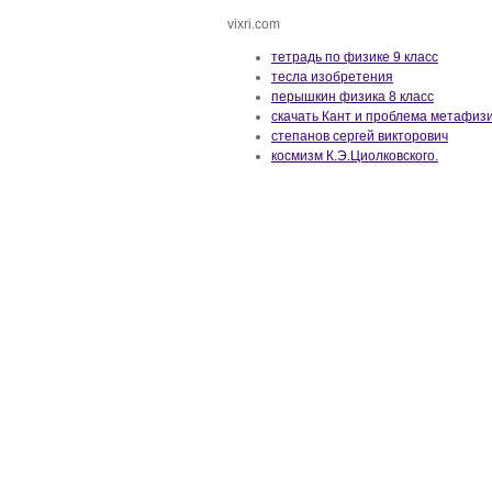
vixri.com
тетрадь по физике 9 класс
тесла изобретения
перышкин физика 8 класс
скачать Кант и проблема метафиз
степанов сергей викторович
космизм К.Э.Циолковского.