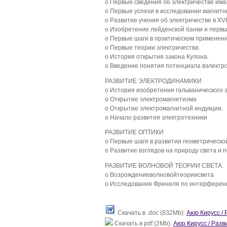
o Первые сведения об электричестве има
o Первые успехи в исследовании магнитн
o Развитие учения об электричестве в XVI
o Изобретение лейденской банки и перв
o Первые шаги в практическом применени
o Первые теории электричества.
o История открытия закона Кулона.
o Введение понятия потенциала вэлектро
РАЗВИТИЕ ЭЛЕКТРОДИНАМИКИ
o История изобретения гальванического 
o Открытие электромагнетизма
o Открытие электромагнитной индукции.
o Начало развития электротехники
РАЗВИТИЕ ОПТИКИ
o Первые шаги в развитии геометрической
o Развитие взглядов на природу света и 
РАЗВИТИЕ ВОЛНОВОЙ ТЕОРИИ СВЕТА.
o Возрождениеволновойтеориисвета
o Исследования Френеля по интерференц
Скачать в .doc (832Mb):
Аюр Кирусс / 
Скачать в pdf (2Mb):
Аюр Кирусс / Разви