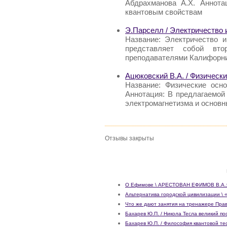
Абдрахманова А.Х. Аннота
квантовым свойствам
Э.Парселл / Электричество 
Название: Электричество и
представляет собой вт
преподавателями Калифорни
Ацюковский В.А. / Физическ
Название: Физические осн
Аннотация: В предлагаемой
электромагнетизма и основн
Отзывы закрыты
О Ефимове \ АРЕСТОВАН ЕФИМОВ В.А.
Альтернатива городской цивилизации \ 
Что же дают занятия на тренажере Прав
Бахарев Ю.П. / Никола Тесла великий п
Бахарев Ю.П. / Философия квантовой те