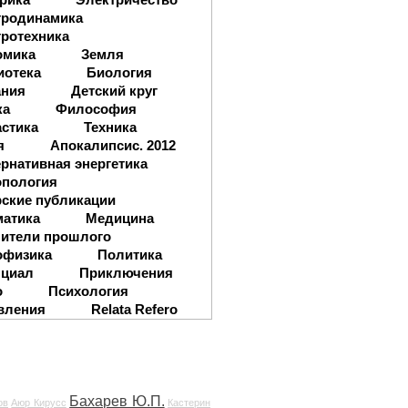
тродинамика
ротехника
омика
Земля
иотека
Биология
ания
Детский круг
ка
Философия
стика
Техника
я
Апокалипсис. 2012
рнативная энергетика
опология
ские публикации
матика
Медицина
ители прошлого
офизика
Политика
нциал
Приключения
о
Психология
вления
Relata Refero
Бахарев Ю.П.
ов
Аюр Кирусс
Кастерин