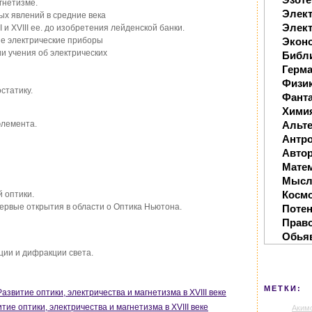
гнетизме.
Элек
ых явлений в средние века
Элект
I и XVIII ее. до изобретения лейденской банки.
ые электрические приборы
Экон
и учения об электрических
Библ
Герм
Физи
статику.
Фанта
Хими
элемента.
Альте
Антр
Автор
Мате
Мысл
Косм
 оптики.
первые открытия в области o Оптика Ньютона.
Поте
Прав
Обья
ии и дифракции света.
МЕТКИ:
Развитие оптики, электричества и магнетизма в XVIII веке
тие оптики, электричества и магнетизма в XVIII веке
Аким