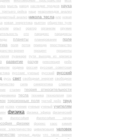
здание
многомерные пространства
мозг
наука
века
мысль
народ
наследие предков
 третьего рейха
наци
неархимедов анализ
никола тесла
андартный анализ
нло
новая
ка
новая энергетика
ньютон
общество туле
ьтизм
опыт
оратор
организм
оружие
ительность
ото
парадокс
парадоксы
планеты
поле
миды
планирование
тика
поля
поток
природа
пространство
транство-время
процент
проценты
логия
пуанкаре
пути выхода из кризиса
о
развитие
разум
революция
рейх
тивизм
родина
россия
русская советская
русский
астика
русские ученые
русский
д
свет
русь
свободная энергия
свободное
ричество
сила
синергетика
славяне
теория относительности
ание
сталин
тесла
одинамика
техника
технология
тор
труд
ион
торсионные поля
третий рейх
учителям
вия
успех
учение
ученые
ученый
физика
мен
физика эфира
физический
ум
философия
философия науки
ософия физики
форекс
хаос
химия
человек
дное электричество
цивилизация
вечество
черные дыры
что такое время