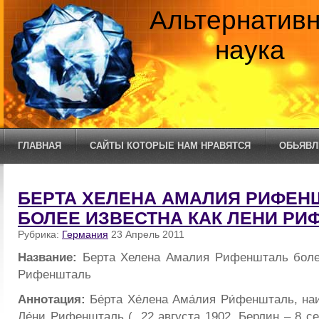
Альтернатив
наука
ГЛАВНАЯ
САЙТЫ КОТОРЫЕ НАМ НРАВЯТСЯ
ОБЬЯВЛ
БЕРТА ХЕЛЕНА АМАЛИЯ РИФЕН
БОЛЕЕ ИЗВЕСТНА КАК ЛЕНИ Р
Рубрика:
Германия
23 Апрель 2011
Название:
Берта Хелена Амалия Рифеншталь боле
Рифеншталь
Аннотация:
Бе́рта Хе́лена Ама́лия Ри́феншталь, на
Ле́ни Рифеншталь (, 22 августа 1902, Берлин – 8 се