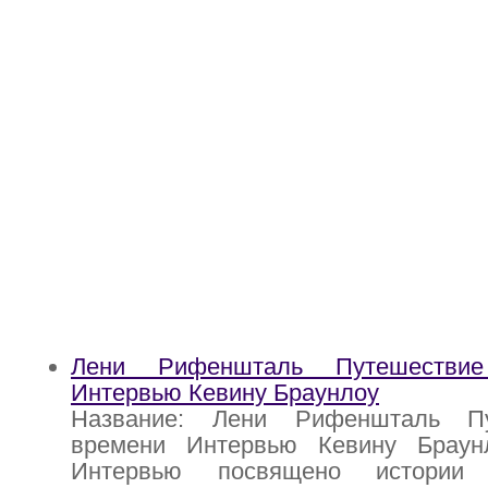
Лени Рифеншталь Путешестви
Интервью Кевину Браунлоу
Название: Лени Рифеншталь П
времени Интервью Кевину Браун
Интервью посвящено истории