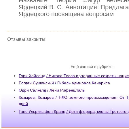
Название: Теории фигур небесн
Ярдецкий В. С. Аннотация: Предлага
Ярдецкого посвящена вопросам
Отзывы закрыты
Ещё записи в рубрике:
Гэри Хайленд / Никола Тесла и утерянные секреты нацис
Богдан Сушинский / Гибель адмирала Канариса
Одри Салкелд / Лени Рифеншталь
Козырев, Козырев / НЛО земного происхождения. От Т
дней
Ганс Ульрикс фон Кранц / Дети фюрера, клоны Третьего 