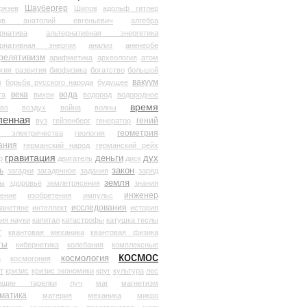
Шаубергер
рязев
Шипов
адольф гитлер
мов анатолий евгеньевич
алгебра
рнатива
альтернативная энергетика
ернативная энергия
анализ
аненербе
релятивизм
арифметика
археология
атом
гия развития
биофизика
богатство
большой
вакуум
в
борьба русского народа
будущее
века
вода
та
вихри
водород
водородное
время
иво
воздух
война
волны
ленная
гений
вуз
гейзенберг
генератор
геометрия
й электричества
геология
ания
германский народ
германский рейх
гравитация
деньги
дух
р
двигатель
диск
ь
закон
загадки
загадочное
задания
заряд
земля
ды
здоровье
землетрясения
знания
инженер
чение
изобретения
импульс
исследования
ланетяне
интеллект
история
ия науки
капитал
катастрофы
катушка теслы
т
квантовая механика
квантовая физика
ты
кибернетика
колебания
комплексные
космос
космология
а
космогония
т
кризис
кризис экономики
круг
культура
лес
ющие тарелки
луч
маг
магнетизм
матика
материя
механика
микро