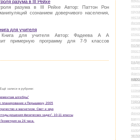
миро
роля разума в III Рейхе
чело
троля разума в III Рейхе Автор: Паттон Рон
наука
манипуляций сознанием доверчивого населения,
нест
физи
оккул
Книга для учителя
относ
9. Книга для учителя Автор: Фадеева А А
пира
ржит примерную программу для 7-9 классов
поли
прос
психо
ради
реля
фант
наро
элект
Ещё записи в рубрике:
созн
терм
Элементам алгебры”
торс
ое планирование к Перышкину, 2005
усло
ричество и магнетизм. Свет и звук
фено
Методы решения физических задач”. 10-11 классы
ваку
 Геометрия за 24 часа.
фил
холо
чело