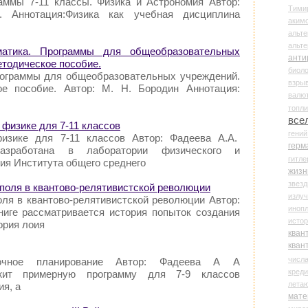
аммы 7-11 классы. Физика и Астрономия Автор:
Тими
. Аннотация:Физика как учебная дисциплина
аки
альте
альт
атика. Программы для общеобразовательных
анти
етодическое пособие.
биоло
рограммы для общеобразовательных учреждений.
взры
ое пособие. Автор: М. Н. Бородин Аннотация:
валю
топл
все
 физике для 7-11 классов
гени
изике для 7-11 классов Автор: Фадеева А.А.
герм
разработана в лаборатории физического и
гитле
ия Института общего среднего
жизн
звез
и поля в квантово-релятивистской революции
излу
оля в квантово-релятивистской революции Автор:
иноп
книге рассматривается история попыток создания
истор
ория лоия
кван
кван
числ
рочное планирование Автор: Фадеева А А
креди
ржит примерную программу для 7-9 классов
лета
ия, а
мате