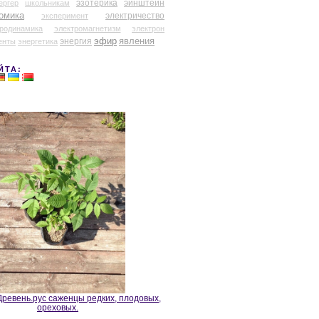
эзотерика
эйнштейн
ергер
школьникам
омика
электричество
эксперимент
тродинамика
электромагнетизм
электрон
эфир
энергия
явления
енты
энергетика
ЙТА:
ревень.рус саженцы редких, плодовых,
ореховых.