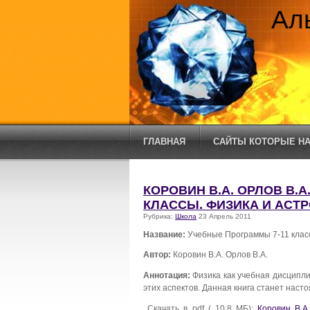
Ал
ГЛАВНАЯ
САЙТЫ КОТОРЫЕ НА
КОРОВИН В.А. ОРЛОВ В.А
КЛАССЫ. ФИЗИКА И АСТ
Рубрика:
Школа
23 Апрель 2011
Название:
Учебные Программы 7-11 клас
Автор:
Коровин В.А. Орлов В.А.
Аннотация:
Физика как учебная дисципл
этих аспектов. Данная книга станет нас
Скачать в pdf ( 10,8 МБ):
Коровин В.А