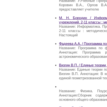
Название: УУчебные Прогр
Коровин В.А., Орлов В.А
предоставляет учителю
М. Н. Бородин / Информ
учреждений. 2-11 классы : м
Название: Информатика. П
2-11 классы : методическ
Настоящий
Фадеева А.А. / Программа по
Название: Программа по ф
Аннотация: Программа 
астрономического образован
Визгин В.П. / Единые теори
Название: Единые теории п
Визгин В.П. Аннотация: В 
единой геометризованной те
Название: Физика. Поу
Аннотация:Сборник соде
основного общего образован