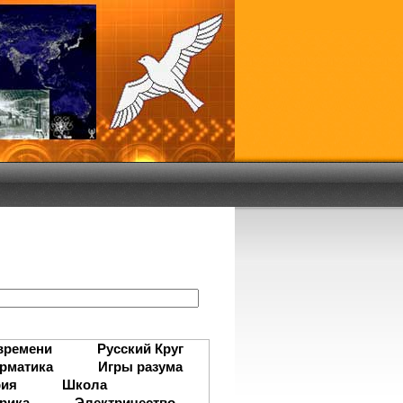
:
времени
Русский Круг
рматика
Игры разума
рия
Школа
рика
Электричество