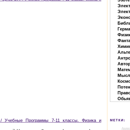
Элек
Элект
Экон
Библ
Герм
Физи
Фанта
Хими
Альте
Антр
Автор
Мате
Мысл
Косм
Поте
Прав
Обья
 / Учебные Программы 7-11 классы. Физика и
МЕТКИ:
Аким