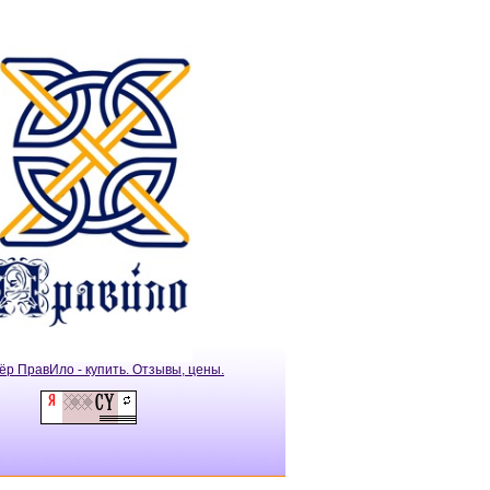
ёр ПравИло - купить. Отзывы, цены.