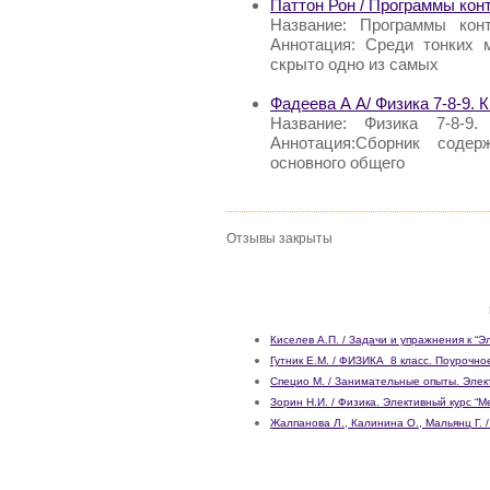
Паттон Рон / Программы конт
Название: Программы кон
Аннотация: Среди тонких 
скрыто одно из самых
Фадеева А А/ Физика 7-8-9. 
Название: Физика 7-8-
Аннотация:Сборник соде
основного общего
Отзывы закрыты
Киселев А.П. / Задачи и упражнения к “
Гутник Е.М. / ФИЗИКА_8 класс. Поурочн
Специо М. / Занимательные опыты. Элект
Зорин Н.И. / Физика. Элективный курс “
Жалпанова Л., Калинина О., Мальянц Г. /