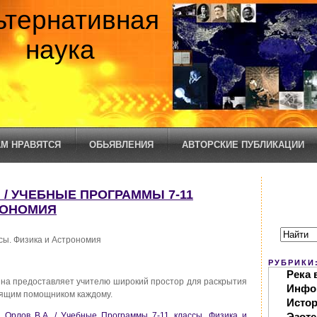
ьтернативная
наука
М НРАВЯТСЯ
ОБЬЯВЛЕНИЯ
АВТОРСКИЕ ПУБЛИКАЦИИ
. / УЧЕБНЫЕ ПРОГРАММЫ 7-11
РОНОМИЯ
сы. Физика и Астрономия
РУБРИКИ
Река 
ина предоставляет учителю широкий простор для раскрытия
Инфо
тоящим помощником каждому.
Исто
. Орлов В.А. / Учебные Программы 7-11 классы. Физика и
Эзоте