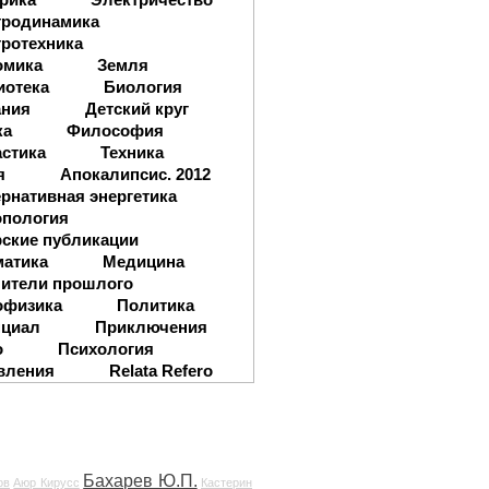
тродинамика
ротехника
омика
Земля
иотека
Биология
ания
Детский круг
ка
Философия
стика
Техника
я
Апокалипсис. 2012
рнативная энергетика
опология
ские публикации
матика
Медицина
ители прошлого
офизика
Политика
нциал
Приключения
о
Психология
вления
Relata Refero
Бахарев Ю.П.
ов
Аюр Кирусс
Кастерин