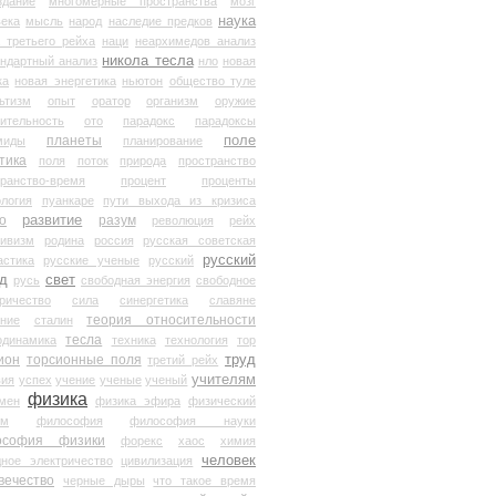
здание
многомерные пространства
мозг
наука
века
мысль
народ
наследие предков
 третьего рейха
наци
неархимедов анализ
никола тесла
андартный анализ
нло
новая
ка
новая энергетика
ньютон
общество туле
ьтизм
опыт
оратор
организм
оружие
ительность
ото
парадокс
парадоксы
планеты
поле
миды
планирование
тика
поля
поток
природа
пространство
транство-время
процент
проценты
логия
пуанкаре
пути выхода из кризиса
о
развитие
разум
революция
рейх
тивизм
родина
россия
русская советская
русский
астика
русские ученые
русский
д
свет
русь
свободная энергия
свободное
ричество
сила
синергетика
славяне
теория относительности
ание
сталин
тесла
одинамика
техника
технология
тор
труд
ион
торсионные поля
третий рейх
учителям
вия
успех
учение
ученые
ученый
физика
мен
физика эфира
физический
ум
философия
философия науки
ософия физики
форекс
хаос
химия
человек
дное электричество
цивилизация
вечество
черные дыры
что такое время