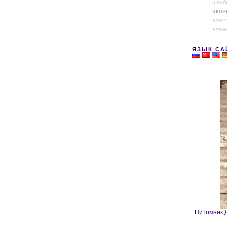
шауб
экон
элек
элем
ЯЗЫК СА
Питомник Д