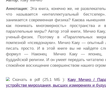
Автор:
Каку Мичио
Аннотация:
Эта книга, конечно же, не развлекател
что называется «интеллектуальный бестселер»
занимается современная физика? Какова нынешняя
как понимать многомерность» пространства и 
параллельные миры? Автор этой книги, Мичио Каку,
ученый-физик. Поэтому в «Параллельных мир
помпезной «псевдонауки». Мичио Каку — опытный 
писать просто. И в этой книге вы не найдете с
формул — Наконец Мичио Каку — японец, в
буддийской религии. И он умеет передать читателю 
спокойное восхищение совершенством нашего огром
Скачать в pdf (25,1 МБ ):
Каку Мичио / Пар
устройстве мироздания, высших измерениях и буд