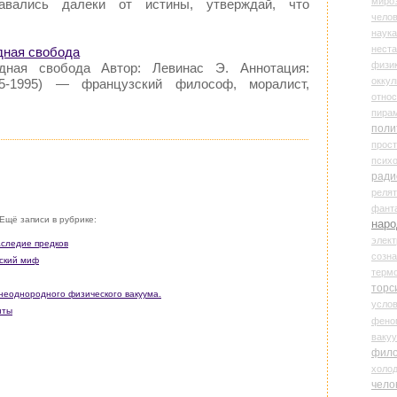
миро
тавались далеки от истины, утверждай, что
чело
наука
нест
удная свобода
физи
удная свобода Автор: Левинас Э. Аннотация:
оккул
5-1995) — французский философ, моралист,
относ
пира
поли
прос
психо
ради
реля
фант
Ещё записи в рубрике:
наро
элект
аследие предков
созн
ский миф
терм
торс
 неоднородного физического вакуума.
усло
нты
фено
ваку
фил
холо
чело