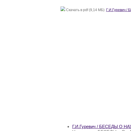
Скачать в pdf (9,14 МБ):
Г.И.Гуревич 
Г.И.Гуревич / БЕСЕДЫ О 