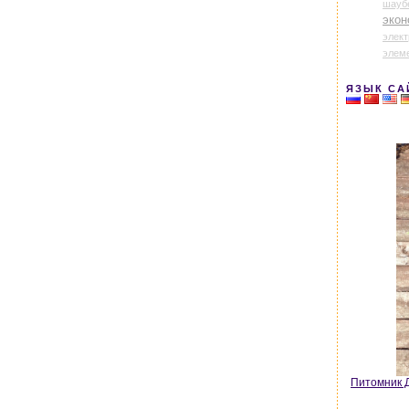
шауб
экон
элек
элем
ЯЗЫК СА
Питомник Д