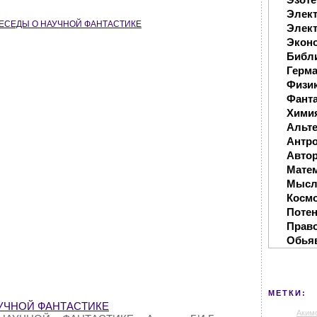
Элек
/ БЕСЕДЫ О НАУЧНОЙ ФАНТАСТИКЕ
Элект
Экон
Библ
Герм
Физи
Фанта
Хими
Альте
Антр
Автор
Мате
Мысл
Косм
Поте
Прав
Обья
МЕТКИ:
НАУЧНОЙ ФАНТАСТИКЕ
Аким