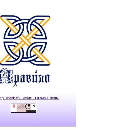
ёр ПравИло - купить. Отзывы, цены.