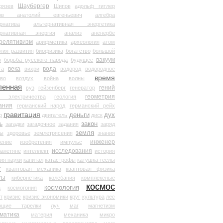
Шаубергер
рязев
Шипов
адольф гитлер
мов анатолий евгеньевич
алгебра
рнатива
альтернативная энергетика
ернативная энергия
анализ
аненербе
релятивизм
арифметика
археология
атом
гия развития
биофизика
богатство
большой
вакуум
в
борьба русского народа
будущее
века
вода
та
вихри
водород
водородное
время
иво
воздух
война
волны
ленная
гений
вуз
гейзенберг
генератор
геометрия
й электричества
геология
ания
германский народ
германский рейх
гравитация
деньги
дух
р
двигатель
диск
ь
закон
загадки
загадочное
задания
заряд
земля
ды
здоровье
землетрясения
знания
инженер
чение
изобретения
импульс
исследования
ланетяне
интеллект
история
ия науки
капитал
катастрофы
катушка теслы
т
квантовая механика
квантовая физика
ты
кибернетика
колебания
комплексные
космос
космология
а
космогония
т
кризис
кризис экономики
круг
культура
лес
ющие тарелки
луч
маг
магнетизм
матика
материя
механика
микро