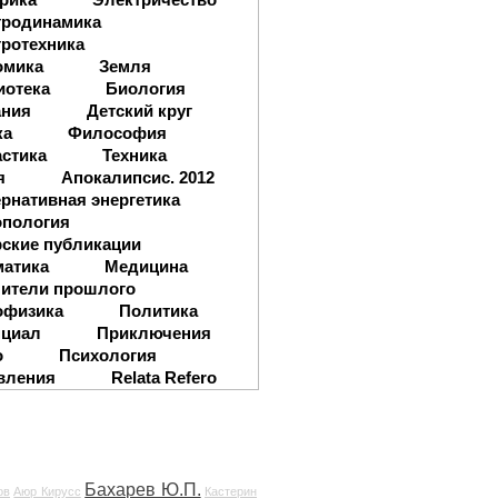
тродинамика
ротехника
омика
Земля
иотека
Биология
ания
Детский круг
ка
Философия
стика
Техника
я
Апокалипсис. 2012
рнативная энергетика
опология
ские публикации
матика
Медицина
ители прошлого
офизика
Политика
нциал
Приключения
о
Психология
вления
Relata Refero
Бахарев Ю.П.
ов
Аюр Кирусс
Кастерин