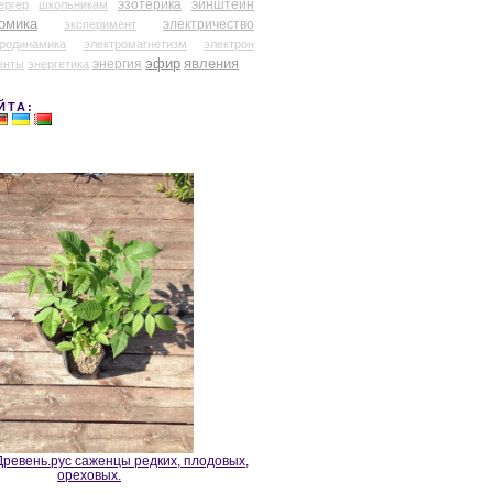
эзотерика
эйнштейн
ергер
школьникам
омика
электричество
эксперимент
тродинамика
электромагнетизм
электрон
эфир
энергия
явления
енты
энергетика
ЙТА:
ревень.рус саженцы редких, плодовых,
ореховых.