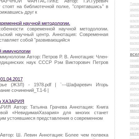
АУЧНОЙ ФАНТАСТИКЕ Автор: Г.И.Гуревич
Тими
т стоят на библиотечной полке, "спрятавшись" в
аки
рижавшись друг к
альте
альт
временной научной методологии.
анти
обенности современной научной методологии.
биоло
ский научный центр. Аннотация: Современная
взры
дставляет собой "развивающийся
валю
топл
ой иммунологии
все
ммунологии Автор: Петров Р. В. Аннотация: Член-
гени
едицинских наук СССР Рэм Викторович Петров
герм
гитле
жизн
01.04.2017
звез
рье (ЖЗЛ) - 1978.pdf | `---Шафаревич Игорь
излу
ние сочинений_T.1-6 |
иноп
истор
ая ХАЗАРИЯ
кван
РИЯ Автор: Татьяна Грачева Аннотация: Книга
кван
ёвой «НевидимаяХазария» для многих станет
числ
им устоявшиеся представления о современном
креди
лета
мате
 Автор: Ш. Левин Аннотация: Более чем полвека