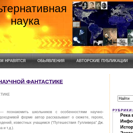
ьтернативная
наука
М НРАВЯТСЯ
ОБЬЯВЛЕНИЯ
АВТОРСКИЕ ПУБЛИКАЦИИ
О НАУЧНОЙ ФАНТАСТИКЕ
СТИКЕ
РУБРИКИ
 познакомить школьников с особенностями научно-
Река 
доходчивой форме автор рассказывает о сюжете, героях,
Инфо
дений, известных учащимся (“Путешествия Гулливера” Дж.
Исто
 и т.д.).
Эзоте