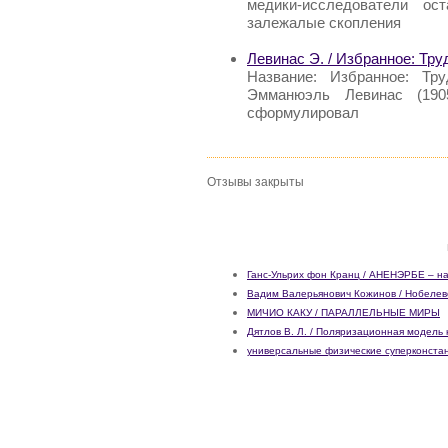
медики-исследователи ос
залежалые скопления
Левинас Э. / Избранное: Тр
Название: Избранное: Тр
Эмманюэль Левинас (190
сформулировал
Отзывы закрыты
Ганс-Ульрих фон Кранц / АНЕНЭРБЕ – н
Вадим Валерьянович Кожинов / Нобелев
МИЧИО КАКУ / ПАРАЛЛЕЛЬНЫЕ МИРЫ
Дятлов В. Л. / Поляризационная модель
универсальные физические суперконста