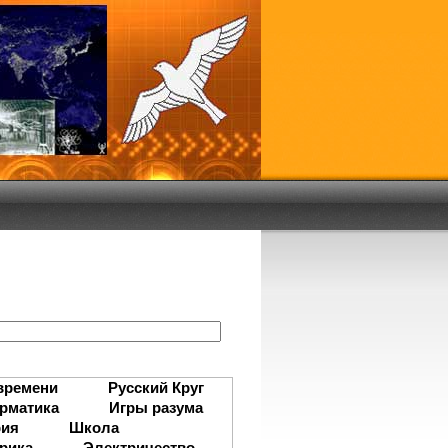
:
времени
Русский Круг
рматика
Игры разума
рия
Школа
рика
Электричество