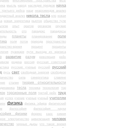
здание
многомерные пространства
мозг
наука
века
мысль
народ
наследие предков
 третьего рейха
наци
неархимедов анализ
никола тесла
андартный анализ
нло
новая
ка
новая энергетика
ньютон
общество туле
ьтизм
опыт
оратор
организм
оружие
ительность
ото
парадокс
парадоксы
планеты
поле
миды
планирование
тика
поля
поток
природа
пространство
транство-время
процент
проценты
логия
пуанкаре
пути выхода из кризиса
о
развитие
разум
революция
рейх
тивизм
родина
россия
русская советская
русский
астика
русские ученые
русский
д
свет
русь
свободная энергия
свободное
ричество
сила
синергетика
славяне
теория относительности
ание
сталин
тесла
одинамика
техника
технология
тор
труд
ион
торсионные поля
третий рейх
учителям
вия
успех
учение
ученые
ученый
физика
мен
физика эфира
физический
ум
философия
философия науки
ософия физики
форекс
хаос
химия
человек
дное электричество
цивилизация
вечество
черные дыры
что такое время