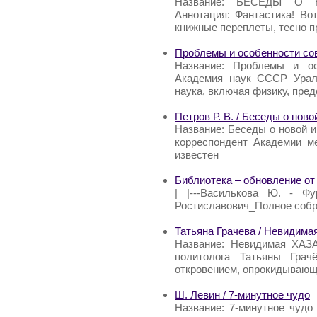
Название: БЕСЕДЫ О Н
Аннотация: Фантастика! Во
книжные переплеты, тесно п
Проблемы и особенности со
Название: Проблемы и ос
Академия наук СССР Ураль
наука, включая физику, пре
Петров Р. В. / Беседы о нов
Название: Беседы о новой и
корреспондент Академии м
известен
Библиотека – обновление от 
| |---Василькова Ю. - Фу
Ростиславович_Полное собра
Татьяна Грачева / Невидим
Название: Невидимая ХАЗА
политолога Татьяны Грач
откровением, опрокидывающ
Ш. Левин / 7-минутное чудо
Название: 7-минутное чудо