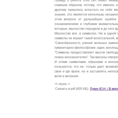
Правду о работе этих сил знают немцы,
главным образом, потому, что именно н
другому пришлось испытать на себе ве
знание, это является неполным, незакон
этом вопросе от дальнейших ошибок 
ознакомлением и глубоким внимательн
которые, масонство породили и до сего в
Масонство все. в символах. Ни в одной 
символы не играют такой колоссальной, м
“Своеобразность учения вольных камен
гуманитарно-философские, идеи, воплоща
“Символы предоставляют мысли свободу,
ложах иносказателен”. Так масоны говоря
И этими символами, образами и иноск
пользуется, что не. только дает возмо
свои и где враги, но и заставлять непо
воли и желания.
<!–more–>
Скачать в pdf (605 КБ):
Лукин Ю.Н. / В ми