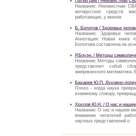
Патер Дия / Неизвестная 
Название: Неизвестная СВ
антирусских средств ма
работающих, у многих
Б. Болотов / Здоровье чело
Название: Здоровье чело
Аннотация: Новая книга «
Болотова составлена на осн
Р.Боуэн. / Методы символич
Название: Методы символиче
представляет собой сбо
американского математика. 
Бахарев Ю.П. Духовно-логич
Плохо - когда наука превр
взаимному сговору, превраща
Хохлов Ю.Н. / О нас и наше
Название: О нас и нашем м
вниманию читателей рабо
научных представлений о