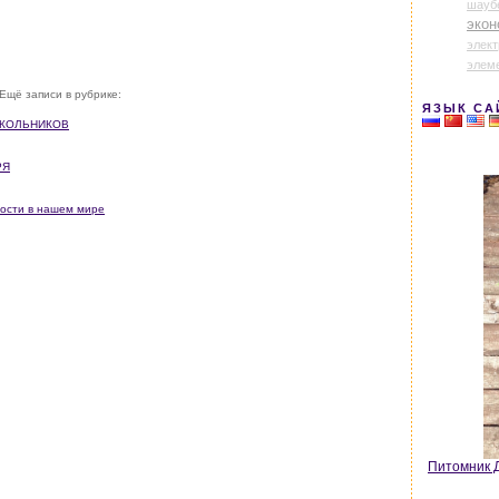
шауб
экон
элек
элем
Ещё записи в рубрике:
ЯЗЫК СА
 ШКОЛЬНИКОВ
РЯ
ности в нашем мире
Питомник Д