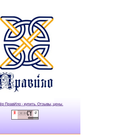
ёр ПравИло - купить. Отзывы, цены.