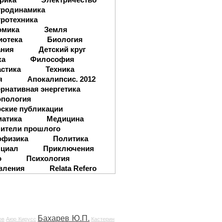
тродинамика
ротехника
омика
Земля
иотека
Биология
ания
Детский круг
ка
Философия
стика
Техника
я
Апокалипсис. 2012
рнативная энергетика
опология
ские публикации
матика
Медицина
ители прошлого
офизика
Политика
нциал
Приключения
о
Психология
вления
Relata Refero
Бахарев Ю.П.
ов
Аюр Кирусс
Кастерин