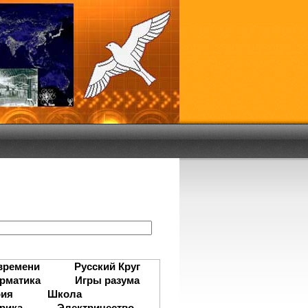
:
времени
Русский Круг
рматика
Игры разума
рия
Школа
рика
Электричество