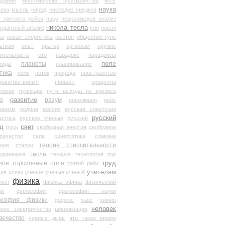
здание
многомерные пространства
мозг
наука
века
мысль
народ
наследие предков
 третьего рейха
наци
неархимедов анализ
никола тесла
андартный анализ
нло
новая
ка
новая энергетика
ньютон
общество туле
ьтизм
опыт
оратор
организм
оружие
ительность
ото
парадокс
парадоксы
планеты
поле
миды
планирование
тика
поля
поток
природа
пространство
транство-время
процент
проценты
логия
пуанкаре
пути выхода из кризиса
о
развитие
разум
революция
рейх
тивизм
родина
россия
русская советская
русский
астика
русские ученые
русский
д
свет
русь
свободная энергия
свободное
ричество
сила
синергетика
славяне
теория относительности
ание
сталин
тесла
одинамика
техника
технология
тор
труд
ион
торсионные поля
третий рейх
учителям
вия
успех
учение
ученые
ученый
физика
мен
физика эфира
физический
ум
философия
философия науки
ософия физики
форекс
хаос
химия
человек
дное электричество
цивилизация
вечество
черные дыры
что такое время