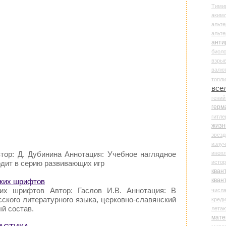
Тими
аки
альте
альт
анти
биоло
взры
валю
топл
все
гени
герм
гитле
жизн
звез
излу
иноп
втор: Д. Дубинина Аннотация: Учебное наглядное
истор
одит в серию развивающих игр
кван
кван
ских шрифтов
ких шрифтов Автор: Гаслов И.В. Аннотация: В
числ
сского литературного языка, церковно-славянский
креди
й состав.
лета
мате