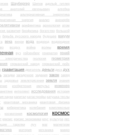
Шаубергер
рязев
Шипов
адольф гитлер
мов анатолий евгеньевич
алгебра
рнатива
альтернативная энергетика
ернативная энергия
анализ
аненербе
релятивизм
арифметика
археология
атом
гия развития
биофизика
богатство
большой
вакуум
в
борьба русского народа
будущее
века
вода
та
вихри
водород
водородное
время
иво
воздух
война
волны
ленная
гений
вуз
гейзенберг
генератор
геометрия
й электричества
геология
ания
германский народ
германский рейх
гравитация
деньги
дух
р
двигатель
диск
ь
закон
загадки
загадочное
задания
заряд
земля
ды
здоровье
землетрясения
знания
инженер
чение
изобретения
импульс
исследования
ланетяне
интеллект
история
ия науки
капитал
катастрофы
катушка теслы
т
квантовая механика
квантовая физика
ты
кибернетика
колебания
комплексные
космос
космология
а
космогония
т
кризис
кризис экономики
круг
культура
лес
ющие тарелки
луч
маг
магнетизм
матика
материя
механика
микро