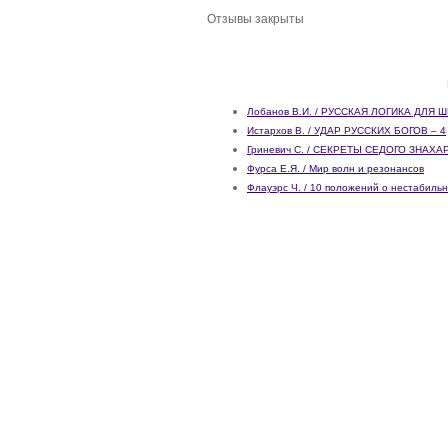
Отзывы закрыты
Лобанов В.И. / РУССКАЯ ЛОГИКА ДЛЯ
Истархов В. / УДАР РУССКИХ БОГОВ – 4
Гриневич С. / СЕКРЕТЫ СЕДОГО ЗНАХА
Фурса Е.Я. / Мир волн и резонансов
Флауэрс Ч. / 10 положений о нестабиль