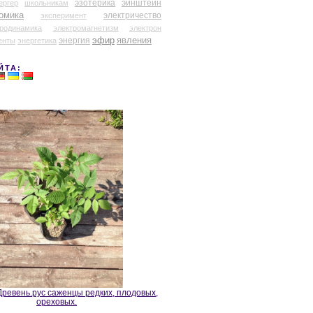
эзотерика
эйнштейн
ергер
школьникам
омика
электричество
эксперимент
тродинамика
электромагнетизм
электрон
эфир
энергия
явления
енты
энергетика
ЙТА:
ревень.рус саженцы редких, плодовых,
ореховых.