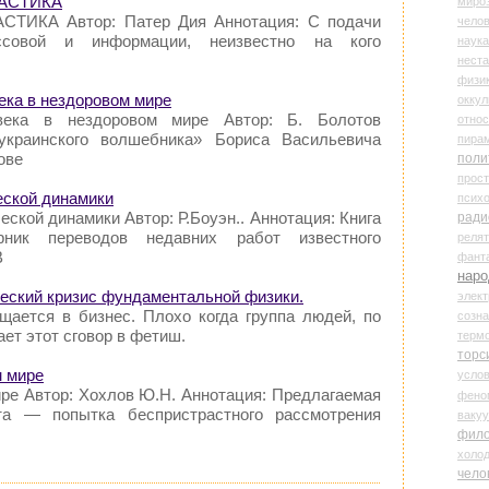
СВАСТИКА
миро
АСТИКА Автор: Патер Дия Аннотация: С подачи
чело
ссовой и информации, неизвестно на кого
наука
нест
физи
века в нездоровом мире
оккул
века в нездоровом мире Автор: Б. Болотов
относ
украинского волшебника» Бориса Васильевича
пира
ове
поли
прос
еской динамики
психо
ской динамики Автор: Р.Боуэн.. Аннотация: Книга
ради
рник переводов недавних работ известного
реля
В
фант
наро
еский кризис фундаментальной физики.
элект
ащается в бизнес. Плохо когда группа людей, по
созн
ет этот сговор в фетиш.
терм
торс
м мире
усло
ире Автор: Хохлов Ю.Н. Аннотация: Предлагаемая
фено
та — попытка беспристрастного рассмотрения
ваку
фил
холо
чело