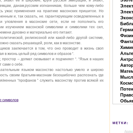
 знают ее и широкие, круги русской эмиграции, и знают,
Элек
емцам, данам,русским изгнанникам, больше чем кому-либо
сь ужас применения на практике масонских пришитое. Но
Элект
ченным и, так сказать, не. гарантирующим осведомленных в
Экон
и уловления в масонские сети, если не пополнить его
Библ
ым изучением масонской символики и символики тех сил,
Герм
ремени духовно и материально его питают.
Физи
политической, религиозной или какой-либо другой системе,
Фанта
ожно сказать решающей, роли, как в масонстве.
Хими
щиков заключается в том, что оно проводит в жизнь своп
Альте
я в жизнь целый ряд символов и образов “.
Антр
 простор – догмат сковывает и подчиняет “. “Язык в наших
т сами о себе.
Автор
азательным языком масонство настолько умело и широко
Мате
жность своим братьям-масонам безошибочно распознать где
Мысл
свя/иенных “профанов ” служить масонству против всякой их
Косм
Поте
Прав
ре символов
Обья
МЕТКИ:
Аким