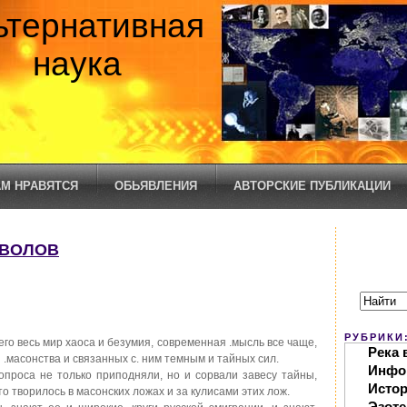
ьтернативная
наука
М НРАВЯТСЯ
ОБЬЯВЛЕНИЯ
АВТОРСКИЕ ПУБЛИКАЦИИ
МВОЛОВ
РУБРИКИ
го весь мир хаоса и безумия, современная .мысль все чаще,
Река 
.масонства и связанных с. ним темным и тайных сил.
Инфо
опроса не только приподняли, но и сорвали завесу тайны,
Исто
о творилось в масонских ложах и за кулисами этих лож.
Эзоте