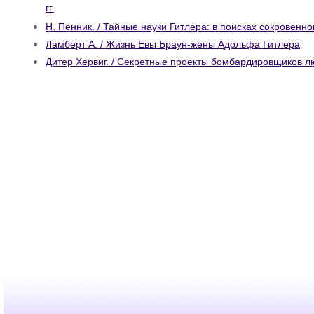
гг.
Н. Пенник. / Тайные науки Гитлера: в поисках сокровенн
Ламберт А. / Жизнь Евы Браун-жены Адольфа Гитлера
Дитер Хервиг. / Секретные проекты бомбардировщиков