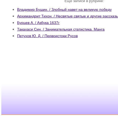
Ещё записи в рубрике:
Владимир Бушин. / Злобный навет на великую победу
Архимандрит Тихон. / Несвятые святые и другие рассказ
Бурцев А. / Азбука 1637г
Такахаси Син. / Занимательная статистика. Манга
Петухов Ю. Д. / Первоистоки Русов