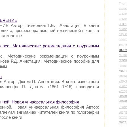
Тими
аки
альте
альт
 СЕЧЕНИЕ
анти
Е Автор: Тимердинг Г.Е. Аннотация: В книге
биоло
мердикга, профессора высшей технической школы в
взры
ся золотое
валю
топл
 класс. Методические рекомендации с поурочным
все
гени
сс. Методические рекомендации с поурочным
герм
кова Р.Д. Аннотация: Методическое пособие для
гитле
мым
жизн
звез
я
излу
я Автор: Дюгем П. Аннотация: В книге известного
иноп
илософа П. Дюгема (1861 1916) проводится
истор
кван
кван
ленной. Новая универсальная философия
ленной. Новая универсальная философия Автор:
числ
агаемая вниманию читателей книга по голографии
креди
после книги
лета
мате