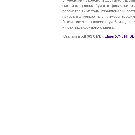
В учебнике подробно и доступно рассм
все типы ценных бумаг и фондовых ры
рассмотрены методы управления инвест
приводятся конкретные примеры, графики
Рекомендуется в качестве учебника для 
и практиков фондового рынка.
Скачать в pdf (63,6 МБ):
Шарп У.Ф. / ИН