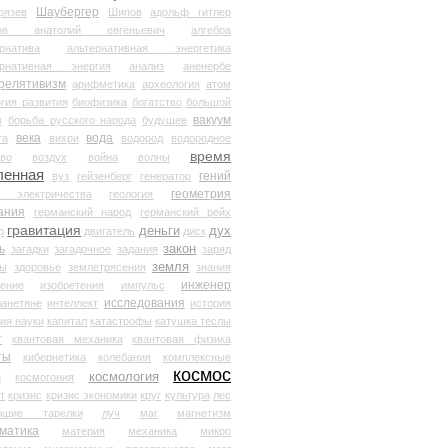
Шаубергер
рязев
Шипов
адольф гитлер
мов анатолий евгеньевич
алгебра
рнатива
альтернативная энергетика
ернативная энергия
анализ
аненербе
релятивизм
арифметика
археология
атом
гия развития
биофизика
богатство
большой
вакуум
в
борьба русского народа
будущее
века
вода
та
вихри
водород
водородное
время
иво
воздух
война
волны
ленная
гений
вуз
гейзенберг
генератор
геометрия
й электричества
геология
ания
германский народ
германский рейх
гравитация
деньги
дух
р
двигатель
диск
ь
закон
загадки
загадочное
задания
заряд
земля
ды
здоровье
землетрясения
знания
инженер
чение
изобретения
импульс
исследования
ланетяне
интеллект
история
ия науки
капитал
катастрофы
катушка теслы
т
квантовая механика
квантовая физика
ты
кибернетика
колебания
комплексные
космос
космология
а
космогония
т
кризис
кризис экономики
круг
культура
лес
ющие тарелки
луч
маг
магнетизм
матика
материя
механика
микро