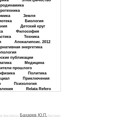
тродинамика
ротехника
омика
Земля
иотека
Биология
ания
Детский круг
ка
Философия
стика
Техника
я
Апокалипсис. 2012
рнативная энергетика
опология
ские публикации
матика
Медицина
ители прошлого
офизика
Политика
нциал
Приключения
о
Психология
вления
Relata Refero
Бахарев Ю.П.
ов
Аюр Кирусс
Кастерин