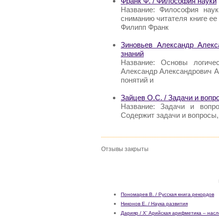
Франк Ф. / Философия науки
Название: Философия наук
сниманию читателя книге ее
Филипп Франк
Зиновьев Александр Алекс
знаний
Название: Основы логиче
Александр Александрович А
понятий и
Зайцев О.С. / Задачи и вопр
Название: Задачи и вопр
Содержит задачи и вопросы
Отзывы закрыты
Пономарев В. / Русская книга рекордов
Никонов Е. / Наука развития
Дарияр / Х’ Арийская арифметика – нас