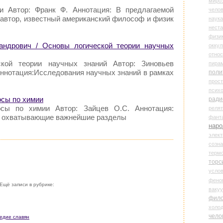
миро
и Автор: Франк Ф. Аннотация: В предлагаемой
чело
 автор, известный американский философ и физик
наука
нест
физи
андрович / Основы логической теории научных
оккул
относ
ской теории научных знаний Автор: Зиновьев
пира
ннотация:Исследования научных знаний в рамках
поли
прос
психо
осы по химии
ради
осы по химии Автор: Зайцев О.С. Аннотация:
реля
, охватывающие важнейшие разделы
фант
наро
элект
созн
терм
торс
усло
фено
Ещё записи в рубрике:
ваку
фил
холо
чело
ледие славян