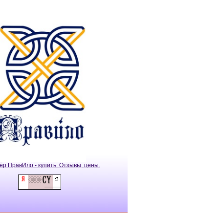
ёр ПравИло - купить. Отзывы, цены.