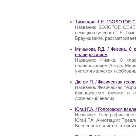
Тимердинг Г.Е. / ЗОЛОТОЕ
Название: ЗОЛОТОЕ СЕЧЕНИ
немецкого ученого Г. Е. Тк
Брауншвейге, рассматривает
Минькова Р.Д. / Физика. 8
планированием
Название: Физика. 8 кла
планированием Автор: Минь
учителя является необходи
Дюгем П. / Физическая теори
Название: Физическая теори
французского физика и ф
логический анализ
Югай Г.А. / Голография все
Название: Голография все
Югай Г.А. Аннотация: Предл
Вселенной является второй 