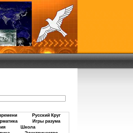
:
времени
Русский Круг
рматика
Игры разума
рия
Школа
рика
Электричество