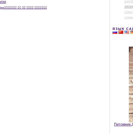
шауб
ЖИЗМ
экон
ебре􀀀      
элек
элем
ЯЗЫК СА
Питомник Д