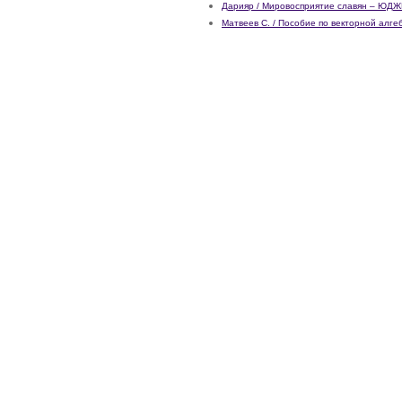
Дарияр / Мировосприятие славян – ЮД
Матвеев С. / Пособие по векторной алг