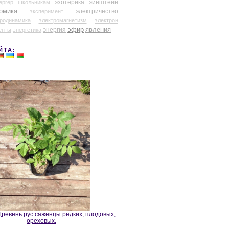
эзотерика
эйнштейн
ергер
школьникам
омика
электричество
эксперимент
тродинамика
электромагнетизм
электрон
эфир
энергия
явления
енты
энергетика
ЙТА:
ревень.рус саженцы редких, плодовых,
ореховых.