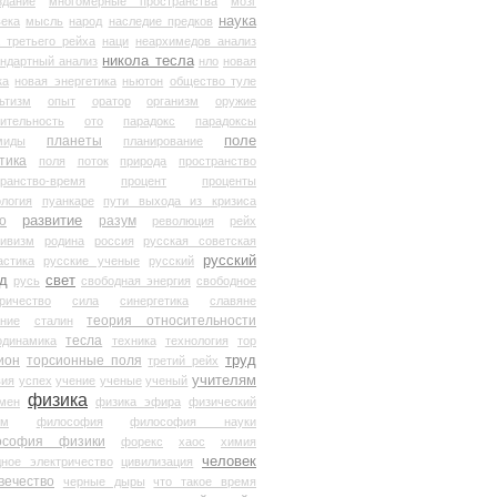
здание
многомерные пространства
мозг
наука
века
мысль
народ
наследие предков
 третьего рейха
наци
неархимедов анализ
никола тесла
андартный анализ
нло
новая
ка
новая энергетика
ньютон
общество туле
ьтизм
опыт
оратор
организм
оружие
ительность
ото
парадокс
парадоксы
планеты
поле
миды
планирование
тика
поля
поток
природа
пространство
транство-время
процент
проценты
логия
пуанкаре
пути выхода из кризиса
о
развитие
разум
революция
рейх
тивизм
родина
россия
русская советская
русский
астика
русские ученые
русский
д
свет
русь
свободная энергия
свободное
ричество
сила
синергетика
славяне
теория относительности
ание
сталин
тесла
одинамика
техника
технология
тор
труд
ион
торсионные поля
третий рейх
учителям
вия
успех
учение
ученые
ученый
физика
мен
физика эфира
физический
ум
философия
философия науки
ософия физики
форекс
хаос
химия
человек
дное электричество
цивилизация
вечество
черные дыры
что такое время