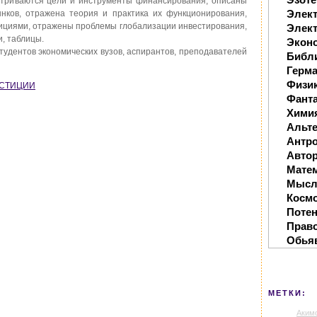
атриваются цели и инструменты финансирования, описаны
Элек
нков, отражена теория и практика их функционирования,
ициями, отражены проблемы глобализации инвестирования,
Элект
, таблицы.
Экон
студентов экономических вузов, аспирантов, преподавателей
Библ
Герм
Физи
ВЕСТИЦИИ
Фанта
Хими
Альте
Антр
Автор
Мате
Мысл
Косм
Поте
Прав
Обья
МЕТКИ:
Аким