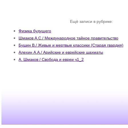
Ещё записи в рубрике:
Физика будущего
Шмаков А.С./ Международное тайное правительство
Бушин В./ Живые и мертвые классики (Старая гвардия)
Алехин А.А./ Арийские и еврейские шахматы
А. Шмаков / Свобода и евреи ч1_2