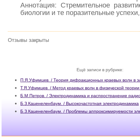
Аннотация: Стремительное развити
биологии и те поразительные успехи,
Отзывы закрыты
Ещё записи в рубрике:
П.Я.Уфимцев. / Теория дифракционных краевых волн в 
Т.Я.Уфимцев. / Метод краевых волн в физической теори
Б.М.Петров. / Электродинамика и распространение ради
Б.З.Каценеленбаум. / Высокочастотная электродинамика
Б.З.Каценеленбаум. / Проблемы аппроксимируемости эл