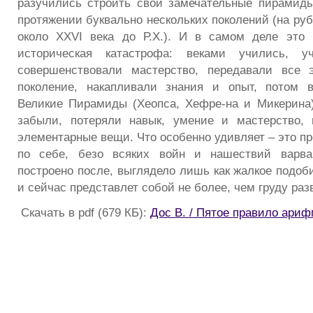
разучились строить свои замечательные пирамид
протяжении буквально нескольких поколений (на руб
около XXVI века до Р.Х.). И в самом деле это 
историческая катастрофа: веками учились, у
совершенствовали мастерство, передавали все 
поколение, накапливали знания и опыт, потом 
Великие Пирамиды (Хеопса, Хефре-на и Микерина)
забыли, потеряли навык, умение и мастерство, 
элементарные вещи. Что особенно удивляет – это п
по себе, безо всяких войн и нашествий варва
построено после, выглядело лишь как жалкое подоб
и сейчас представлет собой не более, чем груду раз
Скачать в pdf (679 КБ):
Дос В. / Пятое правило ари