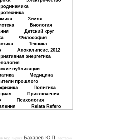
тродинамика
ротехника
омика
Земля
иотека
Биология
ания
Детский круг
ка
Философия
стика
Техника
я
Апокалипсис. 2012
рнативная энергетика
опология
ские публикации
матика
Медицина
ители прошлого
офизика
Политика
нциал
Приключения
о
Психология
вления
Relata Refero
Бахарев Ю.П.
ов
Аюр Кирусс
Кастерин