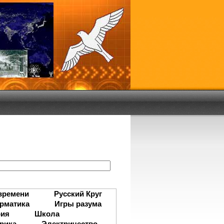
:
времени
Русский Круг
рматика
Игры разума
рия
Школа
рика
Электричество