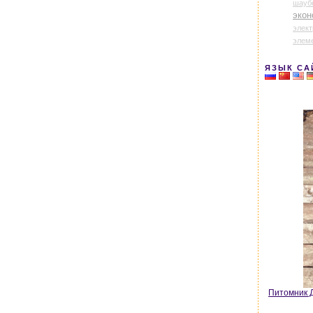
шауб
экон
элек
элем
ЯЗЫК СА
Питомник Д