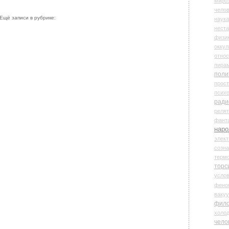
миро
чело
Ещё записи в рубрике:
наука
нест
физи
оккул
относ
пира
поли
прос
психо
ради
реля
фант
наро
элект
созн
терм
торс
усло
фено
ваку
фил
холо
чело