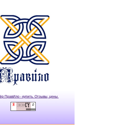
ёр ПравИло - купить. Отзывы, цены.