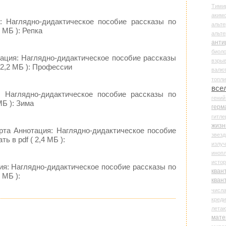
Тими
аки
: Наглядно-дидактическое пособие рассказы по
альте
5 МБ ): Репка
альт
анти
биоло
ация: Наглядно-дидактическое пособие рассказы
взры
 2,2 МБ ): Профессии
валю
топл
все
: Наглядно-дидактическое пособие рассказы по
гени
МБ ): Зима
герм
гитле
жизн
рта Аннотация: Наглядно-дидактическое пособие
звез
ь в pdf ( 2,4 МБ ):
излу
иноп
истор
ия: Наглядно-дидактическое пособие рассказы по
кван
 МБ ):
кван
числ
креди
лета
мате