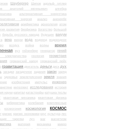
Шаубергер
рязев
Шипов
адольф гитлер
мов анатолий евгеньевич
алгебра
рнатива
альтернативная энергетика
ернативная энергия
анализ
аненербе
релятивизм
арифметика
археология
атом
гия развития
биофизика
богатство
большой
вакуум
в
борьба русского народа
будущее
века
вода
та
вихри
водород
водородное
время
иво
воздух
война
волны
ленная
гений
вуз
гейзенберг
генератор
геометрия
й электричества
геология
ания
германский народ
германский рейх
гравитация
деньги
дух
р
двигатель
диск
ь
закон
загадки
загадочное
задания
заряд
земля
ды
здоровье
землетрясения
знания
инженер
чение
изобретения
импульс
исследования
ланетяне
интеллект
история
ия науки
капитал
катастрофы
катушка теслы
т
квантовая механика
квантовая физика
ты
кибернетика
колебания
комплексные
космос
космология
а
космогония
т
кризис
кризис экономики
круг
культура
лес
ющие тарелки
луч
маг
магнетизм
матика
материя
механика
микро