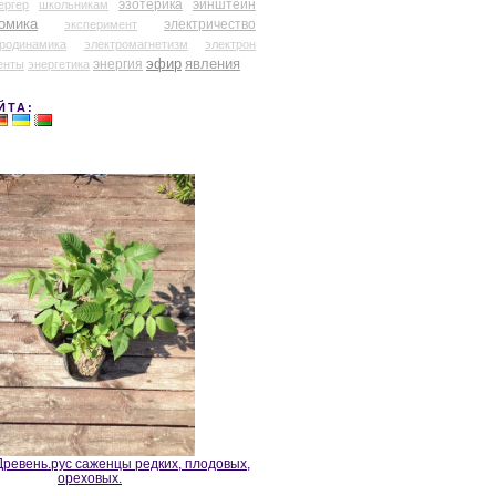
эзотерика
эйнштейн
ергер
школьникам
омика
электричество
эксперимент
тродинамика
электромагнетизм
электрон
эфир
энергия
явления
енты
энергетика
ЙТА:
ревень.рус саженцы редких, плодовых,
ореховых.