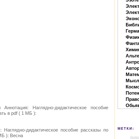
Элек
Элект
Экон
Библ
Герм
Физи
Фанта
Хими
Альте
Антр
Автор
Мате
Мысл
Косм
Поте
Прав
Обья
 Аннотация: Наглядно-дидактическое пособие
ь в pdf ( 1 МБ ):
МЕТКИ:
: Наглядно-дидактическое пособие рассказы по
МБ ): Весна
Аким