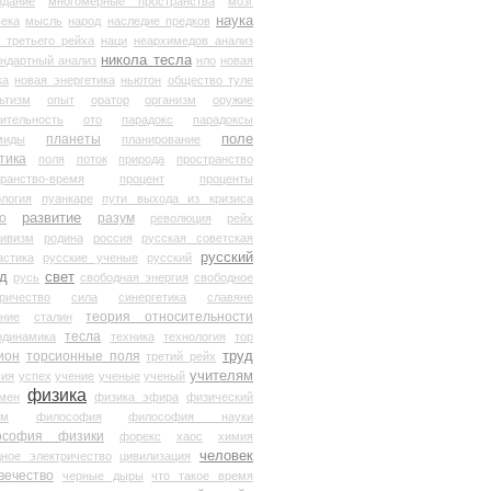
здание
многомерные пространства
мозг
наука
века
мысль
народ
наследие предков
 третьего рейха
наци
неархимедов анализ
никола тесла
андартный анализ
нло
новая
ка
новая энергетика
ньютон
общество туле
ьтизм
опыт
оратор
организм
оружие
ительность
ото
парадокс
парадоксы
планеты
поле
миды
планирование
тика
поля
поток
природа
пространство
транство-время
процент
проценты
логия
пуанкаре
пути выхода из кризиса
о
развитие
разум
революция
рейх
тивизм
родина
россия
русская советская
русский
астика
русские ученые
русский
д
свет
русь
свободная энергия
свободное
ричество
сила
синергетика
славяне
теория относительности
ание
сталин
тесла
одинамика
техника
технология
тор
труд
ион
торсионные поля
третий рейх
учителям
вия
успех
учение
ученые
ученый
физика
мен
физика эфира
физический
ум
философия
философия науки
ософия физики
форекс
хаос
химия
человек
дное электричество
цивилизация
вечество
черные дыры
что такое время