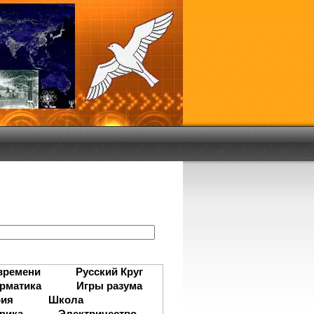
:
времени
Русский Круг
рматика
Игры разума
рия
Школа
рика
Электричество