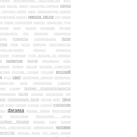
здание
многомерные пространства
мозг
наука
века
мысль
народ
наследие предков
 третьего рейха
наци
неархимедов анализ
никола тесла
андартный анализ
нло
новая
ка
новая энергетика
ньютон
общество туле
ьтизм
опыт
оратор
организм
оружие
ительность
ото
парадокс
парадоксы
планеты
поле
миды
планирование
тика
поля
поток
природа
пространство
транство-время
процент
проценты
логия
пуанкаре
пути выхода из кризиса
о
развитие
разум
революция
рейх
тивизм
родина
россия
русская советская
русский
астика
русские ученые
русский
д
свет
русь
свободная энергия
свободное
ричество
сила
синергетика
славяне
теория относительности
ание
сталин
тесла
одинамика
техника
технология
тор
труд
ион
торсионные поля
третий рейх
учителям
вия
успех
учение
ученые
ученый
физика
мен
физика эфира
физический
ум
философия
философия науки
ософия физики
форекс
хаос
химия
человек
дное электричество
цивилизация
вечество
черные дыры
что такое время