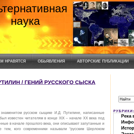
ьтернативная
наука
М НРАВЯТСЯ
ОБЬЯВЛЕНИЯ
АВТОРСКИЕ ПУБЛИКАЦИИ
ТИЛИН / ГЕНИЙ РУССКОГО СЫСКА
РУБРИКИ
знаменитом русском сыщике И.Д. Путилине, написанные
Река 
ыл известен читателям в конце XIX – начале XX века под
Инфо
ные в начале прошлого века, они описывают запутанные и
Исто
е тем, кого современники называли “русским Шерлоком
Эзоте