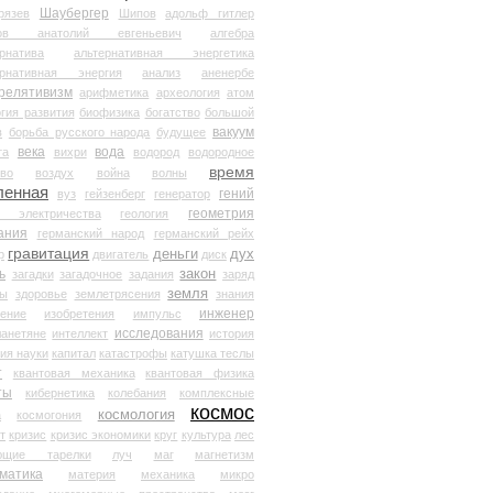
Шаубергер
рязев
Шипов
адольф гитлер
мов анатолий евгеньевич
алгебра
рнатива
альтернативная энергетика
ернативная энергия
анализ
аненербе
релятивизм
арифметика
археология
атом
гия развития
биофизика
богатство
большой
вакуум
в
борьба русского народа
будущее
века
вода
та
вихри
водород
водородное
время
иво
воздух
война
волны
ленная
гений
вуз
гейзенберг
генератор
геометрия
й электричества
геология
ания
германский народ
германский рейх
гравитация
деньги
дух
р
двигатель
диск
ь
закон
загадки
загадочное
задания
заряд
земля
ды
здоровье
землетрясения
знания
инженер
чение
изобретения
импульс
исследования
ланетяне
интеллект
история
ия науки
капитал
катастрофы
катушка теслы
т
квантовая механика
квантовая физика
ты
кибернетика
колебания
комплексные
космос
космология
а
космогония
т
кризис
кризис экономики
круг
культура
лес
ющие тарелки
луч
маг
магнетизм
матика
материя
механика
микро