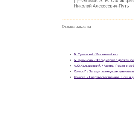
| |---Акимов А. Е. Облик физ
Николай Алексеевич-Путь
Отзывы закрыты
Б. Сушинский / Восточный вал
Б. Сушинский / Фельдмаршал должен ум
А.Ю.Колышевский. / Афера. Роман о мо
Хэнкок Г. / Загадки затонувших цивилиза
Хэнкок Г. / Сверхъестественное. Боги и