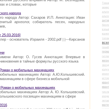
Тими
вах и словах, которые
аки
альте
ского народа
альт
го народа Автор: Сахаров И.П. Аннотация: Иван
анти
нитый археолог, собиратель песен, народных
биоло
аев,
взры
валю
25.03.2016]
топл
тлер - основатель Израиля - 2002.pdf | |---Кирсанов
все
гени
герм
ени
гитле
 имени Автор: О. Гусев Аннотация: Вnервые в
жизн
никновения в тайные формулы русского языка
звез
излу
 Роман о мобильных махинациях
иноп
мобильных махинациях Автор: А.Ю.Колышевский.
истор
 махинациям в сфере бизнеса мобильной
кван
кван
. Роман о мобильных махинациях
мобильных махинациях Автор: А. Ю. Колышевский.
числ
Колышевского посвящен махинациям в сфере
креди
лета
2016
мате