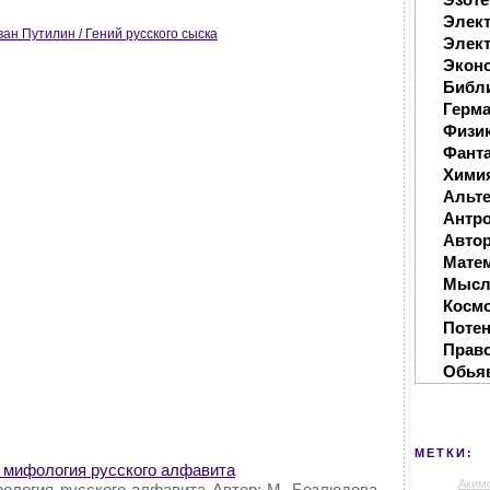
Элек
ан Путилин / Гений русского сыска
Элект
Экон
Библ
Герм
Физи
Фанта
Хими
Альте
Антр
Автор
Мате
Мысл
Косм
Поте
Прав
Обья
МЕТКИ:
 мифология русского алфавита
Аким
ология русского алфавита Автор: М. Безлюдова.