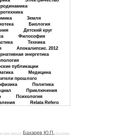
тродинамика
ротехника
омика
Земля
иотека
Биология
ания
Детский круг
ка
Философия
стика
Техника
я
Апокалипсис. 2012
рнативная энергетика
опология
ские публикации
матика
Медицина
ители прошлого
офизика
Политика
нциал
Приключения
о
Психология
вления
Relata Refero
Бахарев Ю.П.
ов
Аюр Кирусс
Кастерин