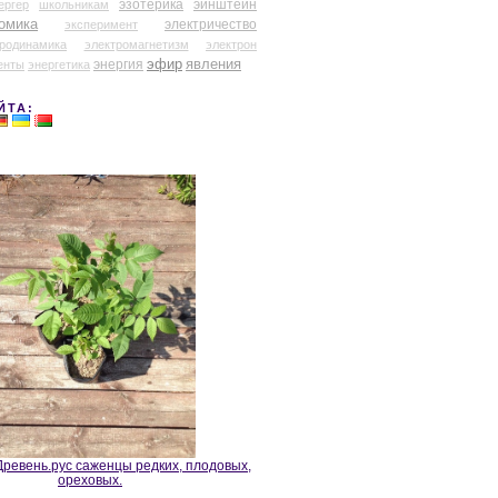
эзотерика
эйнштейн
ергер
школьникам
омика
электричество
эксперимент
тродинамика
электромагнетизм
электрон
эфир
энергия
явления
енты
энергетика
ЙТА:
ревень.рус саженцы редких, плодовых,
ореховых.