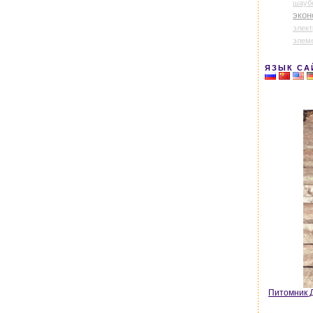
шауб
экон
элек
элем
ЯЗЫК СА
Питомник Д