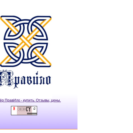
ёр ПравИло - купить. Отзывы, цены.