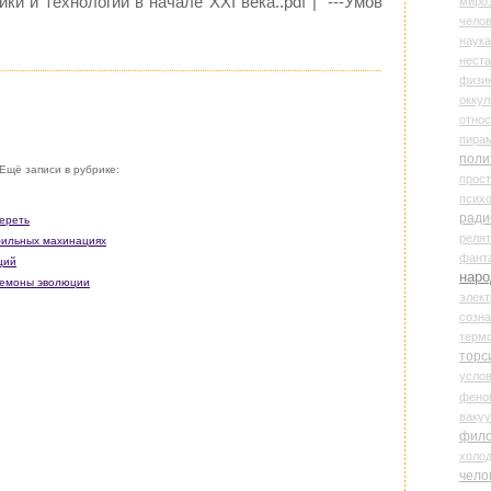
ики и технологий в начале XXI века..pdf | `---Умов
миро
чело
наука
нест
физи
оккул
относ
пира
поли
Ещё записи в рубрике:
прос
психо
ради
ереть
реля
бильных махинациях
фант
ций
наро
 демоны эволюции
элект
созн
терм
торс
усло
фено
ваку
фил
холо
чело