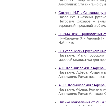
Аннотация: Эта книга - о бук
Сахаров И.П. / Сказания рус
Название: Сказания русско
Петрович Сахаров – знаме
верований, преданий и обыч
ГЕРМАНИЯ – [обновления от 
| |---Кардель Х. - Адольф Ги
Н.А. - Кто
О. Гусев/ Магия русского им
Название: Магия русского
мировой славистике для nро
А.Ю.Колышевский. / Афера.
Название: Афера. Роман о 
Аннотация: Роман посвящен
А. Ю. Колышевский / Афера
Название: Афера. Роман о 
Аннотация: Роман Алексея 
Физика обновления от 21.04.