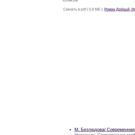
Холмсом”
Скачать в pdf ( 0,8 МБ ):
Роман Добрый, Ив
М. Безлюдова/ Современная
Название: Современная миф