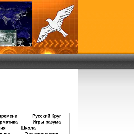
:
времени
Русский Круг
рматика
Игры разума
рия
Школа
рика
Электричество