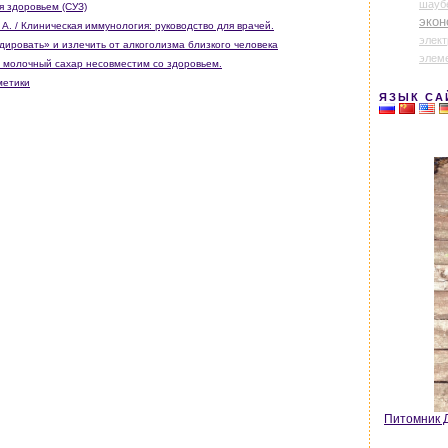
шауб
я здоровьем (СУЗ)
экон
 А. / Клиническая иммунология: руководство для врачей.
элек
дировать» и излечить от алкоголизма близкого человека
элем
а молочный сахар несовместим со здоровьем.
метики
ЯЗЫК СА
Питомник Д