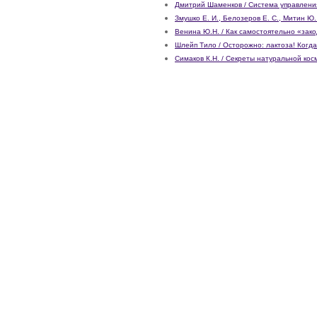
Дмитрий Шаменков / Система управлени
Змушко Е. И., Белозеров Е. С., Митин Ю.
Венина Ю.Н. / Как самостоятельно «зако
Шлейп Тило / Осторожно: лактоза! Когд
Симаков К.Н. / Секреты натуральной кос