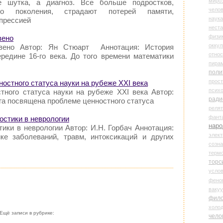
миро
 шутка, а диагноз. Все больше подростков,
чело
ого поколения, страдают потерей памяти,
наука
епрессией
нест
физи
вено
оккул
вено Автор: Ян Стюарт Аннотация: История
относ
ередине 16-го века. До того времени математики
пира
поли
прос
остного статуса науки на рубеже XXI века
психо
тного статуса науки на рубеже XXI века Автор:
ради
га посвящена проблеме ценностного статуса
реля
фант
ностики в неврологии
наро
тики в неврологии Автор: И.Н. Горбач Аннотация:
элект
ке заболеваний, травм, интоксикаций и других
созн
терм
торс
усло
фено
ваку
фил
холо
Ещё записи в рубрике:
чело