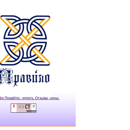
ёр ПравИло - купить. Отзывы, цены.