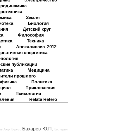
тродинамика
ротехника
омика
Земля
иотека
Биология
ания
Детский круг
ка
Философия
стика
Техника
я
Апокалипсис. 2012
рнативная энергетика
опология
ские публикации
матика
Медицина
ители прошлого
офизика
Политика
нциал
Приключения
о
Психология
вления
Relata Refero
Бахарев Ю.П.
ов
Аюр Кирусс
Кастерин