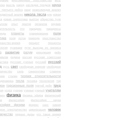
здание
многомерные пространства
мозг
наука
века
мысль
народ
наследие предков
 третьего рейха
наци
неархимедов анализ
никола тесла
андартный анализ
нло
новая
ка
новая энергетика
ньютон
общество туле
ьтизм
опыт
оратор
организм
оружие
ительность
ото
парадокс
парадоксы
планеты
поле
миды
планирование
тика
поля
поток
природа
пространство
транство-время
процент
проценты
логия
пуанкаре
пути выхода из кризиса
о
развитие
разум
революция
рейх
тивизм
родина
россия
русская советская
русский
астика
русские ученые
русский
д
свет
русь
свободная энергия
свободное
ричество
сила
синергетика
славяне
теория относительности
ание
сталин
тесла
одинамика
техника
технология
тор
труд
ион
торсионные поля
третий рейх
учителям
вия
успех
учение
ученые
ученый
физика
мен
физика эфира
физический
ум
философия
философия науки
ософия физики
форекс
хаос
химия
человек
дное электричество
цивилизация
вечество
черные дыры
что такое время