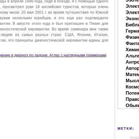
ды в апреле 1996 года, сидя в поезде, я с помощью одного
Элек
, просмотрел руки 18 английских туристов, которые очень
Элект
нному мною. 20 мая 2001 г. во время путешествия по Южной
рукам нескольких корейцев, и это еще раз подтвердило
Экон
антии. В августе этого года я был приглашен в Пекин для
Библ
агностической хиромантии. Во время семинара мне также
Герм
 людям из самых разных стран: США, Японии, Италии,
Физи
в том, что принципы диагностической хиромантии едины для
Фанта
Хими
чение и диагноз по ладони. Атлас с наглядными примерами
Альте
Антр
Автор
Мате
Мысл
Косм
Поте
Прав
Обья
МЕТКИ:
Аким