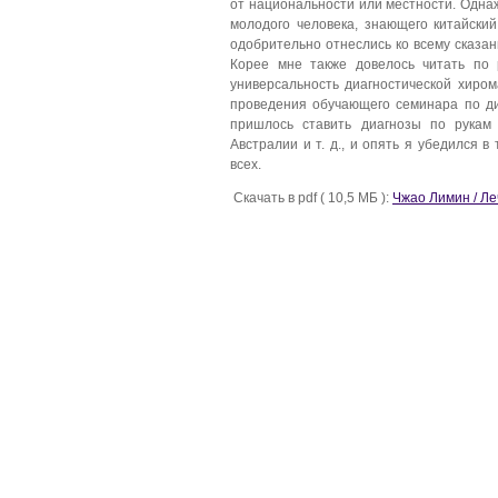
от национальности или местности. Однаж
молодого человека, знающего китайский
одобрительно отнеслись ко всему сказа
Корее мне также довелось читать по 
универсальность диагностической хиром
проведения обучающего семинара по ди
пришлось ставить диагнозы по рукам
Австралии и т. д., и опять я убедился 
всех.
Скачать в pdf ( 10,5 МБ ):
Чжао Лимин / Ле