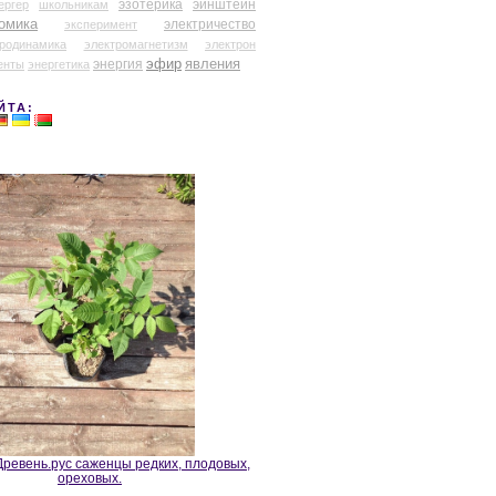
эзотерика
эйнштейн
ергер
школьникам
омика
электричество
эксперимент
тродинамика
электромагнетизм
электрон
эфир
энергия
явления
енты
энергетика
ЙТА:
ревень.рус саженцы редких, плодовых,
ореховых.