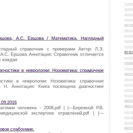
Тими
аки
альте
альт
анти
биоло
взры
ршова, А.С. Ершова / Математика. Наглядный
валю
топл
глядный справочник с примерами Автор: Л.Э.
все
 А.С. Ершова Аннотация: Справочник отличается
гени
: каждая
герм
гитле
агностики в неврологии: Нозоматика: справочное
жизн
звез
остики в неврологии: Нозоматика: справочное
излу
. Н. Аннотация: Книга посвящена диагностике
иноп
истор
кван
.09.2016
кван
атомии человека - 2008.pdf | |---Бережной Р.В.
числ
медицинской экспертизе отравлений.pdf | |---
креди
лета
мате
овое слабоумие.