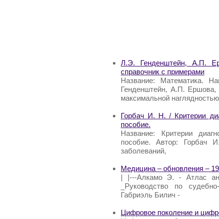
Л.Э. Генденштейн, А.П. Е
справочник с примерами
Название: Математика. На
Генденштейн, А.П. Ершова,
максимальной наглядностью
Горбач И. Н. / Критерии ди
пособие.
Название: Критерии диагн
пособие. Автор: Горбач И
заболеваний,
Медицина – обновления – 19
| |---Алкамо Э. - Атлас ан
_Руководство по судебно-
Габриэль Билич -
Цифровое поколение и цифр