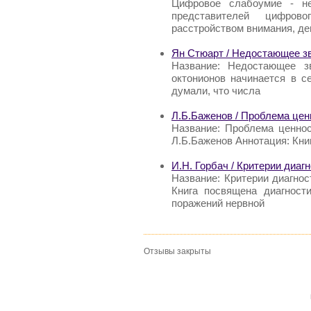
Цифровое слабоумие - не
представителей цифров
расстройством внимания, д
Ян Стюарт / Недостающее з
Название: Недостающее з
октонионов начинается в с
думали, что числа
Л.Б.Баженов / Проблема ценн
Название: Проблема ценнос
Л.Б.Баженов Аннотация: Кни
И.Н. Горбач / Критерии диаг
Название: Критерии диагнос
Книга посвящена диагности
поражений нервной
Отзывы закрыты