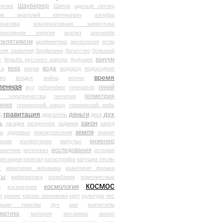
Шаубергер
рязев
Шипов
адольф гитлер
мов анатолий евгеньевич
алгебра
рнатива
альтернативная энергетика
ернативная энергия
анализ
аненербе
релятивизм
арифметика
археология
атом
гия развития
биофизика
богатство
большой
вакуум
в
борьба русского народа
будущее
века
вода
та
вихри
водород
водородное
время
иво
воздух
война
волны
ленная
гений
вуз
гейзенберг
генератор
геометрия
й электричества
геология
ания
германский народ
германский рейх
гравитация
деньги
дух
р
двигатель
диск
ь
закон
загадки
загадочное
задания
заряд
земля
ды
здоровье
землетрясения
знания
инженер
чение
изобретения
импульс
исследования
ланетяне
интеллект
история
ия науки
капитал
катастрофы
катушка теслы
т
квантовая механика
квантовая физика
ты
кибернетика
колебания
комплексные
космос
космология
а
космогония
т
кризис
кризис экономики
круг
культура
лес
ющие тарелки
луч
маг
магнетизм
матика
материя
механика
микро