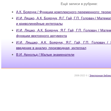
Ещё записи в рубрике:
А.К. Боярчук / Функции комплексного переменного: теори
И.И. Ляшко, А.К. Боярчук, Я.Г. Гай, Г.П. Головач / Матем
и криволинейные интегралы
И.И. Ляшко, А.К. Боярчук, Я.Г. Гай, Г.П. Головач / Мате
функции векторного аргумента
И.И. Ляьшко, А.К. Боярчук, Я.Г. Гай, Г.П. Головач /
введение в анализ, производная, интеграл
В.И. Арнольд / Малые знаменатели
2008-2022 © |
Электронная библио