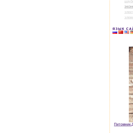
шауб
экон
элек
элем
ЯЗЫК СА
Питомник Д