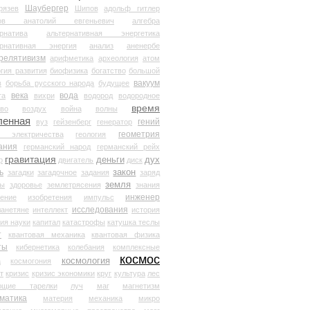
Шаубергер
рязев
Шипов
адольф гитлер
мов анатолий евгеньевич
алгебра
рнатива
альтернативная энергетика
ернативная энергия
анализ
аненербе
релятивизм
арифметика
археология
атом
гия развития
биофизика
богатство
большой
вакуум
в
борьба русского народа
будущее
века
вода
та
вихри
водород
водородное
время
иво
воздух
война
волны
ленная
гений
вуз
гейзенберг
генератор
геометрия
й электричества
геология
ания
германский народ
германский рейх
гравитация
деньги
дух
р
двигатель
диск
ь
закон
загадки
загадочное
задания
заряд
земля
ды
здоровье
землетрясения
знания
инженер
чение
изобретения
импульс
исследования
ланетяне
интеллект
история
ия науки
капитал
катастрофы
катушка теслы
т
квантовая механика
квантовая физика
ты
кибернетика
колебания
комплексные
космос
космология
а
космогония
т
кризис
кризис экономики
круг
культура
лес
ющие тарелки
луч
маг
магнетизм
матика
материя
механика
микро