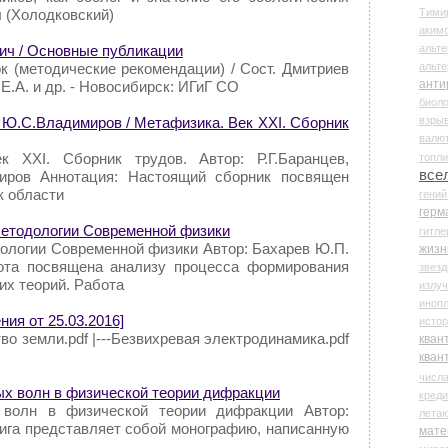
Тими
 (Холодковский)
аки
альте
ич / Основные публикации
альт
к (методические рекомендации) / Сост. Дмитриев
анти
 Е.А. и др. - Новосибирск: ИГиГ СО
биоло
взры
, Ю.С.Владимиров / Метафизика. Век XXI. Сборник
валю
к XXI. Сборник трудов. Автор: Р.Г.Баранцев,
топл
все
иров Аннотация: Настоящий сборник посвящен
к области
гени
герм
Методологии Современной физики
гитле
ологии Современной физики Автор: Бахарев Ю.П.
жизн
ота посвящена анализу процесса формирования
звез
х теорий. Работа
излу
иноп
ия от 25.03.2016]
истор
тво земли.pdf |---Безвихревая электродинамика.pdf
кван
кван
числ
ых волн в физической теории дифракции
креди
 волн в физической теории дифракции Автор:
лета
нига представляет собой монографию, написанную
мате