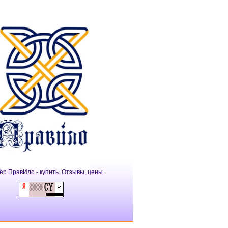
ёр ПравИло - купить. Отзывы, цены.