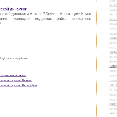
миро
чело
еской динамики
наука
ской динамики Автор: Р.Боуэн.. Аннотация: Книга
нест
рник переводов недавних работ известного
физи
В
оккул
относ
пира
поли
прос
психо
ради
реля
Ещё записи в рубрике:
фант
наро
элект
и формальной логики
созн
терм
о мировоззрения. Физика.
торс
о мировоззрения. Философия.
усло
фено
ваку
фил
холо
чело