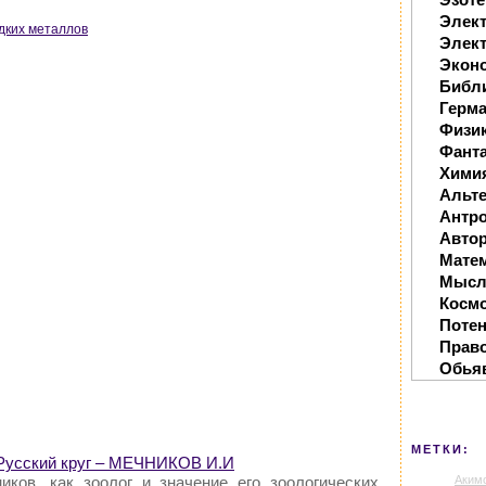
Элек
дких металлов
Элект
Экон
Библ
Герм
Физи
Фанта
Хими
Альте
Антр
Автор
Мате
Мысл
Косм
Поте
Прав
Обья
МЕТКИ:
 Русский круг – МЕЧНИКОВ И.И
Аким
ников, как зоолог и значение его зоологических