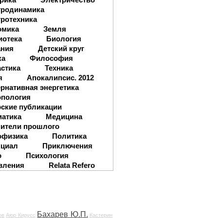
тродинамика
ротехника
омика
Земля
иотека
Биология
ания
Детский круг
ка
Философия
стика
Техника
я
Апокалипсис. 2012
рнативная энергетика
опология
ские публикации
матика
Медицина
ители прошлого
офизика
Политика
нциал
Приключения
о
Психология
вления
Relata Refero
Бахарев Ю.П.
ов
Аюр Кирусс
Кастерин