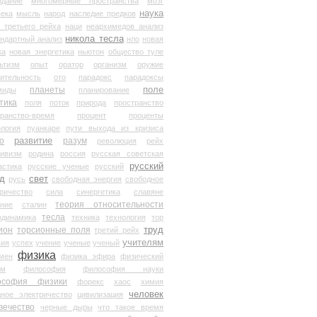
здание
многомерные пространства
мозг
наука
века
мысль
народ
наследие предков
 третьего рейха
наци
неархимедов анализ
никола тесла
андартный анализ
нло
новая
ка
новая энергетика
ньютон
общество туле
ьтизм
опыт
оратор
организм
оружие
ительность
ото
парадокс
парадоксы
планеты
поле
миды
планирование
тика
поля
поток
природа
пространство
транство-время
процент
проценты
логия
пуанкаре
пути выхода из кризиса
о
развитие
разум
революция
рейх
тивизм
родина
россия
русская советская
русский
астика
русские ученые
русский
д
свет
русь
свободная энергия
свободное
ричество
сила
синергетика
славяне
теория относительности
ание
сталин
тесла
одинамика
техника
технология
тор
труд
ион
торсионные поля
третий рейх
учителям
вия
успех
учение
ученые
ученый
физика
мен
физика эфира
физический
ум
философия
философия науки
ософия физики
форекс
хаос
химия
человек
дное электричество
цивилизация
вечество
черные дыры
что такое время