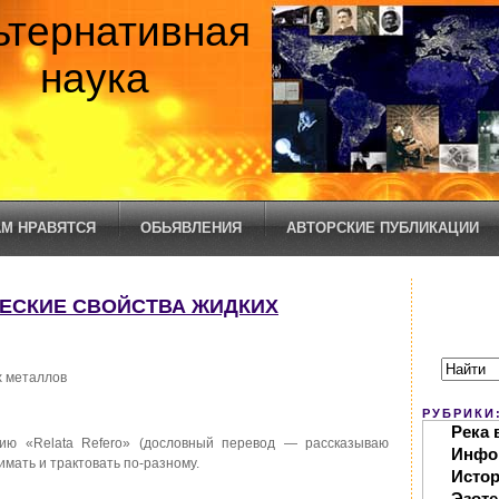
ьтернативная
наука
М НРАВЯТСЯ
ОБЬЯВЛЕНИЯ
АВТОРСКИЕ ПУБЛИКАЦИИ
ЧЕСКИЕ СВОЙСТВА ЖИДКИХ
х металлов
РУБРИКИ
Река 
ию «Relata Refero» (дословный перевод — рассказываю
Инфо
мать и трактовать по-разному.
Исто
Эзоте