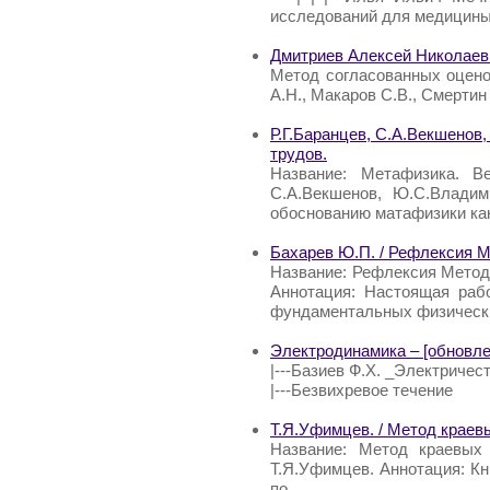
исследований для медицины
Дмитриев Алексей Николаев
Метод согласованных оцено
А.Н., Макаров С.В., Смертин
Р.Г.Баранцев, С.А.Векшенов
трудов.
Название: Метафизика. Ве
С.А.Векшенов, Ю.С.Владим
обоснованию матафизики ка
Бахарев Ю.П. / Рефлексия 
Название: Рефлексия Метод
Аннотация: Настоящая раб
фундаментальных физически
Электродинамика – [обновлен
|---Базиев Ф.Х. _Электричес
|---Безвихревое течение
Т.Я.Уфимцев. / Метод краев
Название: Метод краевых
Т.Я.Уфимцев. Аннотация: К
по