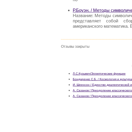
Р.Боуэн. / Методы символич
Название: Методы символиче
представляет собой сбо
американского математика. 
Отзывы закрыты
Л.С.Кузьмич/Эллиптические функции
Бондаренко С.Б. / Космология и культура
И. Шеенсон / Единство диалектической 
А. Сазанов / Преодоление классическог
А. Сазанов / Преодоление классическог