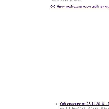
О.С. Николаев/Механические свойства жи
Обновление от 25.11.2016 –
--- | | |---Илья Ильич Меч