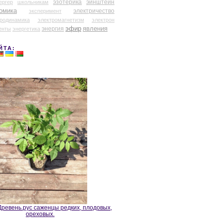
эзотерика
эйнштейн
ергер
школьникам
омика
электричество
эксперимент
тродинамика
электромагнетизм
электрон
эфир
энергия
явления
енты
энергетика
ЙТА:
ревень.рус саженцы редких, плодовых,
ореховых.