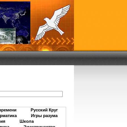
:
времени
Русский Круг
рматика
Игры разума
рия
Школа
рика
Электричество