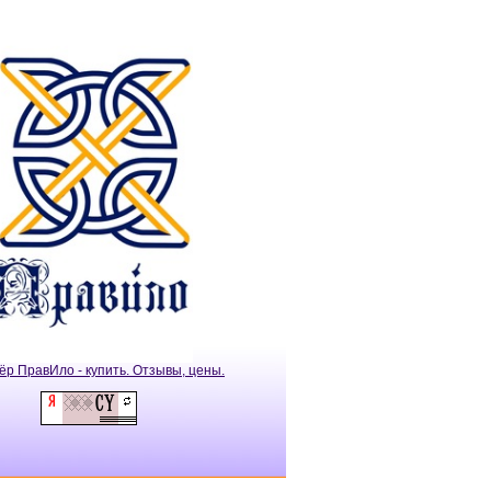
ёр ПравИло - купить. Отзывы, цены.