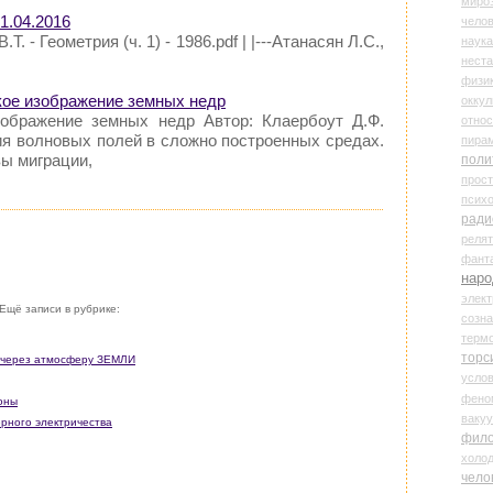
миро
1.04.2016
чело
.Т. - Геометрия (ч. 1) - 1986.pdf | |---Атанасян Л.С.,
наука
нест
физи
кое изображение земных недр
оккул
зображение земных недр Автор: Клаербоут Д.Ф.
относ
ия волновых полей в сложно построенных средах.
пира
ы миграции,
поли
прос
психо
ради
реля
фант
наро
элект
Ещё записи в рубрике:
созн
терм
торс
н через атмосферу ЗЕМЛИ
усло
фено
зоны
ваку
ерного электричества
фил
холо
чело