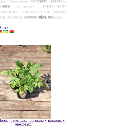
эзотерика
эйнштейн
ергер
школьникам
омика
электричество
эксперимент
тродинамика
электромагнетизм
электрон
эфир
энергия
явления
енты
энергетика
ЙТА:
ревень.рус саженцы редких, плодовых,
ореховых.