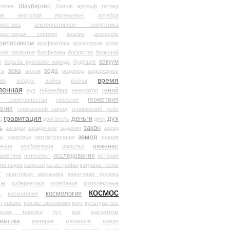
Шаубергер
рязев
Шипов
адольф гитлер
мов анатолий евгеньевич
алгебра
рнатива
альтернативная энергетика
ернативная энергия
анализ
аненербе
релятивизм
арифметика
археология
атом
гия развития
биофизика
богатство
большой
вакуум
в
борьба русского народа
будущее
века
вода
та
вихри
водород
водородное
время
иво
воздух
война
волны
ленная
гений
вуз
гейзенберг
генератор
геометрия
й электричества
геология
ания
германский народ
германский рейх
гравитация
деньги
дух
р
двигатель
диск
ь
закон
загадки
загадочное
задания
заряд
земля
ды
здоровье
землетрясения
знания
инженер
чение
изобретения
импульс
исследования
ланетяне
интеллект
история
ия науки
капитал
катастрофы
катушка теслы
т
квантовая механика
квантовая физика
ты
кибернетика
колебания
комплексные
космос
космология
а
космогония
т
кризис
кризис экономики
круг
культура
лес
ющие тарелки
луч
маг
магнетизм
матика
материя
механика
микро