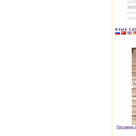
шауб
экон
элек
элем
ЯЗЫК СА
Питомник Д