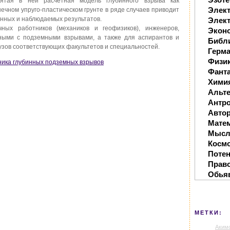
ятая в ней расчетная модель глубинного взрыва как
Элек
чном упруго-пластическом грунте в ряде случаев приводит
енных и наблюдаемых результатов.
Элект
ных работников (механиков и геофизиков), инженеров,
Экон
ными с подземными взрывами, а также для аспирантов и
Библ
вузов соответствующих факультетов и специальностей.
Герм
Физи
ника глубинных подземных взрывов
Фанта
Хими
Альте
Антр
Автор
Мате
Мысл
Косм
Поте
Прав
Обья
МЕТКИ:
Аким