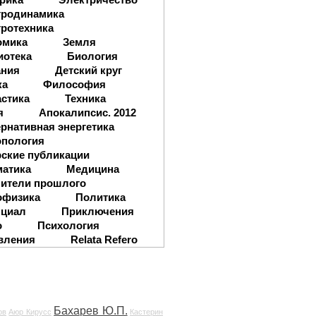
тродинамика
ротехника
омика
Земля
иотека
Биология
ания
Детский круг
ка
Философия
стика
Техника
я
Апокалипсис. 2012
рнативная энергетика
опология
ские публикации
матика
Медицина
ители прошлого
офизика
Политика
нциал
Приключения
о
Психология
вления
Relata Refero
Бахарев Ю.П.
ов
Аюр Кирусс
Кастерин