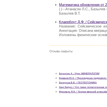
Математика обновления от 2
| |---Атанасян Л.С., Базылев В
Базылев В.Т.
Клаербоут Д.Ф. / Сейсмичес
Название: Сейсмическое и
Аннотация: Описана миграц
Изложены физические основ
Отзывы закрыты
Бетехтин А. / Курс МИНЕРАЛОГИИ
Кравцов Ю.А. / Прохождение радиовол
Белоусов В.В. / ГЕОТЕКТОНИКА
Аюр Кирусс / Что такое геопатогенные 
Френкель Я.И. / Теория явлений атмосф