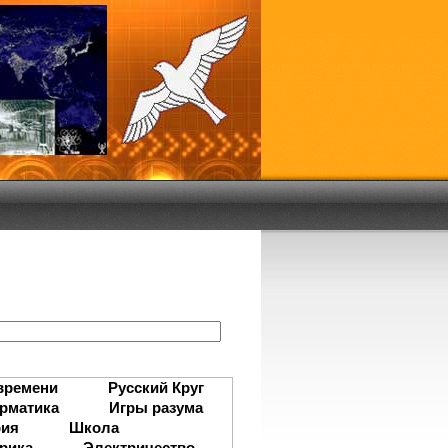
:
времени
Русский Круг
рматика
Игры разума
рия
Школа
рика
Электричество