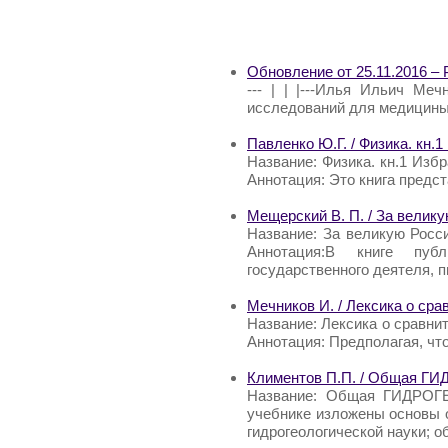
Обновление от 25.11.2016 –
--- | | |---Илья Ильич Меч
исследований для медицины
Павленко Ю.Г. / Физика. кн
Название: Физика. кн.1 Изб
Аннотация: Это книга предст
Мещерский В. П. / За велик
Название: За великую Росс
Аннотация:В книге пуб
государственного деятеля, 
Мечников И. / Лексика о ср
Название: Лексика о сравни
Аннотация: Предполагая, чт
Климентов П.П. / Общая 
Название: Общая ГИДРОГЕ
учебнике изложены основы о
гидрогеологической науки; 