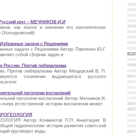
Тими
аки
альте
альт
 Русский круг – МЕЧНИКОВ И.И
анти
ников, как зоолог и значение его зоологических
биоло
 (Холодковский)
взры
валю
.1 Избранные задачи с Решениями
топл
ранные задачи с Решениями Автор: Павленко Ю.Г.
все
авляет собой сборник задач и
гени
герм
ую Россию. Против либерализма
гитле
ию. Против либерализма Автор: Мещерский В. П.
жизн
ликуются сочинения выдающегося русского
звез
писателя
излу
иноп
авнительной патологии воспалений
истор
тельной патологии воспалений Автор: Мечников И.
кван
о очерк естественной :истории воспаления может
кван
ГИДРОГЕОЛОГИЯ
числ
ОЛОГИЯ Автор: Климентов П.П. Аннотация: В
креди
бщей гидрогеологии: история развития советской
лета
общий круговорот воды
мате