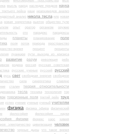
здание
многомерные пространства
мозг
наука
века
мысль
народ
наследие предков
 третьего рейха
наци
неархимедов анализ
никола тесла
андартный анализ
нло
новая
ка
новая энергетика
ньютон
общество туле
ьтизм
опыт
оратор
организм
оружие
ительность
ото
парадокс
парадоксы
планеты
поле
миды
планирование
тика
поля
поток
природа
пространство
транство-время
процент
проценты
логия
пуанкаре
пути выхода из кризиса
о
развитие
разум
революция
рейх
тивизм
родина
россия
русская советская
русский
астика
русские ученые
русский
д
свет
русь
свободная энергия
свободное
ричество
сила
синергетика
славяне
теория относительности
ание
сталин
тесла
одинамика
техника
технология
тор
труд
ион
торсионные поля
третий рейх
учителям
вия
успех
учение
ученые
ученый
физика
мен
физика эфира
физический
ум
философия
философия науки
ософия физики
форекс
хаос
химия
человек
дное электричество
цивилизация
вечество
черные дыры
что такое время