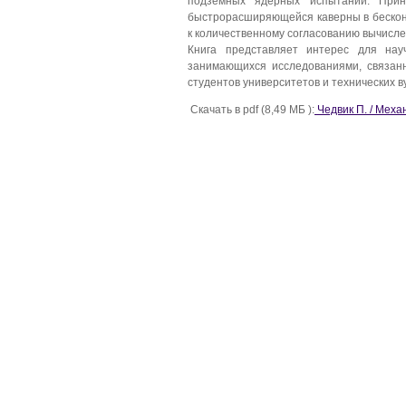
подземных ядерных испытаний. Прин
быстрорасширяющейся каверны в бесконе
к количественному согласованию вычисл
Книга представляет интерес для науч
занимающихся исследованиями, связан
студентов университетов и технических 
Скачать в pdf (8,49 МБ ):
Чедвик П. / Меха