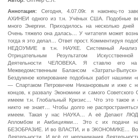
Автор:
Оптнер С.Л.
Аннотация:
Сегодня, 4.07.09г. я наконец-то з
АХИНЕИ одного из т.н. Учёных США. Подобные в
много Энергии. Приходилось на несколько дней 
Очень тяжело она далась… У читателя может возни
тогда я это делал… Ответ прост. Комментируя подоб
НЕДОУМИЕ в т.н. НАУКЕ. Системный Анализ 
Отрицательным Результатом Искусственно
Деятельности ЧЕЛОВЕКА. Я ставлю его н
Межведомственным Балансом «Затраты-Выпуск»
Бездумное копирование подобных работ нашими 
— Спартаком Петровичем Никаноровым и иже с ни
концов, к развалу Экономики и самого Советского 
имеем т.н. Глобальный Кризис… Что это такое и 
никто не знает… Чтобы долго не распространятьс
имеем. Такая у нас НАУКА… А её Делают ЛЮДИ
Апломбом и Амбициями… Это с их подачи на
БЕЗОБРАЗИЕ. И во ВЛАСТИ, и в ЭКОНОМИКЕ… Во 
Деятельности. И всё от непонимания Деятельно