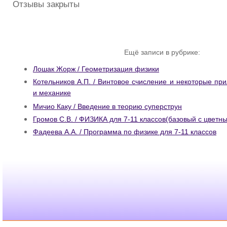
Отзывы закрыты
Ещё записи в рубрике:
Лошак Жорж / Геометризация физики
Котельников А.П. / Винтовое счисление и некоторые пр
и механике
Мичио Каку / Введение в теорию суперструн
Громов С.В. / ФИЗИКА для 7-11 классов(базовый с цвет
Фадеева А.А. / Программа по физике для 7-11 классов