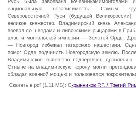
Русь была завоевана кочевникамимонголами и
национальную независимость. Самым кру
Северовосточной Руси (будущей Великороссии)
великое княжество. Владимирский князь Алексан
воевал со шведами и ливонскими рыцарями в Приба
власти монгольской империи — Золотой Орды. Др
— Новгород избежал татарского нашествия. Одна
помог Орде подчинить Новгородскую землю. Посл
Владимирское княжество подверглось дроблению 
Отныне на владимирскую корону могли претендоват
обладал военной мощью и пользовался покровитель
Скачать в pdf (1,11 МБ): С
крынников Р.Г. / Третий Ри