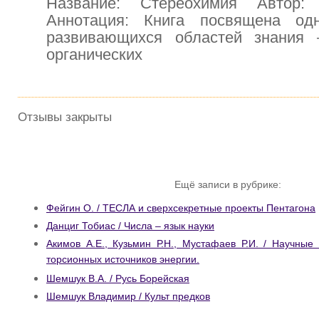
Название: Стереохимия Автор:
Аннотация: Книга посвящена од
развивающихся областей знания
органических
Отзывы закрыты
Ещё записи в рубрике:
Фейгин О. / ТЕСЛА и сверхсекретные проекты Пентагона
Данциг Тобиас / Числа – язык науки
Акимов А.Е., Кузьмин Р.Н., Мустафаев Р.И. / Научные
торсионных источников энергии.
Шемшук В.А. / Русь Борейская
Шемшук Владимир / Культ предков