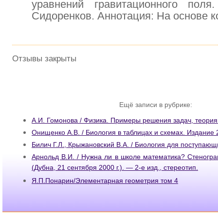
уравнений гравитационного поля
Сидоренков. Аннотация: На основе 
Отзывы закрыты
Ещё записи в рубрике:
А.И. Гомонова / Физика. Примеры решения задач, теория
Онищенко А.В. / Биология в таблицах и схемах. Издание 2
Билич Г.Л., Крыжановский В.А. / Биология для поступающ
Арнольд В.И. / Нужна ли в школе математика? Стеногр
(Дубна, 21 сентября 2000 г.). — 2-е изд., стереотип.
Я.П.Понарин/Элементарная геометрия том 4