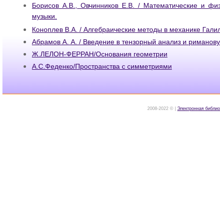
Борисов А.В., Овчинников Е.В. / Математические и фи
музыки.
Коноплев В.А. / Алгебраические методы в механике Гали
Абрамов А. А. / Введение в тензорный анализ и риманов
Ж.ЛЕЛОН-ФЕРРАН/Основания геометрии
А.С.Феденко/Пространства с симметриями
2008-2022 © |
Электронная библио