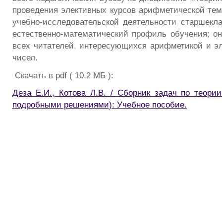
проведения элективных курсов арифметической тем
учебно-исследовательской деятельности старшекл
естественно-математический профиль обучения; он
всех читателей, интересующихся арифметикой и э
чисел.
Скачать в pdf ( 10,2 МБ ):
Деза Е.И., Котова Л.В. / Сборник задач по теории
подробными решениями): Учебное пособие.