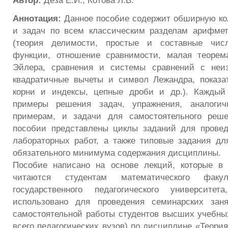
Автор:
Деза Е.И., Котова Л.В.
Аннотация:
Данное пособие содержит обширную ко
и задач по всем классическим разделам арифмет
(теория делимости, простые и составные числ
функции, отношение сравнимости, малая теоре
Эйлера, сравнения и системы сравнений с неиз
квадратичные вычеты и символ Лежандра, показа
корни и индексы, цепные дроби и др.). Каждый
примеры решения задач, упражнения, аналогич
примерам, и задачи для самостоятельного реше
пособии представлены циклы заданий для провед
лабораторных работ, а также типовые задания дл
обязательного минимума содержания дисциплины.
Пособие написано на основе лекций, которые в 
читаются студентам математического факул
государственного педагогического университ
использовано для проведения семинарских зан
самостоятельной работы студентов высших учебны
всего педагогических вузов) по дисциплине «Теория