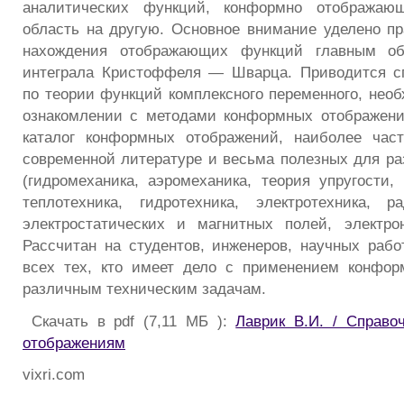
аналитических функций, конформно отображаю
область на другую. Основное внимание уделено п
нахождения отображающих функций главным о
интеграла Кристоффеля — Шварца. Приводится с
по теории функций комплексного переменного, нео
ознакомлении с методами конформных отображени
каталог конформных отображений, наиболее час
современной литературе и весьма полезных для р
(гидромеханика, аэромеханика, теория упругости,
теплотехника, гидротехника, электротехника, р
электростатических и магнитных полей, электро
Рассчитан на студентов, инженеров, научных работ
всех тех, кто имеет дело с применением конфор
различным техническим задачам.
Скачать в pdf (7,11 МБ ):
Лаврик В.И. / Справо
отображениям
vixri.com