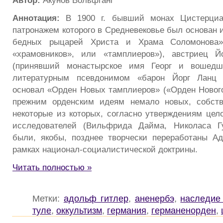
Автор:
Акунов Вольфганг
Аннотация:
В 1900 г. бывший монах Цистерциан
патронажем которого в Средневековье был основан 
бедных рыцарей Христа и Храма Соломонова»
«храмовников», или «тамплиеров»), австриец 
(принявший монастырское имя Георг и вошед
литературным псевдонимом «барон Йорг Ланц 
основал «Орден Новых тамплиеров» («Орден Нового
прежним орденским идеям немало новых, собстве
некоторые из которых, согласно утверждениям цел
исследователей (Вильфрида Дайма, Николаса Гу
были, якобы, позднее творчески переработаны А
рамках национал-социалистической доктрины.
Читать полностью »
Метки:
адольф гитлер
,
аненербэ
,
наследие
туле
,
оккультизм
,
германия
,
германенорден
,