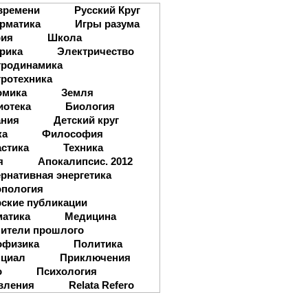
времени
Русский Круг
рматика
Игры разума
рия
Школа
рика
Электричество
тродинамика
ротехника
омика
Земля
иотека
Биология
ания
Детский круг
ка
Философия
стика
Техника
я
Апокалипсис. 2012
рнативная энергетика
опология
ские публикации
матика
Медицина
ители прошлого
офизика
Политика
нциал
Приключения
о
Психология
вления
Relata Refero