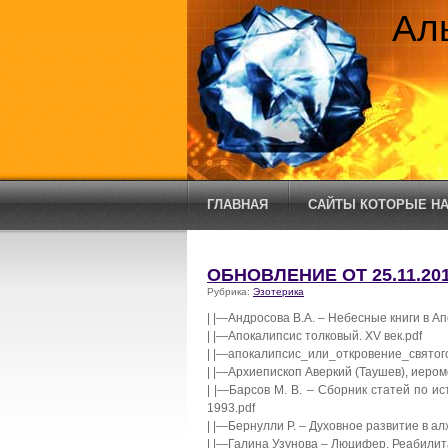
Ал
ГЛАВНАЯ
САЙТЫ КОТОРЫЕ НА
ОБНОВЛЕНИЕ ОТ 25.11.20
Рубрика:
Эзотерика
| |—Андросова В.А. – Небесные книги в А
| |—Апокалипсис толковый. XV век.pdf
| |—апокалипсис_или_откровение_святог
| |—Архиепископ Аверкий (Таушев), иером
| |—Барсов М. В. – Сборник статей по 
1993.pdf
| |—Бернулли Р. – Духовное развитие в ал
| |—Галина Узунова – Люцифер. Реабилит