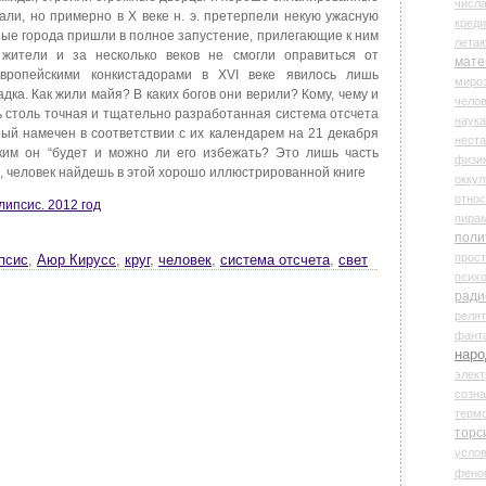
числ
али, но примерно в X веке н. э. претерпели некую ужасную
креди
ные города пришли в полное запустение, прилегающие к ним
лета
жители и за несколько веков не смогли оправиться от
мате
европейскими конкистадорами в XVI веке явилось лишь
миро
ка. Как жили майя? В каких богов они верили? Кому, чему и
чело
ь столь точная и тщательно разработанная система отсчета
наука
рый намечен в соответствии с их календарем на 21 декабря
нест
ким он “будет и можно ли его избежать? Это лишь часть
физи
ь, человек найдешь в этой хорошо иллюстрированной книге
оккул
относ
липсис. 2012 год
пира
поли
прос
псис
,
Аюр Кирусс
,
круг
,
человек
,
система отсчета
,
свет
психо
ради
реля
фант
наро
элект
созн
терм
торс
усло
фено