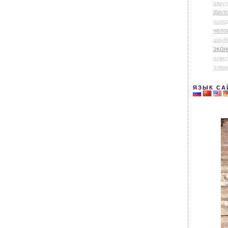
ваку
фил
холо
чело
шауб
экон
элек
элем
ЯЗЫК СА