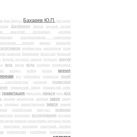
Бахарев Ю.П.
ов
Аюр Кирусс
Кастерин
Шаубергер
рязев
Шипов
адольф гитлер
мов анатолий евгеньевич
алгебра
рнатива
альтернативная энергетика
ернативная энергия
анализ
аненербе
релятивизм
арифметика
археология
атом
гия развития
биофизика
богатство
большой
вакуум
в
борьба русского народа
будущее
века
вода
та
вихри
водород
водородное
время
иво
воздух
война
волны
ленная
гений
вуз
гейзенберг
генератор
геометрия
й электричества
геология
ания
германский народ
германский рейх
гравитация
деньги
дух
р
двигатель
диск
ь
закон
загадки
загадочное
задания
заряд
земля
ды
здоровье
землетрясения
знания
инженер
чение
изобретения
импульс
исследования
ланетяне
интеллект
история
ия науки
капитал
катастрофы
катушка теслы
т
квантовая механика
квантовая физика
ты
кибернетика
колебания
комплексные