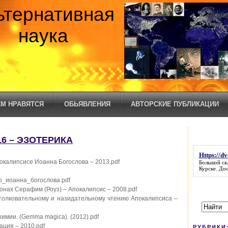
ьтернативная
наука
М НРАВЯТСЯ
ОБЬЯВЛЕНИЯ
АВТОРСКИЕ ПУБЛИКАЦИИ
16 – ЭЗОТЕРИКА
Https://d
покалипсисе Иоанна Богослова – 2013.pdf
Большой ск
Курске. До
о_иоанна_богослова.pdf
онах Серафим (Роуз) – Апокалипсис – 2008.pdf
истолковательному и назидательному чтению Апокалипсиса –
химии. (Gemma magica). (2012).pdf
ация – 2010.pdf
РУБРИКИ