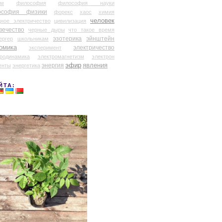
ум
философия
философия науки
ософия физики
форекс
хаос
химия
человек
дное электричество
цивилизация
вечество
черные дыры
что такое время
эзотерика
эйнштейн
ергер
школьникам
омика
электричество
эксперимент
тродинамика
электромагнетизм
электрон
эфир
энергия
явления
енты
энергетика
ЙТА: