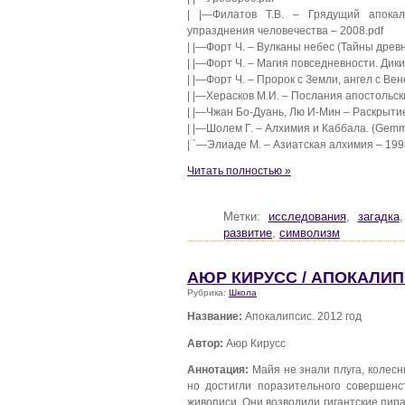
| |—Филатов Т.В. – Грядущий апокал
упразднения человечества – 2008.pdf
| |—Форт Ч. – Вулканы небес (Тайны древ
| |—Форт Ч. – Магия повседневности. Дик
| |—Форт Ч. – Пророк с Земли, ангел с В
| |—Херасков М.И. – Послания апостольск
| |—Чжан Бо-Дуань, Лю И-Мин – Раскрытие
| |—Шолем Г. – Алхимия и Каббала. (Gemm
| `—Элиаде М. – Азиатская алхимия – 199
Читать полностью »
Метки:
исследования
,
загадка
развитие
,
символизм
АЮР КИРУСС / АПОКАЛИПС
Рубрика:
Школа
Название:
Апокалипсис. 2012 год
Автор:
Аюр Кирусс
Аннотация:
Майя не знали плуга, колесны
но достигли поразительного совершенст
живописи. Они возводили гигантские пи