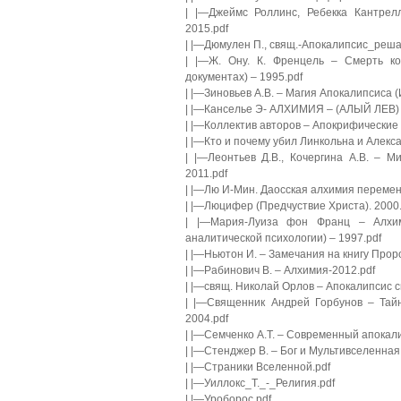
| |—Джеймс Роллинс, Ребекка Кантрелл
2015.pdf
| |—Дюмулен П., свящ.-Апокалипсис_реша
| |—Ж. Ону. К. Френцель – Смерть ко
документах) – 1995.pdf
| |—Зиновьев А.В. – Магия Апокалипсиса 
| |—Канселье Э- АЛХИМИЯ – (АЛЫЙ ЛЕВ) 
| |—Коллектив авторов – Апокрифические 
| |—Кто и почему убил Линкольна и Алексан
| |—Леонтьев Д.В., Кочергина А.В. – 
2011.pdf
| |—Лю И-Мин. Даосская алхимия перемен
| |—Люцифер (Предчуствие Христа). 2000.
| |—Мария-Луиза фон Франц – Алхим
аналитической психологии) – 1997.pdf
| |—Ньютон И. – Замечания на книгу Прор
| |—Рабинович В. – Алхимия-2012.pdf
| |—свящ. Николай Орлов – Апокалипсис с
| |—Священник Андрей Горбунов – Тай
2004.pdf
| |—Семченко А.Т. – Современный апокал
| |—Стенджер В. – Бог и Мультивселенная
| |—Страники Вселенной.pdf
| |—Уиллокс_Т._-_Религия.pdf
| |—Уроборос.pdf