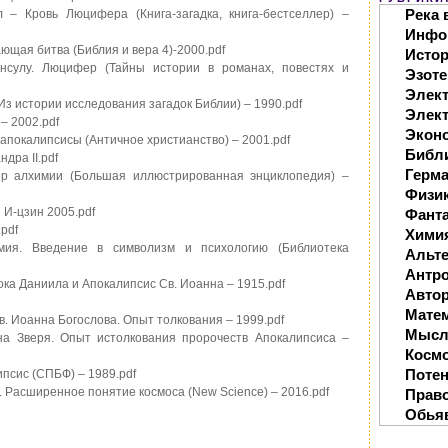
Река 
 – Кровь Люцифера (Книга-загадка, книга-бестселлер) –
Инфо
ющая битва (Библия и вера 4)-2000.pdf
Исто
нсулу. Люцифер (Тайны истории в романах, повестях и
Эзоте
Элек
(Из истории исследования загадок Библии) – 1990.pdf
Элект
– 2002.pdf
Экон
апокалипсисы (Античное христианство) – 2001.pdf
Библ
дра II.pdf
Герм
Мир алхимии (Большая иллюстрированная энциклопедия) –
Физи
 И-цзин 2005.pdf
Фанта
pdf
Хими
ия. Введение в символизм и психологию (Библиотека
Альте
Антр
ока Даниила и Апокалипсис Св. Иоанна – 1915.pdf
Автор
Мате
в. Иоанна Богослова. Опыт толкования – 1999.pdf
Мысл
на Зверя. Опыт истолкования пророчеств Апокалипсиса –
Косм
Поте
ипсис (СПБФ) – 1989.pdf
. Расширенное понятие космоса (New Science) – 2016.pdf
Прав
Обья