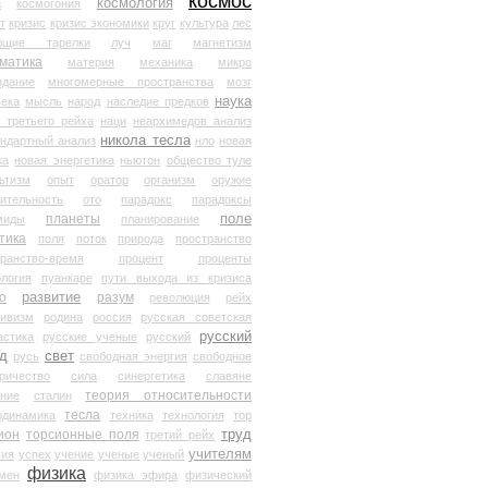
космос
космология
а
космогония
т
кризис
кризис экономики
круг
культура
лес
ющие тарелки
луч
маг
магнетизм
матика
материя
механика
микро
здание
многомерные пространства
мозг
наука
века
мысль
народ
наследие предков
 третьего рейха
наци
неархимедов анализ
никола тесла
андартный анализ
нло
новая
ка
новая энергетика
ньютон
общество туле
ьтизм
опыт
оратор
организм
оружие
ительность
ото
парадокс
парадоксы
планеты
поле
миды
планирование
тика
поля
поток
природа
пространство
транство-время
процент
проценты
логия
пуанкаре
пути выхода из кризиса
о
развитие
разум
революция
рейх
тивизм
родина
россия
русская советская
русский
астика
русские ученые
русский
д
свет
русь
свободная энергия
свободное
ричество
сила
синергетика
славяне
теория относительности
ание
сталин
тесла
одинамика
техника
технология
тор
труд
ион
торсионные поля
третий рейх
учителям
вия
успех
учение
ученые
ученый
физика
мен
физика эфира
физический