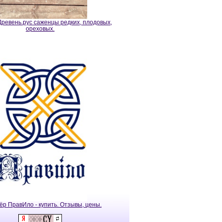
ревень.рус саженцы редких, плодовых,
ореховых.
ёр ПравИло - купить. Отзывы, цены.