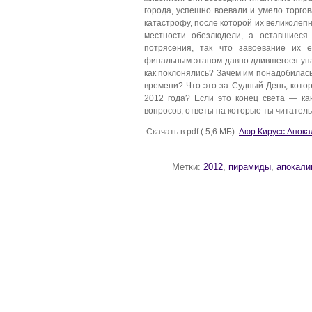
города, успешно воевали и умело торгов
катастрофу, после которой их великолеп
местности обезлюдели, а оставшиеся 
потрясения, так что завоевание их 
финальным этапом давно длившегося упад
как поклонялись? Зачем им понадобилас
времени? Что это за Судный День, кото
2012 года? Если это конец света — ка
вопросов, ответы на которые ты читател
Скачать в pdf ( 5,6 МБ):
Аюр Кирусс Апока
Метки:
2012
,
пирамиды
,
апокали