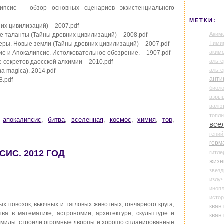
ипсис – обзор основных сценариев экзистенциального
МЕТКИ:
них цивилизаций) – 2007.pdf
Аким
ие таланты (Тайны древних цивилизаций) – 2008.pdf
Тими
енеры. Новые земли (Тайны древних цивилизаций) – 2007.pdf
аки
ие и Апокалипсис. Истолковательное обозрение. – 1907.pdf
альте
 секретов даосской алхимии – 2010.pdf
альт
a magica). 2014.pdf
анти
8.pdf
биоло
взры
валю
топл
,
апокалипсис
,
битва
,
вселенная
,
космос
,
химия
,
тор
,
все
гени
герм
ИС. 2012 ГОД
гитле
жизн
звез
излу
иноп
истор
х повозок, вьючных и тягловых животных, гончарного круга,
кван
ва в математике, астрономии, архитектуре, скульптуре и
кван
рамиды, строили огромные дворцы и хорошо спланированные