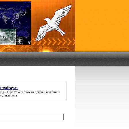
vernoiray.ru
лад -
https://dvernoiray.ru
двери в наличии в
ступная цена
: