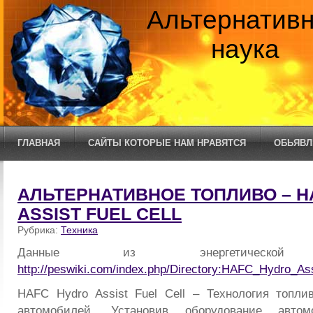
Альтернатив
наука
ГЛАВНАЯ
САЙТЫ КОТОРЫЕ НАМ НРАВЯТСЯ
ОБЬЯВЛ
АЛЬТЕРНАТИВНОЕ ТОПЛИВО – H
ASSIST FUEL CELL
Рубрика:
Техника
Данные из энергетической эн
http://peswiki.com/index.php/Directory:HAFC_Hydro_Ass
HAFC Hydro Assist Fuel Cell – Технология топл
автомобилей. Установив оборудование автом