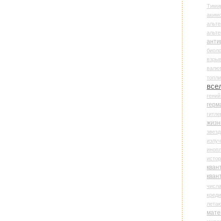
Тими
аки
альте
альт
анти
биоло
взры
валю
топл
все
гени
герм
гитле
жизн
звез
излу
иноп
истор
кван
кван
числ
креди
лета
мате