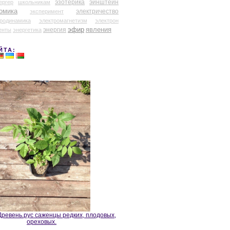
эзотерика
эйнштейн
ергер
школьникам
омика
электричество
эксперимент
тродинамика
электромагнетизм
электрон
эфир
энергия
явления
енты
энергетика
ЙТА:
ревень.рус саженцы редких, плодовых,
ореховых.