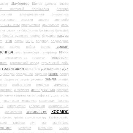
Шаубергер
рязев
Шипов
адольф гитлер
мов анатолий евгеньевич
алгебра
рнатива
альтернативная энергетика
ернативная энергия
анализ
аненербе
релятивизм
арифметика
археология
атом
гия развития
биофизика
богатство
большой
вакуум
в
борьба русского народа
будущее
века
вода
та
вихри
водород
водородное
время
иво
воздух
война
волны
ленная
гений
вуз
гейзенберг
генератор
геометрия
й электричества
геология
ания
германский народ
германский рейх
гравитация
деньги
дух
р
двигатель
диск
ь
закон
загадки
загадочное
задания
заряд
земля
ды
здоровье
землетрясения
знания
инженер
чение
изобретения
импульс
исследования
ланетяне
интеллект
история
ия науки
капитал
катастрофы
катушка теслы
т
квантовая механика
квантовая физика
ты
кибернетика
колебания
комплексные
космос
космология
а
космогония
т
кризис
кризис экономики
круг
культура
лес
ющие тарелки
луч
маг
магнетизм
матика
материя
механика
микро