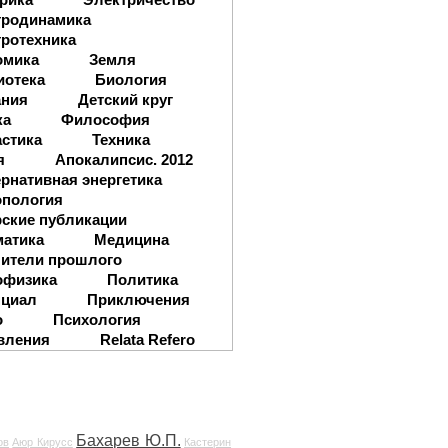
тродинамика
ротехника
омика
Земля
иотека
Биология
ания
Детский круг
ка
Философия
стика
Техника
я
Апокалипсис. 2012
рнативная энергетика
опология
ские публикации
матика
Медицина
ители прошлого
офизика
Политика
нциал
Приключения
о
Психология
вления
Relata Refero
Бахарев Ю.П.
ов
Аюр Кирусс
Кастерин