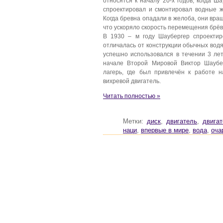
относятся к началу 20-х годов, когда Ш
спроектировал и смонтировал водные 
Когда бревна опадали в желоба, они вра
что ускоряло скорость перемещения брёв
В 1930 – м году Шаубергер спроектир
отличалась от конструкции обычных вод
успешно использовался в течении 3 лет
начале Второй Мировой Виктор Шаубе
лагерь, где был привлечён к работе 
вихревой двигатель.
Читать полностью »
Метки:
диск
,
двигатель
,
двига
наци
,
впервые в мире
,
вода
,
оча