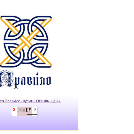
ёр ПравИло - купить. Отзывы, цены.