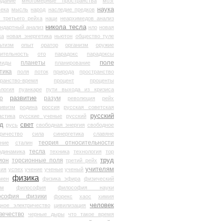
здание
многомерные пространства
мозг
наука
века
мысль
народ
наследие предков
 третьего рейха
наци
неархимедов анализ
никола тесла
андартный анализ
нло
новая
ка
новая энергетика
ньютон
общество туле
ьтизм
опыт
оратор
организм
оружие
ительность
ото
парадокс
парадоксы
планеты
поле
миды
планирование
тика
поля
поток
природа
пространство
транство-время
процент
проценты
логия
пуанкаре
пути выхода из кризиса
о
развитие
разум
революция
рейх
тивизм
родина
россия
русская советская
русский
астика
русские ученые
русский
д
свет
русь
свободная энергия
свободное
ричество
сила
синергетика
славяне
теория относительности
ание
сталин
тесла
одинамика
техника
технология
тор
труд
ион
торсионные поля
третий рейх
учителям
вия
успех
учение
ученые
ученый
физика
мен
физика эфира
физический
ум
философия
философия науки
ософия физики
форекс
хаос
химия
человек
дное электричество
цивилизация
вечество
черные дыры
что такое время