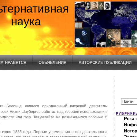
ьтернативная
наука
М НРАВЯТСЯ
ОБЬЯВЛЕНИЯ
АВТОРСКИЕ ПУБЛИКАЦИИ
а Белонце являлся оригинальный вихревой двигатель
ии всей жизни Шаубергер работал над теорией использования
РУБРИКИ
жидкости или газа. Так давайте же познакомимся поближе с
Река 
.
Инфо
Исто
0 июня 1885 года. Первые упоминания о его деятельности
Эзоте