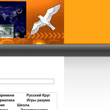
:
времени
Русский Круг
рматика
Игры разума
рия
Школа
рика
Электричество