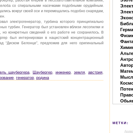
аубергер, работая егерем в лесозаготовительной компании,
Элек
желоба со спиральными насечками подобными орудийным.
щались вокруг своей оси и перемещались подобно снарядам,
Элект
ен.
Экон
овал электрогенератор, турбина которого принципиально
Библ
яных турбин. Генератор был установлен вблизи лесопилки и
Герм
, но конкретных сведений о его работе не сохранилось. В
Физи
ргер был интернирован в нацистский концентрационный
Фанта
над “Диском Белонце”, предложив для него оригинальный
Хими
Альте
Антр
Автор
Мате
тель шаубергера
,
Шаубергер
,
инженер
,
земля
,
австрия
,
Мысл
рование
,
генератор
,
родина
Косм
Поте
Прав
Обья
МЕТКИ:
Аким