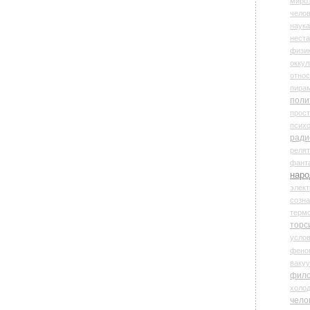
миро
чело
наука
нест
физи
оккул
относ
пира
поли
прос
психо
ради
реля
фант
наро
элект
созн
терм
торс
усло
фено
ваку
фил
холо
чело