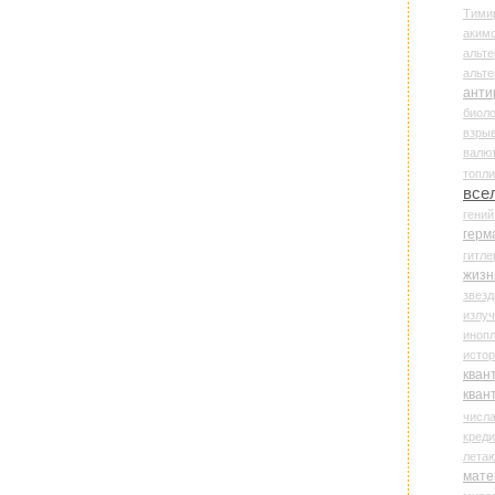
Тими
аки
альте
альт
анти
биоло
взры
валю
топл
все
гени
герм
гитле
жизн
звез
излу
иноп
истор
кван
кван
числ
креди
лета
мате