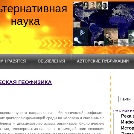
ьтернативная
наука
М НРАВЯТСЯ
ОБЬЯВЛЕНИЯ
АВТОРСКИЕ ПУБЛИКАЦИИ
ЧЕСКАЯ ГЕОФИЗИКА
РУБРИКИ
новом научном направлении – биологической геофизике,
Река 
их факторов окружающей среды на человека и связанные с
Инфо
облемы – диссимметрию живых организмов, биологические
Исто
ания, геоэнергоактивные зоны, взаимодействие сознания
Эзоте