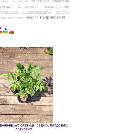
эзотерика
эйнштейн
ергер
школьникам
омика
электричество
эксперимент
тродинамика
электромагнетизм
электрон
эфир
энергия
явления
енты
энергетика
ЙТА:
ревень.рус саженцы редких, плодовых,
ореховых.