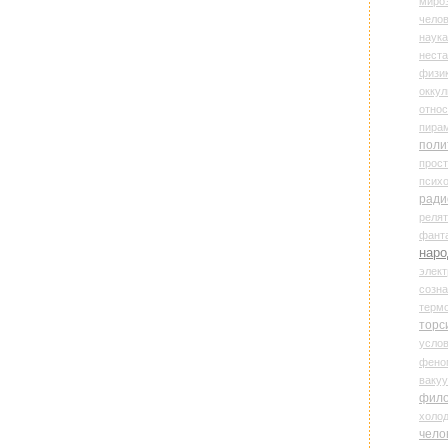
миро
чело
наука
нест
физи
оккул
относ
пира
поли
прос
психо
ради
реля
фант
наро
элект
созн
терм
торс
усло
фено
ваку
фил
холо
чело