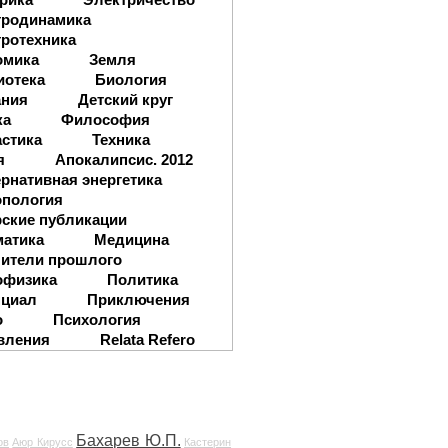
тродинамика
ротехника
омика
Земля
иотека
Биология
ания
Детский круг
ка
Философия
стика
Техника
я
Апокалипсис. 2012
рнативная энергетика
опология
ские публикации
матика
Медицина
ители прошлого
офизика
Политика
нциал
Приключения
о
Психология
вления
Relata Refero
Бахарев Ю.П.
ов
Аюр Кирусс
Кастерин