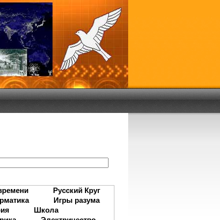
:
времени
Русский Круг
рматика
Игры разума
рия
Школа
рика
Электричество