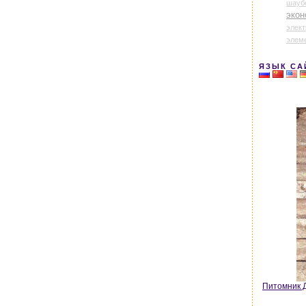
шауб
экон
элек
элем
ЯЗЫК СА
Питомник Д