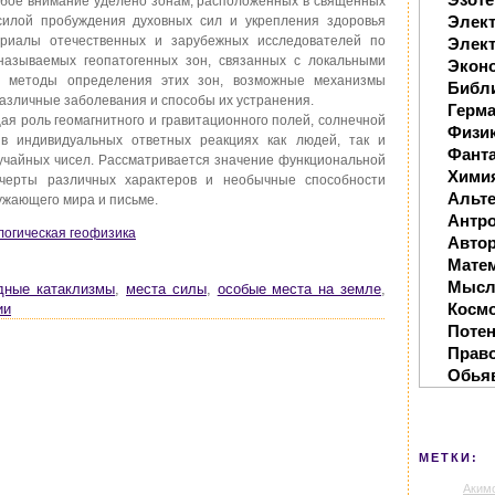
обое внимание уделено зонам, расположенных в священных
Элек
силой пробуждения духовных сил и укрепления здоровья
ериалы отечественных и зарубежных исследователей по
Элект
 называемых геопатогенных зон, связанных с локальными
Экон
я методы определения этих зон, возможные механизмы
Библ
азличные заболевания и способы их устранения.
Герм
ая роль геомагнитного и гравитационного полей, солнечной
Физи
 в индивидуальных ответных реакциях как людей, так и
Фанта
учайных чисел. Рассматривается значение функциональной
Хими
 черты различных характеров и необычные способности
Альте
ужающего мира и письме.
Антр
ологическая геофизика
Автор
Мате
Мысл
дные катаклизмы
,
места силы
,
особые места на земле
,
Косм
ии
Поте
Прав
Обья
МЕТКИ:
Аким