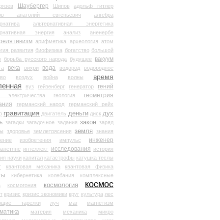
Шаубергер
рязев
Шипов
адольф гитлер
мов анатолий евгеньевич
алгебра
рнатива
альтернативная энергетика
ернативная энергия
анализ
аненербе
релятивизм
арифметика
археология
атом
гия развития
биофизика
богатство
большой
вакуум
в
борьба русского народа
будущее
века
вода
та
вихри
водород
водородное
время
иво
воздух
война
волны
ленная
гений
вуз
гейзенберг
генератор
геометрия
й электричества
геология
ания
германский народ
германский рейх
гравитация
деньги
дух
р
двигатель
диск
ь
закон
загадки
загадочное
задания
заряд
земля
ды
здоровье
землетрясения
знания
инженер
чение
изобретения
импульс
исследования
ланетяне
интеллект
история
ия науки
капитал
катастрофы
катушка теслы
т
квантовая механика
квантовая физика
ты
кибернетика
колебания
комплексные
космос
космология
а
космогония
т
кризис
кризис экономики
круг
культура
лес
ющие тарелки
луч
маг
магнетизм
матика
материя
механика
микро