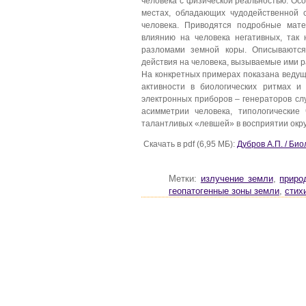
человека с физической реальностью. Ос
местах, обладающих чудодейственной 
человека. Приводятся подробные мат
влиянию на человека негативных, так
разломами земной коры. Описываютс
действия на человека, вызываемые ими р
На конкретных примерах показана ведущ
активности в биологических ритмах и
электронных приборов – генераторов сл
асимметрии человека, типологические
талантливых «левшей» в восприятии окр
Скачать в pdf (6,95 МБ):
Дубров А.П. / Би
Метки:
излучение земли
,
приро
геопатогенные зоны земли
,
стих