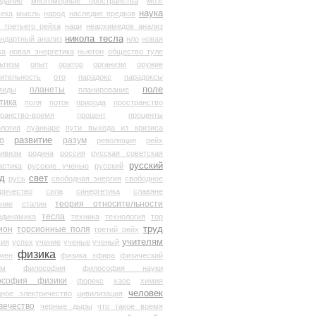
здание
многомерные пространства
мозг
наука
века
мысль
народ
наследие предков
 третьего рейха
наци
неархимедов анализ
никола тесла
андартный анализ
нло
новая
ка
новая энергетика
ньютон
общество туле
ьтизм
опыт
оратор
организм
оружие
ительность
ото
парадокс
парадоксы
планеты
поле
миды
планирование
тика
поля
поток
природа
пространство
транство-время
процент
проценты
логия
пуанкаре
пути выхода из кризиса
о
развитие
разум
революция
рейх
тивизм
родина
россия
русская советская
русский
астика
русские ученые
русский
д
свет
русь
свободная энергия
свободное
ричество
сила
синергетика
славяне
теория относительности
ание
сталин
тесла
одинамика
техника
технология
тор
труд
ион
торсионные поля
третий рейх
учителям
вия
успех
учение
ученые
ученый
физика
мен
физика эфира
физический
ум
философия
философия науки
ософия физики
форекс
хаос
химия
человек
дное электричество
цивилизация
вечество
черные дыры
что такое время