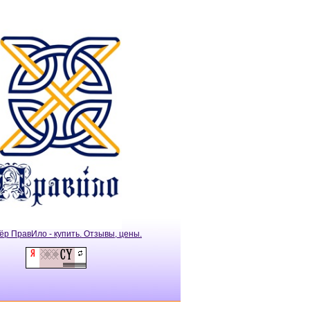
ёр ПравИло - купить. Отзывы, цены.