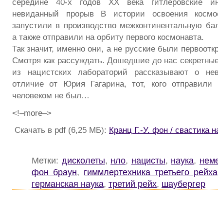
середине 40-х годов XX века гитлеровские и
невиданный прорыв В истории освоения космо
запустили в производство межконтинентальную бал
а также отправили на орбиту первого космонавта.
Так значит, именно они, а не русские были первоот
Смотря как рассуждать. Дошедшие до нас секретные
из нацистских лабораторий рассказывают о не
отличие от Юрия Гагарина, тот, кого отправили
человеком не был…
<!–more–>
Скачать в pdf (6,25 МБ):
Кранц Г.-У. фон / свастика 
Метки:
дисколеты
,
нло
,
нацисты
,
наука
,
нем
фон браун
,
гиммлертехника третьего рейха
германская наука
,
третий рейх
,
шаубергер