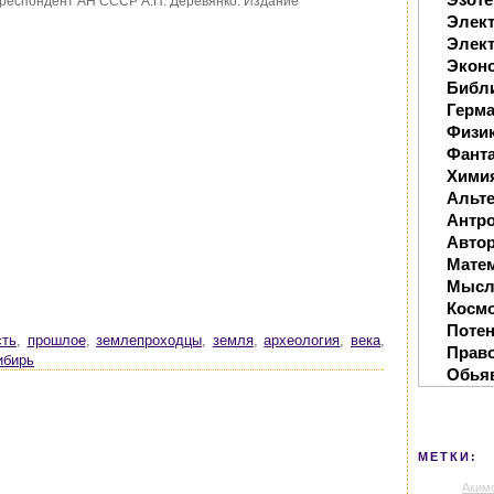
орреспондент АН СССР А.П. Деревянко. Издание
Элек
Элект
Экон
Библ
Герм
Физи
Фанта
Хими
Альте
Антр
Автор
Мате
Мысл
Косм
Поте
сть
,
прошлое
,
землепроходцы
,
земля
,
археология
,
века
,
Прав
ибирь
Обья
МЕТКИ:
Аким