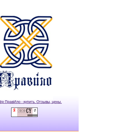
ёр ПравИло - купить. Отзывы, цены.