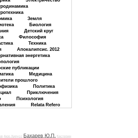
тродинамика
ротехника
омика
Земля
иотека
Биология
ания
Детский круг
ка
Философия
стика
Техника
я
Апокалипсис. 2012
рнативная энергетика
опология
ские публикации
матика
Медицина
ители прошлого
офизика
Политика
нциал
Приключения
о
Психология
вления
Relata Refero
Бахарев Ю.П.
ов
Аюр Кирусс
Кастерин