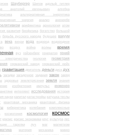
Шаубергер
рязев
Шипов
адольф гитлер
мов анатолий евгеньевич
алгебра
рнатива
альтернативная энергетика
ернативная энергия
анализ
аненербе
релятивизм
арифметика
археология
атом
гия развития
биофизика
богатство
большой
вакуум
в
борьба русского народа
будущее
века
вода
та
вихри
водород
водородное
время
иво
воздух
война
волны
ленная
гений
вуз
гейзенберг
генератор
геометрия
й электричества
геология
ания
германский народ
германский рейх
гравитация
деньги
дух
р
двигатель
диск
ь
закон
загадки
загадочное
задания
заряд
земля
ды
здоровье
землетрясения
знания
инженер
чение
изобретения
импульс
исследования
ланетяне
интеллект
история
ия науки
капитал
катастрофы
катушка теслы
т
квантовая механика
квантовая физика
ты
кибернетика
колебания
комплексные
космос
космология
а
космогония
т
кризис
кризис экономики
круг
культура
лес
ющие тарелки
луч
маг
магнетизм
матика
материя
механика
микро