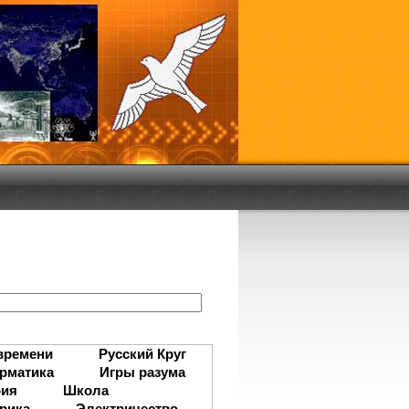
:
времени
Русский Круг
рматика
Игры разума
рия
Школа
рика
Электричество