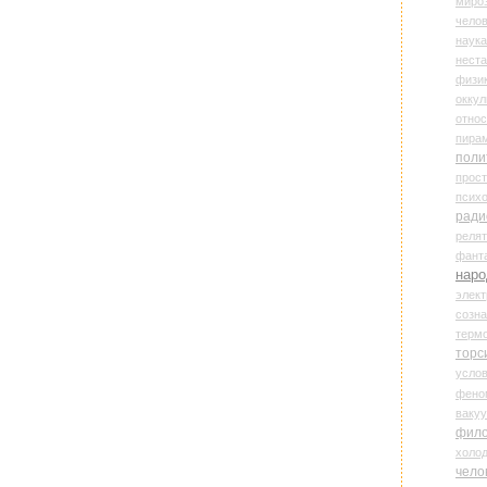
миро
чело
наука
нест
физи
оккул
относ
пира
поли
прос
психо
ради
реля
фант
наро
элект
созн
терм
торс
усло
фено
ваку
фил
холо
чело