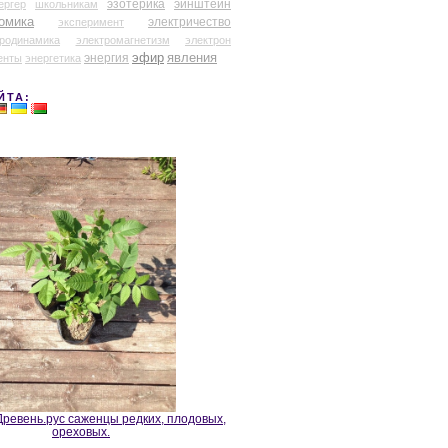
эзотерика
эйнштейн
ергер
школьникам
омика
электричество
эксперимент
тродинамика
электромагнетизм
электрон
эфир
энергия
явления
енты
энергетика
ЙТА:
ревень.рус саженцы редких, плодовых,
ореховых.