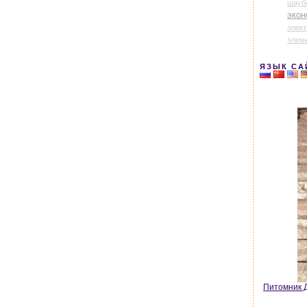
шауб
экон
элек
элем
ЯЗЫК СА
Питомник Д