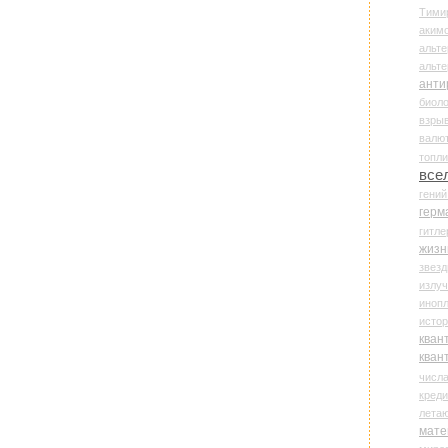
Тими
аки
альте
альт
анти
биоло
взры
валю
топл
все
гени
герм
гитле
жизн
звез
излу
иноп
истор
кван
кван
числ
креди
лета
мате