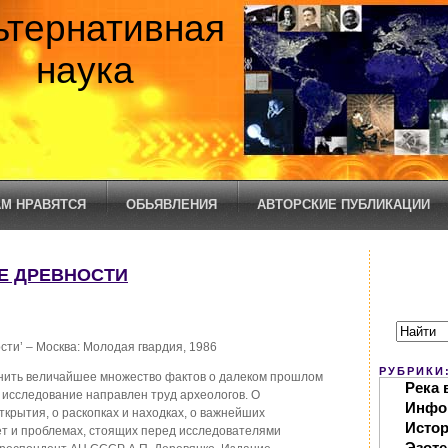
ьтернативная
наука
М НРАВЯТСЯ
ОБЬЯВЛЕНИЯ
АВТОРСКИЕ ПУБЛИКАЦИИ
ИЕ ДРЕВНОСТИ
сти’ – Москва: Молодая гвардия, 1986
РУБРИКИ
ить величайшее множество фактов о далеком прошлом
Река 
х исследование направлен труд археологов. О
Инфо
ткрытия, о раскопках и находках, о важнейших
Исто
ет и проблемах, стоящих перед исследователями
Эзоте