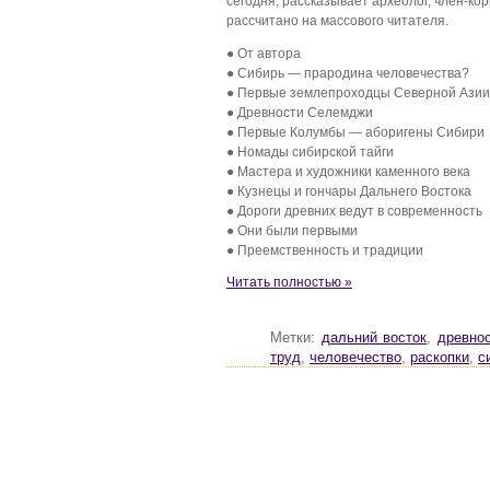
сегодня, рассказывает археолог, член-к
рассчитано на массового читателя.
● От автора
● Сибирь — прародина человечества?
● Первые землепроходцы Северной Азии
● Древности Селемджи
● Первые Колумбы — аборигены Сибири
● Номады сибирской тайги
● Мастера и художники каменного века
● Кузнецы и гончары Дальнего Востока
● Дороги древних ведут в современность
● Они были первыми
● Преемственность и традиции
Читать полностью »
Метки:
дальний восток
,
древно
труд
,
человечество
,
раскопки
,
с