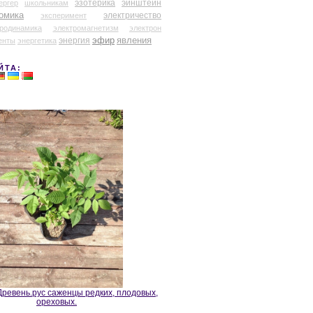
эзотерика
эйнштейн
ергер
школьникам
омика
электричество
эксперимент
тродинамика
электромагнетизм
электрон
эфир
энергия
явления
енты
энергетика
ЙТА:
ревень.рус саженцы редких, плодовых,
ореховых.