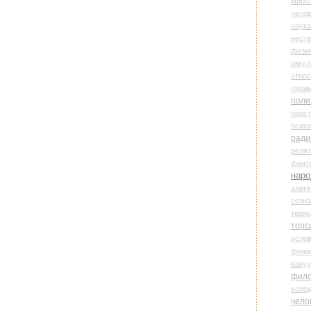
миро
чело
наука
нест
физи
оккул
относ
пира
поли
прос
психо
ради
реля
фант
наро
элект
созн
терм
торс
усло
фено
ваку
фил
холо
чело