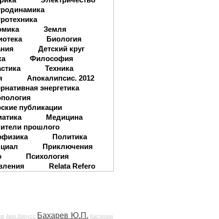
тродинамика
ротехника
омика
Земля
иотека
Биология
ания
Детский круг
ка
Философия
стика
Техника
я
Апокалипсис. 2012
рнативная энергетика
опология
ские публикации
матика
Медицина
ители прошлого
офизика
Политика
нциал
Приключения
о
Психология
вления
Relata Refero
Бахарев Ю.П.
ов
Аюр Кирусс
Кастерин