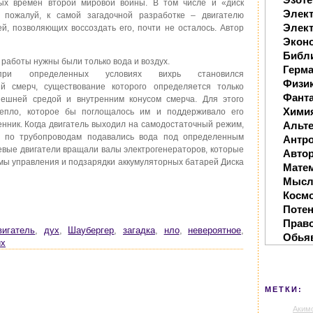
ых времен второй мировой войны. В том числе и «диск
Элек
, пожалуй, к самой загадочной разработке – двигателю
Элект
ей, позволяющих воссоздать его, почти не осталось. Автор
Экон
Библ
 работы нужны были только вода и воздух.
Герм
при определенных условиях вихрь становился
Физи
й смерч, существование которого определяется только
Фанта
ешней средой и внутренним конусом смерча. Для этого
Хими
епло, которое бы поглощалось им и поддерживало его
енник. Когда двигатель выходил на самодостаточный режим,
Альте
ль по трубопроводам подавались вода под определенным
Антр
евые двигатели вращали валы электрогенераторов, которые
Автор
емы управления и подзарядки аккумуляторных батарей Диска
Мате
Мысл
Косм
Поте
Прав
вигатель
,
дух
,
Шаубергер
,
загадка
,
нло
,
невероятное
,
Обья
йх
МЕТКИ:
Аким