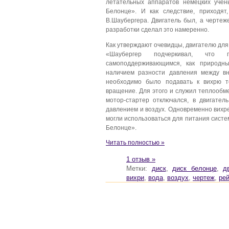
летательных аппаратов немецких учен
Белонце». И как следствие, приходят
В.Шаубергера. Двигатель был, а чертеж
разработки сделал это намеренно.
Как утверждают очевидцы, двигателю для
«Шаубергер подчеркивал, что 
самоподдерживающимся, как природны
наличием разности давления между вн
необходимо было подавать к вихрю т
вращение. Для этого и служил теплообм
мотор-стартер отключался, в двигате
давлением и воздух. Одновременно вихр
могли использоваться для питания сист
Белонце».
Читать полностью »
1 отзыв »
Метки:
диск
,
диск белонце
,
д
вихри
,
вода
,
воздух
,
чертеж
,
ре