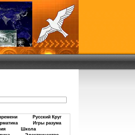
:
времени
Русский Круг
рматика
Игры разума
рия
Школа
рика
Электричество