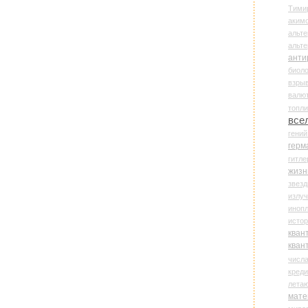
Тими
аки
альте
альт
анти
биоло
взры
валю
топл
все
гени
герм
гитле
жизн
звез
излу
иноп
истор
кван
кван
числ
креди
лета
мате