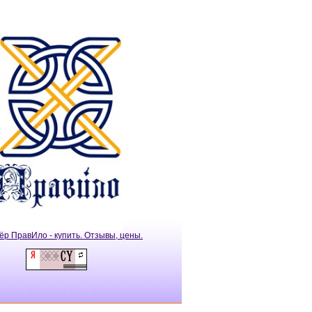
ёр ПравИло - купить. Отзывы, цены.