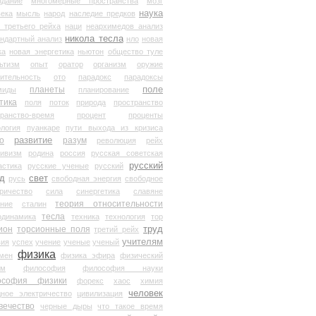
здание
многомерные пространства
мозг
наука
века
мысль
народ
наследие предков
 третьего рейха
наци
неархимедов анализ
никола тесла
андартный анализ
нло
новая
ка
новая энергетика
ньютон
общество туле
ьтизм
опыт
оратор
организм
оружие
ительность
ото
парадокс
парадоксы
планеты
поле
миды
планирование
тика
поля
поток
природа
пространство
транство-время
процент
проценты
логия
пуанкаре
пути выхода из кризиса
о
развитие
разум
революция
рейх
тивизм
родина
россия
русская советская
русский
астика
русские ученые
русский
д
свет
русь
свободная энергия
свободное
ричество
сила
синергетика
славяне
теория относительности
ание
сталин
тесла
одинамика
техника
технология
тор
труд
ион
торсионные поля
третий рейх
учителям
вия
успех
учение
ученые
ученый
физика
мен
физика эфира
физический
ум
философия
философия науки
ософия физики
форекс
хаос
химия
человек
дное электричество
цивилизация
вечество
черные дыры
что такое время