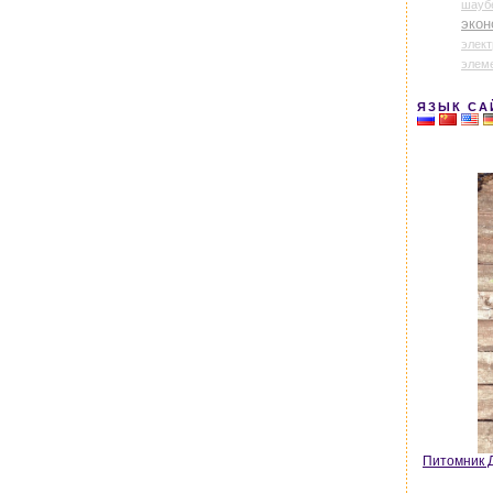
шауб
экон
элек
элем
ЯЗЫК СА
Питомник Д