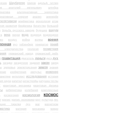
Шаубергер
рязев
Шипов
адольф гитлер
мов анатолий евгеньевич
алгебра
рнатива
альтернативная энергетика
ернативная энергия
анализ
аненербе
релятивизм
арифметика
археология
атом
гия развития
биофизика
богатство
большой
вакуум
в
борьба русского народа
будущее
века
вода
та
вихри
водород
водородное
время
иво
воздух
война
волны
ленная
гений
вуз
гейзенберг
генератор
геометрия
й электричества
геология
ания
германский народ
германский рейх
гравитация
деньги
дух
р
двигатель
диск
ь
закон
загадки
загадочное
задания
заряд
земля
ды
здоровье
землетрясения
знания
инженер
чение
изобретения
импульс
исследования
ланетяне
интеллект
история
ия науки
капитал
катастрофы
катушка теслы
т
квантовая механика
квантовая физика
ты
кибернетика
колебания
комплексные
космос
космология
а
космогония
т
кризис
кризис экономики
круг
культура
лес
ющие тарелки
луч
маг
магнетизм
матика
материя
механика
микро