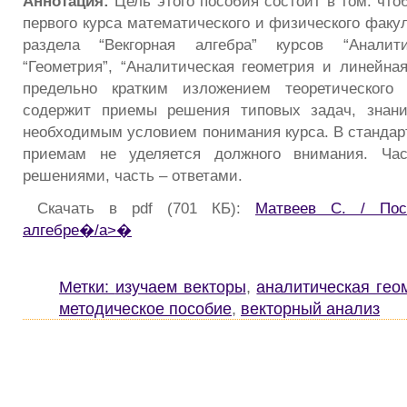
Аннотация:
Цель этого пособия состоит в том. чт
первого курса математического и физического факу
раздела “Векгорная алгебра” курсов “Аналити
“Геометрия”, “Аналитическая геометрия и линейная
предельно кратким изложением теоретического
содержит приемы решения типовых задач, знани
необходимым условием понимания курса. В стандар
приемам не уделяется должного внимания. Час
решениями, часть – ответами.
Скачать в pdf (701 КБ):
Матвеев С. / Пос
алгебре�/a>�
Метки:
изучаем векторы
,
аналитическая гео
методическое пособие
,
векторный анализ