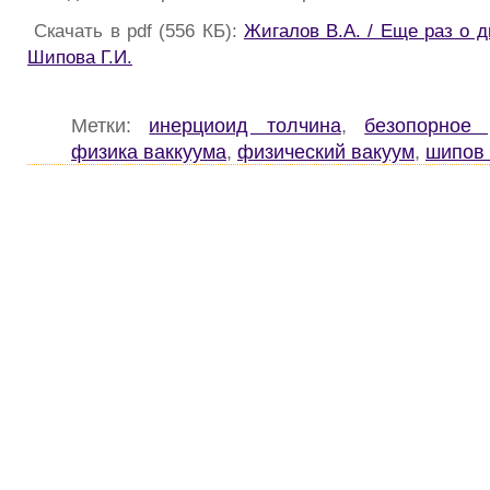
Скачать в pdf (556 КБ):
Жигалов В.А. / Еще раз о 
Шипова Г.И.
Метки:
инерциоид толчина
,
безопорное 
физика ваккуума
,
физический вакуум
,
шипов г