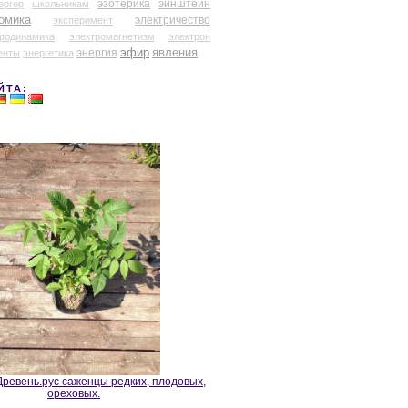
эзотерика
эйнштейн
ергер
школьникам
омика
электричество
эксперимент
тродинамика
электромагнетизм
электрон
эфир
энергия
явления
енты
энергетика
ЙТА:
ревень.рус саженцы редких, плодовых,
ореховых.