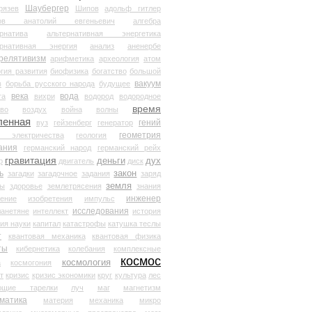
Шаубергер
рязев
Шипов
адольф гитлер
мов анатолий евгеньевич
алгебра
рнатива
альтернативная энергетика
ернативная энергия
анализ
аненербе
релятивизм
арифметика
археология
атом
гия развития
биофизика
богатство
большой
вакуум
в
борьба русского народа
будущее
века
вода
та
вихри
водород
водородное
время
иво
воздух
война
волны
ленная
гений
вуз
гейзенберг
генератор
геометрия
й электричества
геология
ания
германский народ
германский рейх
гравитация
деньги
дух
р
двигатель
диск
ь
закон
загадки
загадочное
задания
заряд
земля
ды
здоровье
землетрясения
знания
инженер
чение
изобретения
импульс
исследования
ланетяне
интеллект
история
ия науки
капитал
катастрофы
катушка теслы
т
квантовая механика
квантовая физика
ты
кибернетика
колебания
комплексные
космос
космология
а
космогония
т
кризис
кризис экономики
круг
культура
лес
ющие тарелки
луч
маг
магнетизм
матика
материя
механика
микро