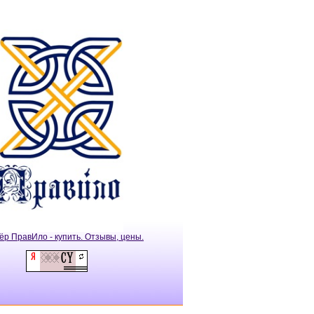
ёр ПравИло - купить. Отзывы, цены.