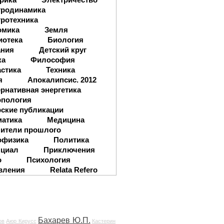
тродинамика
ротехника
омика
Земля
иотека
Биология
ания
Детский круг
ка
Философия
стика
Техника
я
Апокалипсис. 2012
рнативная энергетика
опология
ские публикации
матика
Медицина
ители прошлого
офизика
Политика
нциал
Приключения
о
Психология
вления
Relata Refero
Бахарев Ю.П.
ов
Аюр Кирусс
Кастерин