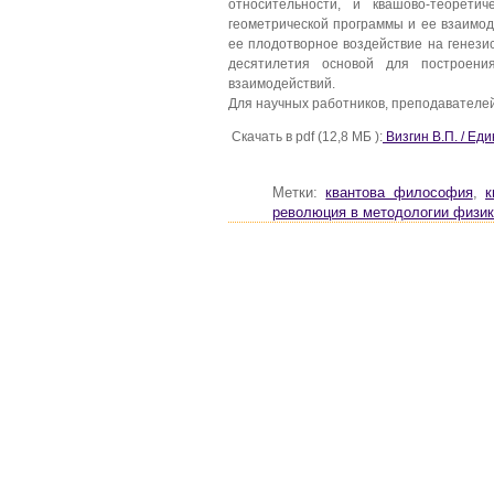
относительности, и квашово-теорети
геометрической программы и ее взаимод
ее плодотворное воздействие на генези
десятилетия основой для построени
взаимодействий.
Для научных работников, преподавателей
Скачать в pdf (12,8 МБ ):
Визгин В.П. / Ед
Метки:
квантова философия
,
к
революция в методологии физи