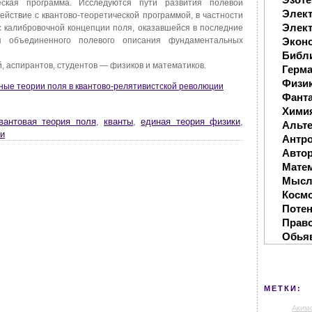
ческая программа. Исследуются пути развития полевой
Элек
ействие с квантово-теоретической программой, в частности
Элект
с калибровочной концепции поля, оказавшейся в последние
я объединенного полевого описания фундаментальных
Экон
Библ
, аспирантов, студентов — физиков и математиков.
Герм
Физи
иные теории поля в квантово-релятивистской революции
Фанта
Хими
вантовая теория поля
,
кванты
,
единая теория физики
,
Альте
ки
Антр
Автор
Мате
Мысл
Косм
Поте
Прав
Обья
МЕТКИ:
Аким