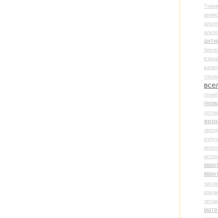
Тими
аки
альте
альт
анти
биоло
взры
валю
топл
все
гени
герм
гитле
жизн
звез
излу
иноп
истор
кван
кван
числ
креди
лета
мате