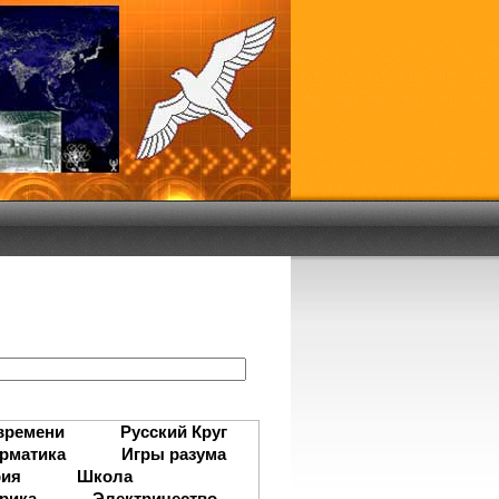
:
времени
Русский Круг
рматика
Игры разума
рия
Школа
рика
Электричество