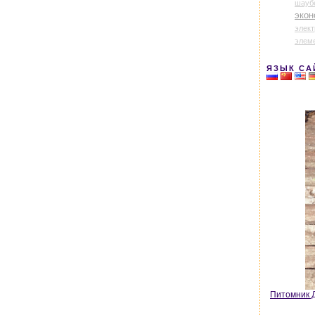
шауб
экон
элек
элем
ЯЗЫК СА
Питомник Д