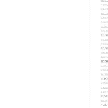
миро
чело
наука
нест
физи
оккул
относ
пира
поли
прос
психо
ради
реля
фант
наро
элект
созн
терм
торс
усло
фено
ваку
фил
холо
чело