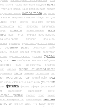
здание
многомерные пространства
мозг
наука
века
мысль
народ
наследие предков
 третьего рейха
наци
неархимедов анализ
никола тесла
андартный анализ
нло
новая
ка
новая энергетика
ньютон
общество туле
ьтизм
опыт
оратор
организм
оружие
ительность
ото
парадокс
парадоксы
планеты
поле
миды
планирование
тика
поля
поток
природа
пространство
транство-время
процент
проценты
логия
пуанкаре
пути выхода из кризиса
о
развитие
разум
революция
рейх
тивизм
родина
россия
русская советская
русский
астика
русские ученые
русский
д
свет
русь
свободная энергия
свободное
ричество
сила
синергетика
славяне
теория относительности
ание
сталин
тесла
одинамика
техника
технология
тор
труд
ион
торсионные поля
третий рейх
учителям
вия
успех
учение
ученые
ученый
физика
мен
физика эфира
физический
ум
философия
философия науки
ософия физики
форекс
хаос
химия
человек
дное электричество
цивилизация
вечество
черные дыры
что такое время