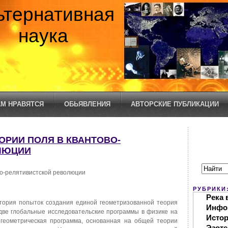
ьтернативная
наука
М НРАВЯТСЯ
ОБЬЯВЛЕНИЯ
АВТОРСКИЕ ПУБЛИКАЦИИ
ЕОРИИ ПОЛЯ В КВАНТОВО-
ЛЮЦИИ
во-релятивистской революции
РУБРИКИ
Река 
тория попыток создания единой геометризованной теория
Инфо
две глобальные исследовательские программы в физике на
Исто
 геометрическая программа, основанная на общей теории
Эзоте