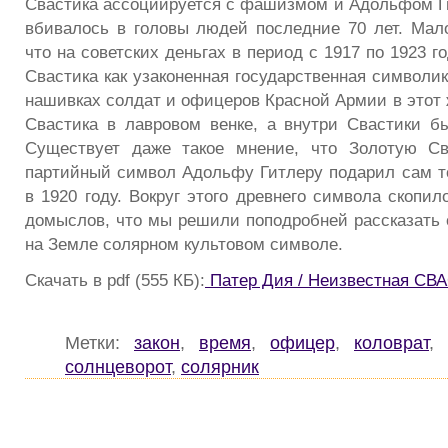
Свастика ассоциируется с фашизмом и Адольфом Г
вбивалось в головы людей последние 70 лет. Мало
что на советских деньгах в период с 1917 по 1923 
Свастика как узаконенная государственная символик
нашивках солдат и офицеров Красной Армии в этот 
Свастика в лавровом венке, а внутри Свастики бы
Существует даже такое мнение, что Золотую Сва
партийный символ Адольфу Гитлеру подарил сам т
в 1920 году. Вокруг этого древнего символа скопил
домыслов, что мы решили поподробней рассказать
на Земле солярном культовом символе.
Скачать в pdf (555 КБ):
Патер Дия / Неизвестная СВ
Метки:
закон
,
время
,
офицер
,
коловрат
,
солнцеворот
,
солярник