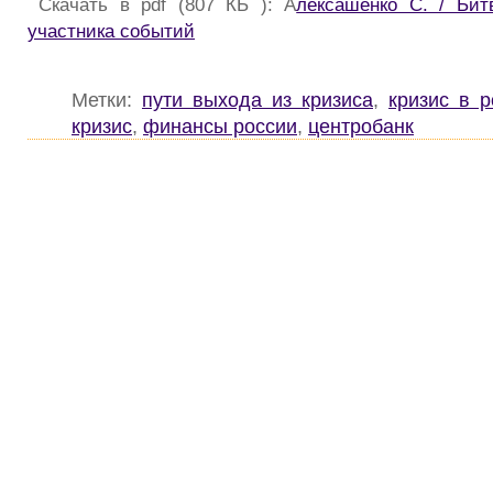
Скачать в pdf (807 КБ ): А
лексашенко С. / Бит
участника событий
Метки:
пути выхода из кризиса
,
кризис в р
кризис
,
финансы россии
,
центробанк