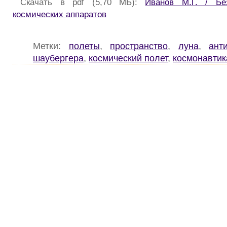
Скачать в pdf (5,70 МБ):
Иванов М.Г. / Бе
космических аппаратов
Метки:
полеты
,
пространство
,
луна
,
ант
шаубергера
,
космический полет
,
космонавтик