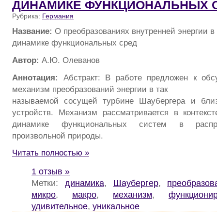
ДИНАМИКЕ ФУНКЦИОНАЛЬНЫХ 
Рубрика:
Германия
Название:
О преобразованиях внутренней энергии в 
динамике функциональных сред
Автор:
А.Ю. Олеванов
Аннотация:
Абстракт: В работе предложен к об
механизм преобразований энергии в так
называемой сосущей турбине Шаубергера и близ
устройств. Механизм рассматривается в контекс
динамике функциональных систем в распр
произвольной природы.
Читать полностью »
1 отзыв »
Метки:
динамика
,
Шаубергер
,
преобразов
микро
,
макро
,
механизм
,
функциони
удивительное
,
уникальное