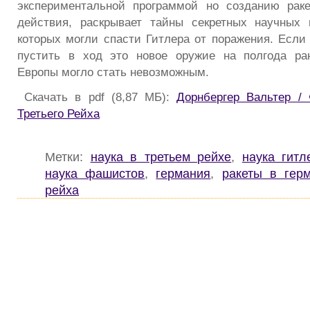
экспериментальной программой но созданию раке
действия, раскрывает тайны секретных научных 
которых могли спасти Гитлера от поражения. Если
пустить в ход это новое оружие на полгода ра
Европы могло стать невозможным.
Скачать в pdf (8,87 МБ):
Дорнбергер Вальтер /
Третьего Рейха
Метки:
наука в третьем рейхе
,
наука гитл
наука фашистов
,
германия
,
ракеты в гер
рейха