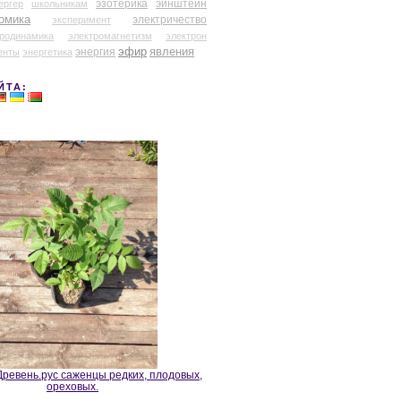
эзотерика
эйнштейн
ергер
школьникам
омика
электричество
эксперимент
тродинамика
электромагнетизм
электрон
эфир
энергия
явления
енты
энергетика
ЙТА:
ревень.рус саженцы редких, плодовых,
ореховых.