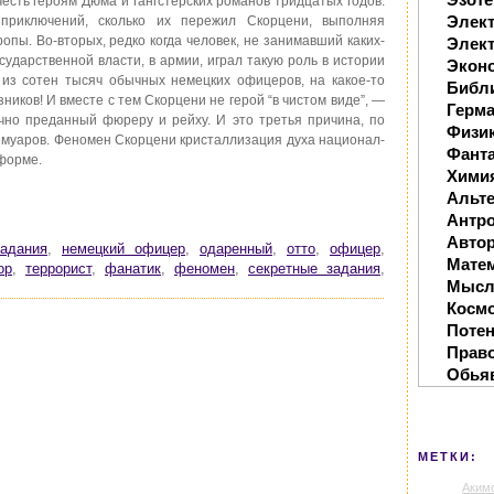
есть героям Дюма и гангстерских романов тридцатых годов.
Элек
 приключений, сколько их пережил Скорцени, выполняя
опы. Во-вторых, редко когда человек, не занимавший каких-
Элект
сударственной власти, в армии, играл такую роль в истории
Экон
 из сотен тысяч обычных немецких офицеров, на какое-то
Библ
ников! И вместе с тем Скорцени не герой “в чистом виде”, —
Герм
чно преданный фюреру и рейху. И это третья причина, по
Физи
мемуаров. Феномен Скорцени кристаллизация духа национал-
Фанта
форме.
Хими
Альте
Антр
Автор
задания
,
немецкий офицер
,
одаренный
,
отто
,
офицер
,
Мате
ор
,
террорист
,
фанатик
,
феномен
,
секретные задания
,
Мысл
Косм
Поте
Прав
Обья
МЕТКИ:
Аким