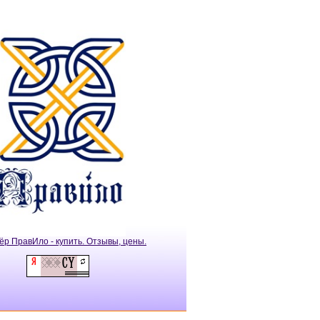
ёр ПравИло - купить. Отзывы, цены.