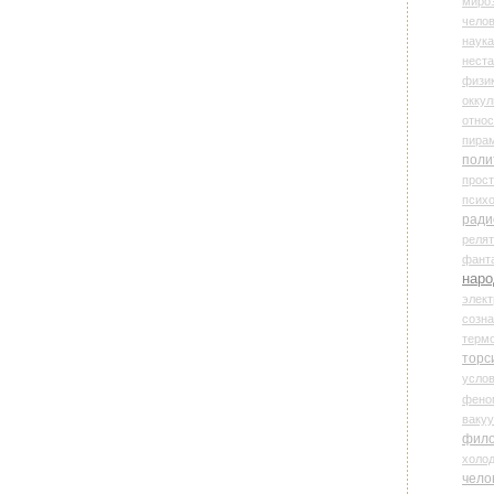
миро
чело
наука
нест
физи
оккул
относ
пира
поли
прос
психо
ради
реля
фант
наро
элект
созн
терм
торс
усло
фено
ваку
фил
холо
чело