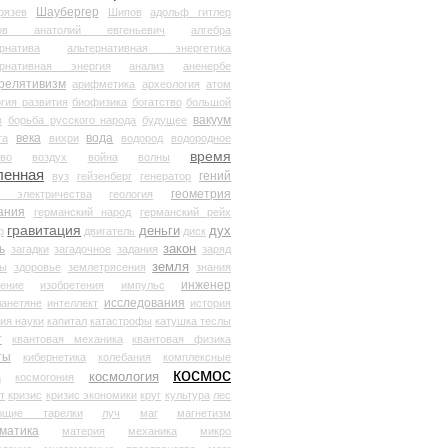
Шаубергер
рязев
Шипов
адольф гитлер
мов анатолий евгеньевич
алгебра
рнатива
альтернативная энергетика
ернативная энергия
анализ
аненербе
релятивизм
арифметика
археология
атом
гия развития
биофизика
богатство
большой
вакуум
в
борьба русского народа
будущее
века
вода
та
вихри
водород
водородное
время
иво
воздух
война
волны
ленная
гений
вуз
гейзенберг
генератор
геометрия
й электричества
геология
ания
германский народ
германский рейх
гравитация
деньги
дух
р
двигатель
диск
ь
закон
загадки
загадочное
задания
заряд
земля
ды
здоровье
землетрясения
знания
инженер
чение
изобретения
импульс
исследования
ланетяне
интеллект
история
ия науки
капитал
катастрофы
катушка теслы
т
квантовая механика
квантовая физика
ты
кибернетика
колебания
комплексные
космос
космология
а
космогония
т
кризис
кризис экономики
круг
культура
лес
ющие тарелки
луч
маг
магнетизм
матика
материя
механика
микро