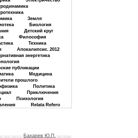
тродинамика
ротехника
омика
Земля
иотека
Биология
ания
Детский круг
ка
Философия
стика
Техника
я
Апокалипсис. 2012
рнативная энергетика
опология
ские публикации
матика
Медицина
ители прошлого
офизика
Политика
нциал
Приключения
о
Психология
вления
Relata Refero
Бахарев Ю.П.
ов
Аюр Кирусс
Кастерин