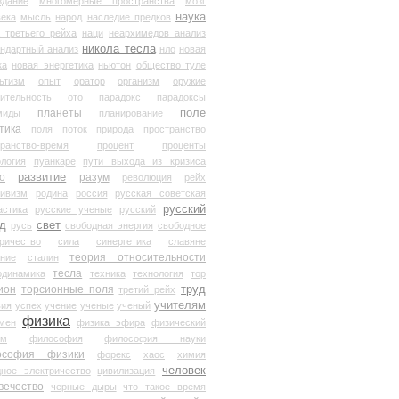
здание
многомерные пространства
мозг
наука
века
мысль
народ
наследие предков
 третьего рейха
наци
неархимедов анализ
никола тесла
андартный анализ
нло
новая
ка
новая энергетика
ньютон
общество туле
ьтизм
опыт
оратор
организм
оружие
ительность
ото
парадокс
парадоксы
планеты
поле
миды
планирование
тика
поля
поток
природа
пространство
транство-время
процент
проценты
логия
пуанкаре
пути выхода из кризиса
о
развитие
разум
революция
рейх
тивизм
родина
россия
русская советская
русский
астика
русские ученые
русский
д
свет
русь
свободная энергия
свободное
ричество
сила
синергетика
славяне
теория относительности
ание
сталин
тесла
одинамика
техника
технология
тор
труд
ион
торсионные поля
третий рейх
учителям
вия
успех
учение
ученые
ученый
физика
мен
физика эфира
физический
ум
философия
философия науки
ософия физики
форекс
хаос
химия
человек
дное электричество
цивилизация
вечество
черные дыры
что такое время