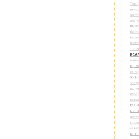
Тими
аки
альте
альт
анти
биоло
взры
валю
топл
все
гени
герм
гитле
жизн
звез
излу
иноп
истор
кван
кван
числ
креди
лета
мате