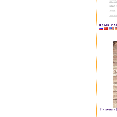
шауб
экон
элек
элем
ЯЗЫК СА
Питомник Д