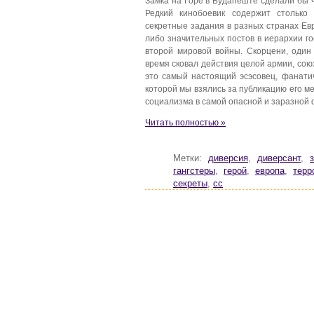
Замка на Горе в Будапеште сделали бы ч
Редкий кинобоевик содержит столько
секретные задания в разных странах Евр
либо значительных постов в иерархии го
второй мировой войны. Скорцени, один
время сковал действия целой армии, союз
это самый настоящий эсэсовец, фанати
которой мы взялись за публикацию его 
социализма в самой опасной и заразной 
Читать полностью »
Метки:
диверсия
,
диверсант
,
гангстеры
,
герой
,
европа
,
терр
секреты
,
сс