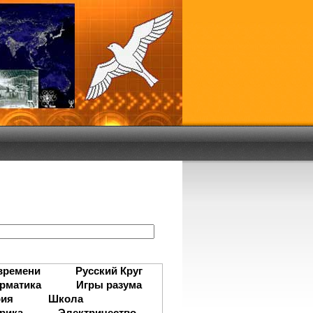
:
времени
Русский Круг
рматика
Игры разума
рия
Школа
рика
Электричество