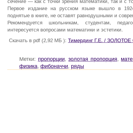
сечение — как с точки зрения математики, так и с т
Первое издание на русском языке вышло в 1924
поднятые в книге, не оставят равнодушными и совр
Рекомендуется школьникам, студентам, педа
интересуется вопросами математики и эстетики.
Скачать в pdf (2,92 МБ ):
Тимердинг Г.Е. / ЗОЛОТО
Метки:
пропорции
,
золотая пропорция
,
мате
физика
,
фибоначчи
,
ряды