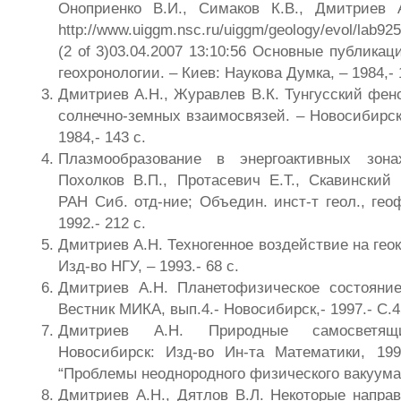
Оноприенко В.И., Симаков К.В., Дмитриев 
http://www.uiggm.nsc.ru/uiggm/geology/evol/lab925
(2 of 3)03.04.2007 13:10:56 Основные публика
геохронологии. – Киев: Наукова Думка, – 1984,- 
Дмитриев А.Н., Журавлев В.К. Тунгусский фен
солнечно-земных взаимосвязей. – Новосибирс
1984,- 143 с.
Плазмообразование в энергоактивных зона
Похолков В.П., Протасевич Е.Т., Скавинский 
РАН Сиб. отд-ние; Объедин. инст-т геол., гео
1992.- 212 с.
Дмитриев А.Н. Техногенное воздействие на гео
Изд-во НГУ, – 1993.- 68 с.
Дмитриев А.Н. Планетофизическое состояни
Вестник МИКА, вып.4.- Новосибирск,- 1997.- С.4
Дмитриев А.Н. Природные самосветящи
Новосибирск: Изд-во Ин-та Математики, 199
“Проблемы неоднородного физического вакуума
Дмитриев А.Н., Дятлов В.Л. Некоторые напра