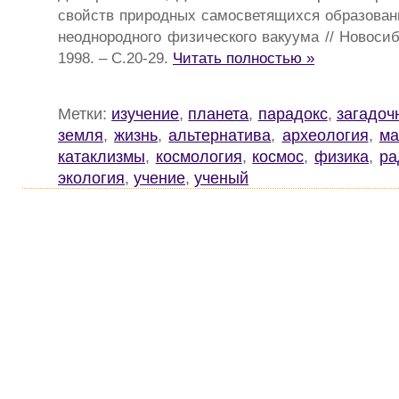
свойств природных самосветящихся образован
неоднородного физического вакуума // Новосиб
1998. – С.20-29.
Читать полностью »
Метки:
изучение
,
планета
,
парадокс
,
загадоч
земля
,
жизнь
,
альтернатива
,
археология
,
ма
катаклизмы
,
космология
,
космос
,
физика
,
ра
экология
,
учение
,
ученый