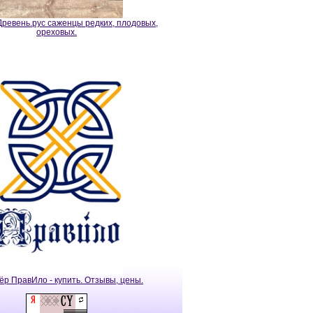
ревень.рус саженцы редких, плодовых,
ореховых.
ёр ПравИло - купить. Отзывы, цены.