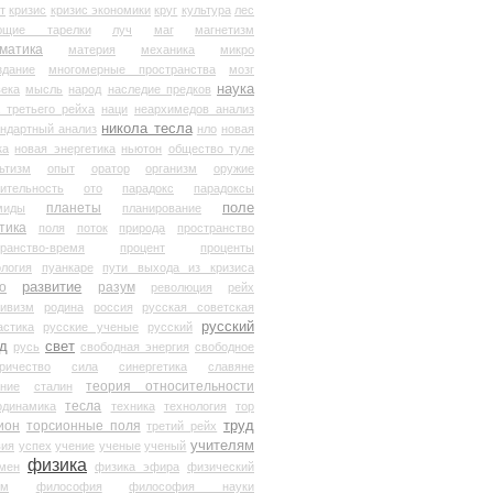
т
кризис
кризис экономики
круг
культура
лес
ющие тарелки
луч
маг
магнетизм
матика
материя
механика
микро
здание
многомерные пространства
мозг
наука
века
мысль
народ
наследие предков
 третьего рейха
наци
неархимедов анализ
никола тесла
андартный анализ
нло
новая
ка
новая энергетика
ньютон
общество туле
ьтизм
опыт
оратор
организм
оружие
ительность
ото
парадокс
парадоксы
планеты
поле
миды
планирование
тика
поля
поток
природа
пространство
транство-время
процент
проценты
логия
пуанкаре
пути выхода из кризиса
о
развитие
разум
революция
рейх
тивизм
родина
россия
русская советская
русский
астика
русские ученые
русский
д
свет
русь
свободная энергия
свободное
ричество
сила
синергетика
славяне
теория относительности
ание
сталин
тесла
одинамика
техника
технология
тор
труд
ион
торсионные поля
третий рейх
учителям
вия
успех
учение
ученые
ученый
физика
мен
физика эфира
физический
ум
философия
философия науки