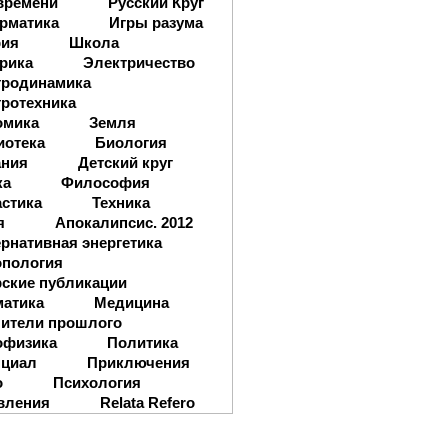
времени
Русский Круг
рматика
Игры разума
рия
Школа
рика
Электричество
тродинамика
ротехника
омика
Земля
иотека
Биология
ания
Детский круг
ка
Философия
стика
Техника
я
Апокалипсис. 2012
рнативная энергетика
опология
ские публикации
матика
Медицина
ители прошлого
офизика
Политика
нциал
Приключения
о
Психология
вления
Relata Refero