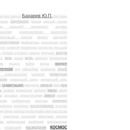
Бахарев Ю.П.
ов
Аюр Кирусс
Кастерин
Шаубергер
рязев
Шипов
адольф гитлер
мов анатолий евгеньевич
алгебра
рнатива
альтернативная энергетика
ернативная энергия
анализ
аненербе
релятивизм
арифметика
археология
атом
гия развития
биофизика
богатство
большой
вакуум
в
борьба русского народа
будущее
века
вода
та
вихри
водород
водородное
время
иво
воздух
война
волны
ленная
гений
вуз
гейзенберг
генератор
геометрия
й электричества
геология
ания
германский народ
германский рейх
гравитация
деньги
дух
р
двигатель
диск
ь
закон
загадки
загадочное
задания
заряд
земля
ды
здоровье
землетрясения
знания
инженер
чение
изобретения
импульс
исследования
ланетяне
интеллект
история
ия науки
капитал
катастрофы
катушка теслы
т
квантовая механика
квантовая физика
ты
кибернетика
колебания
комплексные
космос
космология
а
космогония