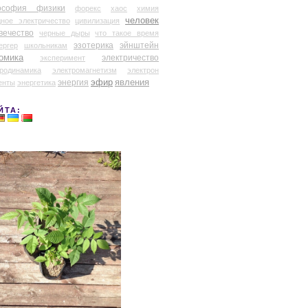
ософия физики
форекс
хаос
химия
человек
дное электричество
цивилизация
вечество
черные дыры
что такое время
эзотерика
эйнштейн
ергер
школьникам
омика
электричество
эксперимент
тродинамика
электромагнетизм
электрон
эфир
энергия
явления
енты
энергетика
ЙТА: