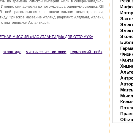
Река 
изы во времена Римской империи жили в северо-западной
Инфо
 Именно они донесли до потомков драгоценную рукопись XIII
 В ней рассказывается о значительном землетрясении,
Исто
иду Фризское название Атланд (вариант: Алдланд, Атлан),
Эзоте
 с платоновской Атлантидой.
Элек
Элект
Экон
КРЕТНАЯ МИССИЯ «ЧАС АТЛАНТИДЫ» ДЛЯ ОТТО МУКА
Библ
Герм
,
атлантида
,
мистические истории
,
германский рейх
,
Физи
Фанта
Хими
Альте
Антр
Автор
Мате
Мысл
Косм
Поте
Прав
Обья