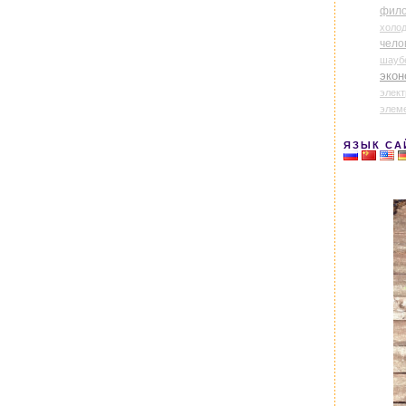
фил
холо
чело
шауб
экон
элек
элем
ЯЗЫК СА