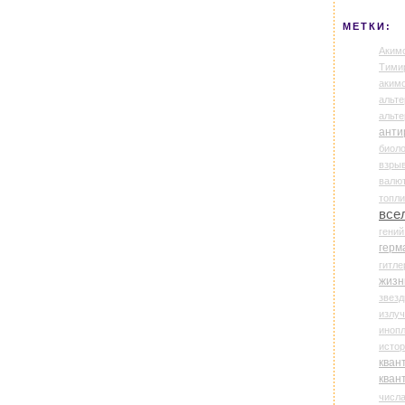
МЕТКИ:
Аким
Тими
аки
альте
альт
анти
биоло
взры
валю
топл
все
гени
герм
гитле
жизн
звез
излу
иноп
истор
кван
кван
числ