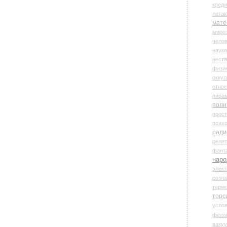
креди
лета
мате
миро
чело
наука
нест
физи
оккул
относ
пира
поли
прос
психо
ради
реля
фант
наро
элект
созн
терм
торс
усло
фено
ваку