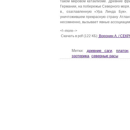
таком мировом катаклизме. Древние фр
Германии, на побережье Северного моря.
в., озаглавленную «Ура Линда Бук».
уничтожившем прекрасную страну Атлант
несомненно, вызывает явные ассоциации
<!–more–>
Скачать в pdf (122 КБ):
Воронин А. / СЕ
Метки:
древние саги
,
платон
эзотерика
,
северные расы