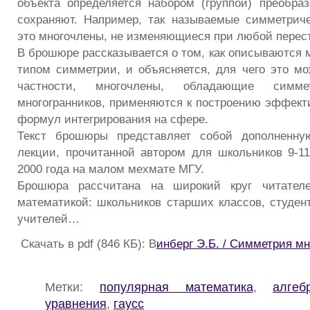
объекта определяется набором (группой) преобраз
сохраняют. Например, так называемые симметрич
это многочлены, не изменяющиеся при любой перес
В брошюре рассказывается о том, как описываются 
типом симметрии, и объясняется, для чего это мо
частности, многочлены, обладающие симме
многогранников, применяются к построению эффек
формул интегрирования на сфере.
Текст брошюры представляет собой дополненну
лекции, прочитанной автором для школьников 9-11
2000 года на малом мехмате МГУ.
Брошюра рассчитана на широкий круг читателе
математикой: школьников старших классов, студен
учителей…
Скачать в pdf (846 КБ): В
инберг Э.Б. / Симметрия м
Метки:
популярная математика
,
алгеб
уравнения
,
гаусс