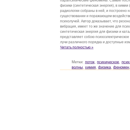
парапсихические феномены. Самые после
физики (синтетическая энергия), в химии (
радиологии собраны в ней, и построено н
существовании и поражающем воздейст
психолучей. Автор доказывает, что резон
вибрация, имеет то же значение для псих
синтетическая энергия для физики и ката
представляет собою психоэлектрическое
лучи различного порядка и доступные из
Читать полностью »
Метки:
поток
,
психическое
,
псих
волны
,
химия
,
физика
,
феномен