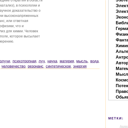
дние открытия в области
Элек
катализ), в психологии и
аучное доказательство о
Элект
вии высоконапряженных
Экон
анс, или ответная
Библ
офизики, что и
Герм
лиз для химии. Человек
Физи
 поле, которое высылает
Фанта
мерению.
Хими
Альте
Антр
олучи
,
психотропная
,
луч
,
наука
,
материя
,
мысль
,
вода
,
Автор
,
человечество
,
резонанс
,
синтетическое
,
энергия
Мате
Мысл
Косм
Поте
Прав
Обья
МЕТКИ:
Аким