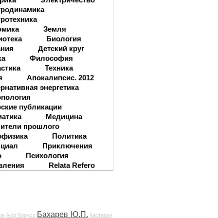
тродинамика
ротехника
омика
Земля
иотека
Биология
ания
Детский круг
ка
Философия
стика
Техника
я
Апокалипсис. 2012
рнативная энергетика
опология
ские публикации
матика
Медицина
ители прошлого
офизика
Политика
нциал
Приключения
о
Психология
вления
Relata Refero
Бахарев Ю.П.
ов
Аюр Кирусс
Кастерин