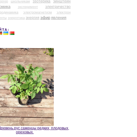
эзотерика
эйнштейн
ергер
школьникам
омика
электричество
эксперимент
тродинамика
электромагнетизм
электрон
эфир
энергия
явления
енты
энергетика
ЙТА:
ревень.рус саженцы редких, плодовых,
ореховых.