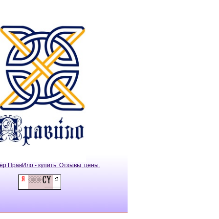
ёр ПравИло - купить. Отзывы, цены.