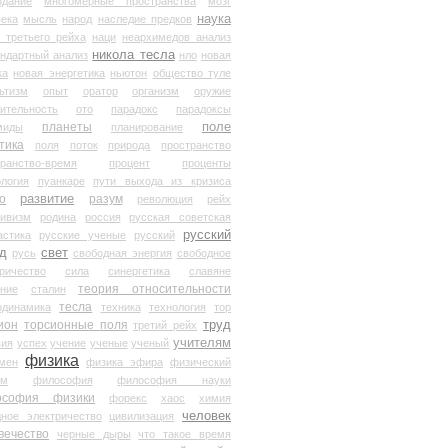
здание
многомерные пространства
мозг
наука
века
мысль
народ
наследие предков
 третьего рейха
наци
неархимедов анализ
никола тесла
андартный анализ
нло
новая
ка
новая энергетика
ньютон
общество туле
ьтизм
опыт
оратор
организм
оружие
ительность
ото
парадокс
парадоксы
планеты
поле
миды
планирование
тика
поля
поток
природа
пространство
транство-время
процент
проценты
логия
пуанкаре
пути выхода из кризиса
о
развитие
разум
революция
рейх
тивизм
родина
россия
русская советская
русский
астика
русские ученые
русский
д
свет
русь
свободная энергия
свободное
ричество
сила
синергетика
славяне
теория относительности
ание
сталин
тесла
одинамика
техника
технология
тор
труд
ион
торсионные поля
третий рейх
учителям
вия
успех
учение
ученые
ученый
физика
мен
физика эфира
физический
ум
философия
философия науки
ософия физики
форекс
хаос
химия
человек
дное электричество
цивилизация
вечество
черные дыры
что такое время