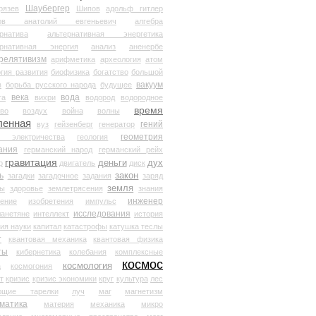
Шаубергер
рязев
Шипов
адольф гитлер
мов анатолий евгеньевич
алгебра
рнатива
альтернативная энергетика
ернативная энергия
анализ
аненербе
релятивизм
арифметика
археология
атом
гия развития
биофизика
богатство
большой
вакуум
в
борьба русского народа
будущее
века
вода
та
вихри
водород
водородное
время
иво
воздух
война
волны
ленная
гений
вуз
гейзенберг
генератор
геометрия
й электричества
геология
ания
германский народ
германский рейх
гравитация
деньги
дух
р
двигатель
диск
ь
закон
загадки
загадочное
задания
заряд
земля
ды
здоровье
землетрясения
знания
инженер
чение
изобретения
импульс
исследования
ланетяне
интеллект
история
ия науки
капитал
катастрофы
катушка теслы
т
квантовая механика
квантовая физика
ты
кибернетика
колебания
комплексные
космос
космология
а
космогония
т
кризис
кризис экономики
круг
культура
лес
ющие тарелки
луч
маг
магнетизм
матика
материя
механика
микро