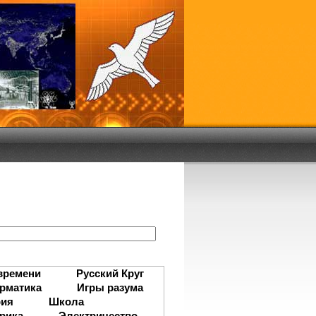
:
времени
Русский Круг
рматика
Игры разума
рия
Школа
рика
Электричество