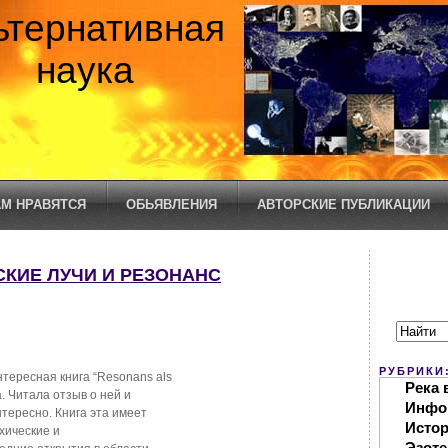
ьтернативная
наука
М НРАВЯТСЯ
ОБЬЯВЛЕНИЯ
АВТОРСКИЕ ПУБЛИКАЦИИ
ЕСКИЕ ЛУЧИ И РЕЗОНАНС
РУБРИКИ
тересная книга “Rеsоnаns аls
Река 
а. Читала отзыв о ней и
Инфо
нтересно. Книга эта имеет
Исто
хические и
Эзоте