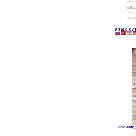
шауб
экон
элек
элем
ЯЗЫК СА
Питомник Д