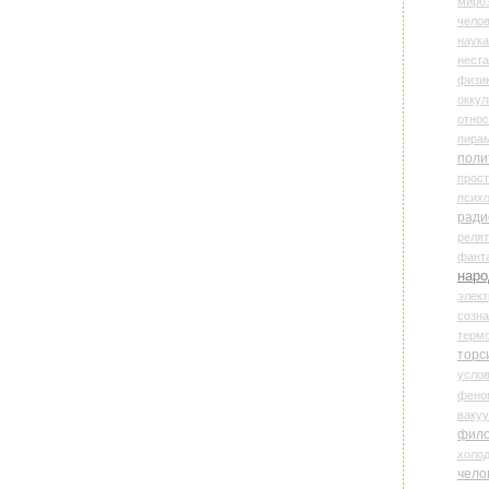
миро
чело
наука
нест
физи
оккул
относ
пира
поли
прос
психо
ради
реля
фант
наро
элект
созн
терм
торс
усло
фено
ваку
фил
холо
чело