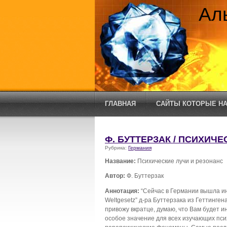
Ал
ГЛАВНАЯ
САЙТЫ КОТОРЫЕ НА
Ф. БУТТЕРЗАК / ПСИХИЧ
Рубрика:
Германия
Название:
Психические лучи и резонанс
Автор:
Ф. Буттерзак
Аннотация:
“Сейчас в Германии вышла ин
Wеltgеsеtz” д-ра Буттерзака из Геттинген
привожу вкратце, думаю, что Вам будет и
особое значение для всех изучающих пси