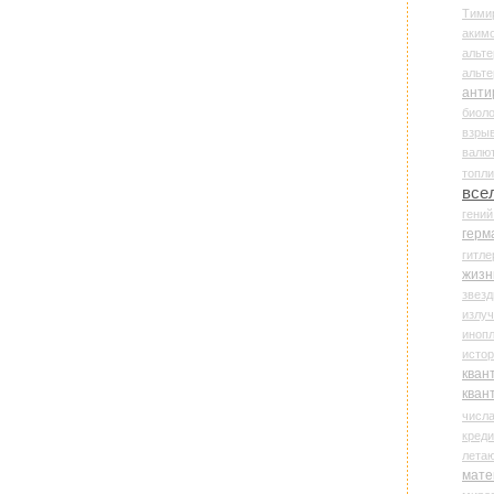
Тими
аки
альте
альт
анти
биоло
взры
валю
топл
все
гени
герм
гитле
жизн
звез
излу
иноп
истор
кван
кван
числ
креди
лета
мате