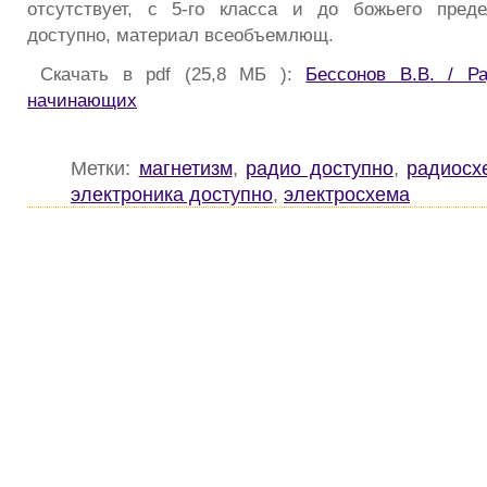
отсутствует, с 5-го класса и до божьего преде
доступно, материал всеобъемлющ.
Скачать в pdf (25,8 МБ ):
Бессонов В.В. / Р
начинающих
Метки:
магнетизм
,
радио доступно
,
радиосх
электроника доступно
,
электросхема