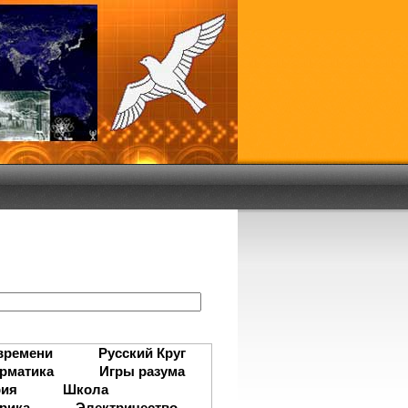
:
времени
Русский Круг
рматика
Игры разума
рия
Школа
рика
Электричество