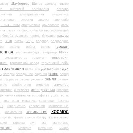
Шаубергер
рязев
Шипов
адольф гитлер
мов анатолий евгеньевич
алгебра
рнатива
альтернативная энергетика
ернативная энергия
анализ
аненербе
релятивизм
арифметика
археология
атом
гия развития
биофизика
богатство
большой
вакуум
в
борьба русского народа
будущее
века
вода
та
вихри
водород
водородное
время
иво
воздух
война
волны
ленная
гений
вуз
гейзенберг
генератор
геометрия
й электричества
геология
ания
германский народ
германский рейх
гравитация
деньги
дух
р
двигатель
диск
ь
закон
загадки
загадочное
задания
заряд
земля
ды
здоровье
землетрясения
знания
инженер
чение
изобретения
импульс
исследования
ланетяне
интеллект
история
ия науки
капитал
катастрофы
катушка теслы
т
квантовая механика
квантовая физика
ты
кибернетика
колебания
комплексные
космос
космология
а
космогония
т
кризис
кризис экономики
круг
культура
лес
ющие тарелки
луч
маг
магнетизм
матика
материя
механика
микро