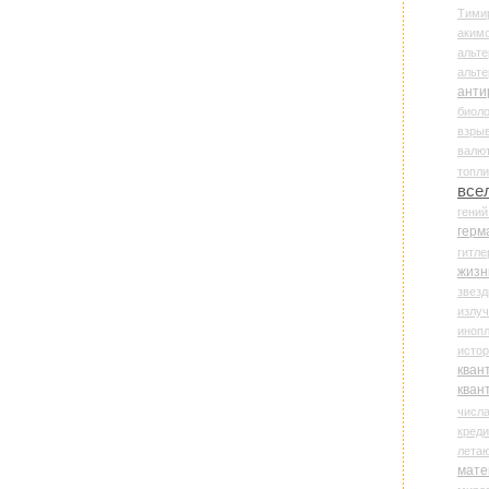
Тими
аки
альте
альт
анти
биоло
взры
валю
топл
все
гени
герм
гитле
жизн
звез
излу
иноп
истор
кван
кван
числ
креди
лета
мате