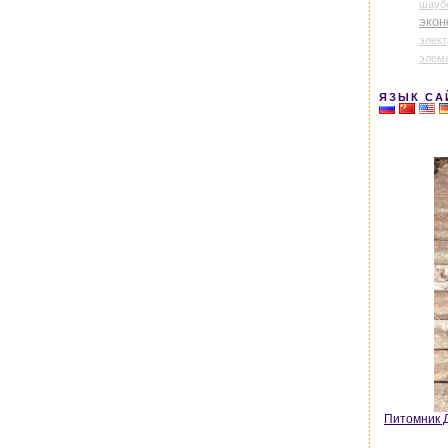
шауб
экон
элек
элем
ЯЗЫК СА
Питомник Д