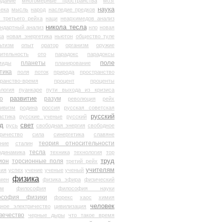
здание
многомерные пространства
мозг
наука
века
мысль
народ
наследие предков
 третьего рейха
наци
неархимедов анализ
никола тесла
андартный анализ
нло
новая
ка
новая энергетика
ньютон
общество туле
ьтизм
опыт
оратор
организм
оружие
ительность
ото
парадокс
парадоксы
планеты
поле
миды
планирование
тика
поля
поток
природа
пространство
транство-время
процент
проценты
логия
пуанкаре
пути выхода из кризиса
о
развитие
разум
революция
рейх
тивизм
родина
россия
русская советская
русский
астика
русские ученые
русский
д
свет
русь
свободная энергия
свободное
ричество
сила
синергетика
славяне
теория относительности
ание
сталин
тесла
одинамика
техника
технология
тор
труд
ион
торсионные поля
третий рейх
учителям
вия
успех
учение
ученые
ученый
физика
мен
физика эфира
физический
ум
философия
философия науки
ософия физики
форекс
хаос
химия
человек
дное электричество
цивилизация
вечество
черные дыры
что такое время