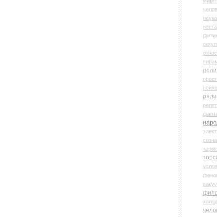
миро
чело
наука
нест
физи
оккул
относ
пира
поли
прос
психо
ради
реля
фант
наро
элект
созн
терм
торс
усло
фено
ваку
фил
холо
чело