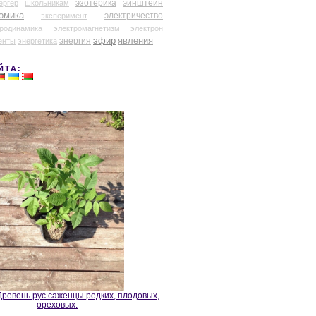
эзотерика
эйнштейн
ергер
школьникам
омика
электричество
эксперимент
тродинамика
электромагнетизм
электрон
эфир
энергия
явления
енты
энергетика
ЙТА:
ревень.рус саженцы редких, плодовых,
ореховых.