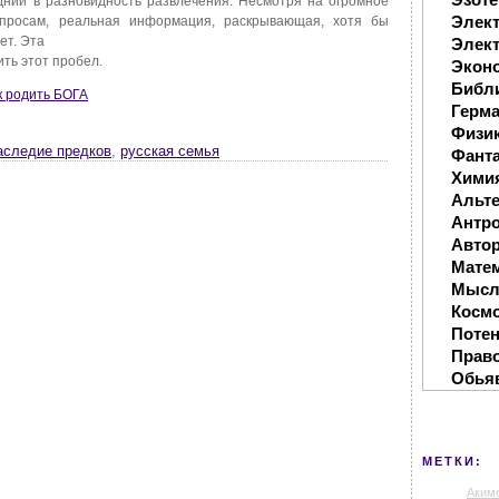
дний в разновидность развлечения. Несмотря на огромное
Элек
опросам, реальная информация, раскрывающая, хотя бы
ет. Эта
Элект
ить этот пробел.
Экон
Библ
к родить БОГА
Герм
Физи
аследие предков
,
русская семья
Фанта
Хими
Альте
Антр
Автор
Мате
Мысл
Косм
Поте
Прав
Обья
МЕТКИ:
Аким