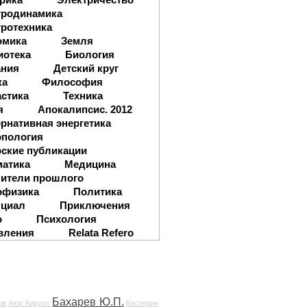
тродинамика
ротехника
омика
Земля
иотека
Биология
ания
Детский круг
ка
Философия
стика
Техника
я
Апокалипсис. 2012
рнативная энергетика
опология
ские публикации
матика
Медицина
ители прошлого
офизика
Политика
нциал
Приключения
о
Психология
вления
Relata Refero
Бахарев Ю.П.
ов
Аюр Кирусс
Кастерин