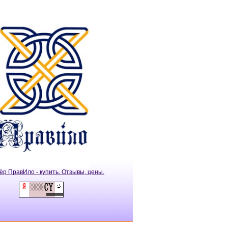
ёр ПравИло - купить. Отзывы, цены.